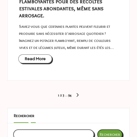
flamboyantes pour des récoltes
estivales abondantes, même sans
arrosage.
Saviez-vous que certaines plantes peuvent fleurir et
produire sans nécessiter d'arrosage quotidien ?
Imaginez un potager flamboyant, rempli de couleurs
vives et de légumes juteux, même durant les étés les…
Read More
Pagination
1
2
3
…
94
NEXT
des
PAGE
publications
Rechercher
Rechercher