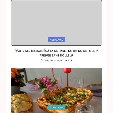
Posted
Non classé
in
Maitriser les barrés à la guitare : notre guide pour y
arriver sans douleur
By
Jeanjean
22 juillet 2026
Posted
by
Posted
Non classé
in