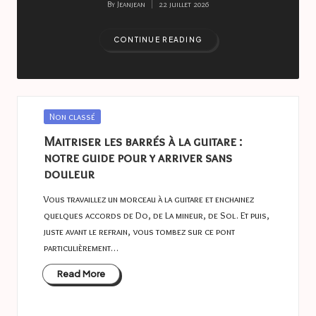
a
By
Jeanjean
22 juillet 2026
Posted
s
by
CONTINUE READING
t
u
c
Posted
Non classé
e
in
Maitriser les barrés à la guitare :
s
notre guide pour y arriver sans
douleur
Vous travaillez un morceau à la guitare et enchainez
quelques accords de Do, de La mineur, de Sol. Et puis,
juste avant le refrain, vous tombez sur ce pont
particulièrement…
Read More