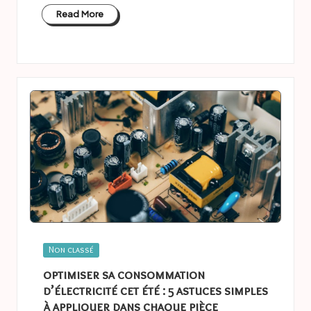
Read More
Posted
Non classé
in
optimiser sa consommation
d’électricité cet été : 5 astuces simples
à appliquer dans chaque pièce