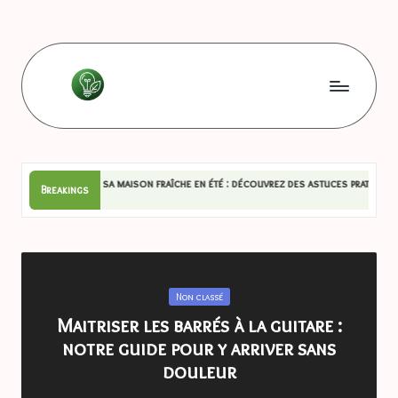
Skip
to
content
L
Les
bonnes
e
astuces
s
arder sa maison fraîche en été : découvrez des astuces pratiques !
u
Breakings
14
b
o
n
Posted
Non classé
n
in
Maitriser les barrés à la guitare :
e
notre guide pour y arriver sans
s
douleur