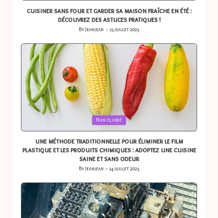
cuisiner sans four et garder sa maison fraîche en été :
découvrez des astuces pratiques !
By
Jeanjean
15 juillet 2025
Posted
by
Posted
Non classé
in
une méthode traditionnelle pour éliminer le film
plastique et les produits chimiques : adoptez une cuisine
saine et sans odeur
By
Jeanjean
14 juillet 2025
Posted
by