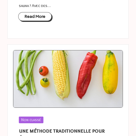
sauna ? Avec des…
Read More
Posted
Non classé
in
une méthode traditionnelle pour