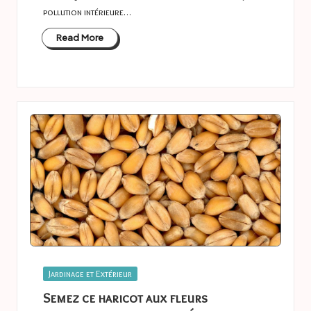
pollution intérieure…
Read More
Posted
Jardinage et Extérieur
in
Semez ce haricot aux fleurs