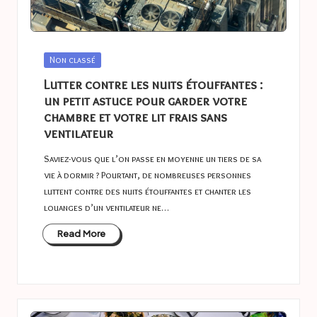
Posted
Non classé
in
Lutter contre les nuits étouffantes :
un petit astuce pour garder votre
chambre et votre lit frais sans
ventilateur
Saviez-vous que l’on passe en moyenne un tiers de sa
vie à dormir ? Pourtant, de nombreuses personnes
luttent contre des nuits étouffantes et chanter les
louanges d’un ventilateur ne…
Read More