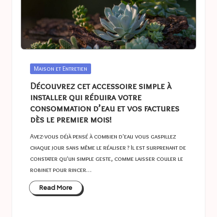
Posted
Maison et Entretien
in
Découvrez cet accessoire simple à
installer qui réduira votre
consommation d’eau et vos factures
dès le premier mois!
Avez-vous déjà pensé à combien d'eau vous gaspillez
chaque jour sans même le réaliser ? Il est surprenant de
constater qu'un simple geste, comme laisser couler le
robinet pour rincer…
Read More