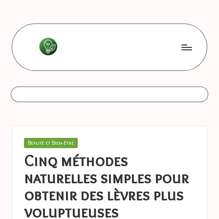
Skip
to
content
L
Les
bonnes
e
astuces
s
b
o
Posted
Beauté et Bien-être
n
in
Cinq méthodes
n
naturelles simples pour
e
obtenir des lèvres plus
s
voluptueuses