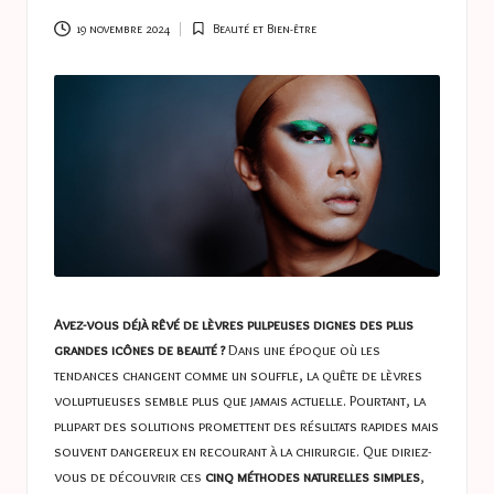
a
s
19 novembre 2024
Beauté et Bien-être
Posted
in
t
u
c
e
s
Avez-vous déjà rêvé de lèvres pulpeuses dignes des plus
grandes icônes de beauté ?
Dans une époque où les
tendances changent comme un souffle, la quête de lèvres
voluptueuses semble plus que jamais actuelle. Pourtant, la
plupart des solutions promettent des résultats rapides mais
souvent dangereux en recourant à la chirurgie. Que diriez-
vous de découvrir ces
cinq méthodes naturelles simples
,