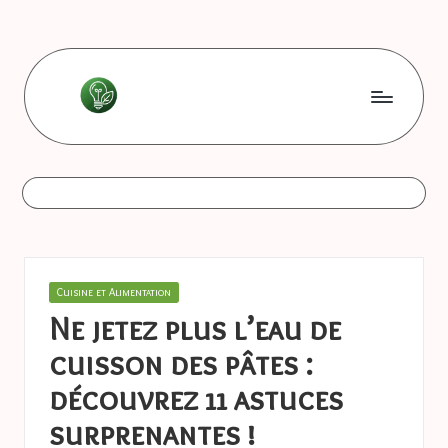
Skip
to
content
L
Les
bonnes
e
astuces
s
b
o
Posted
Cuisine et Alimentation
n
in
Ne jetez plus l’eau de
n
cuisson des pâtes :
e
découvrez 11 astuces
s
surprenantes !