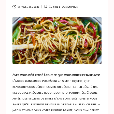
a
s
19 novembre 2024
Cuisine et Alimentation
Posted
in
t
u
c
e
s
Avez-vous déjà pensé à tout ce que vous pourriez faire avec
l’eau de cuisson de vos pâtes?
Ce simple liquide, que
beaucoup considèrent comme un déchet, est en réalité une
ressource précieuse regorgeant d’opportunités. Chaque
année, des milliers de litres d’eau sont jetés, mais si vous
saviez qu’elle pouvait devenir un véritable allié en cuisine, au
jardin et même dans votre routine beauté, vous changeriez