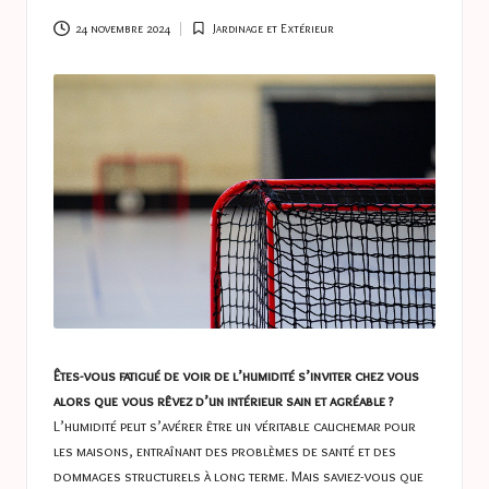
a
s
24 novembre 2024
Jardinage et Extérieur
Posted
in
t
u
c
e
s
Êtes-vous fatigué de voir de l’humidité s’inviter chez vous
alors que vous rêvez d’un intérieur sain et agréable ?
L’humidité peut s’avérer être un véritable cauchemar pour
les maisons, entraînant des problèmes de santé et des
dommages structurels à long terme. Mais saviez-vous que