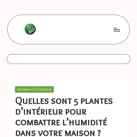
Skip
to
content
L
Les
bonnes
e
astuces
s
b
o
Posted
Jardinage et Extérieur
n
in
Quelles sont 5 plantes
n
d’intérieur pour
e
combattre l’humidité
s
dans votre maison ?