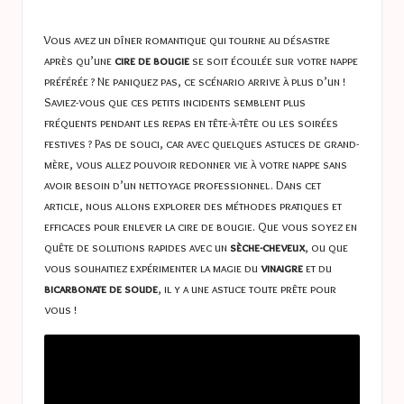
a
in
s
Vous avez un dîner romantique qui tourne au désastre
t
après qu’une
cire de bougie
se soit écoulée sur votre nappe
préférée ? Ne paniquez pas, ce scénario arrive à plus d’un !
u
Saviez-vous que ces petits incidents semblent plus
c
fréquents pendant les repas en tête-à-tête ou les soirées
festives ? Pas de souci, car avec quelques astuces de grand-
e
mère, vous allez pouvoir redonner vie à votre nappe sans
s
avoir besoin d’un nettoyage professionnel. Dans cet
article, nous allons explorer des méthodes pratiques et
efficaces pour enlever la cire de bougie. Que vous soyez en
quête de solutions rapides avec un
sèche-cheveux
, ou que
vous souhaitiez expérimenter la magie du
vinaigre
et du
bicarbonate de soude
, il y a une astuce toute prête pour
vous !