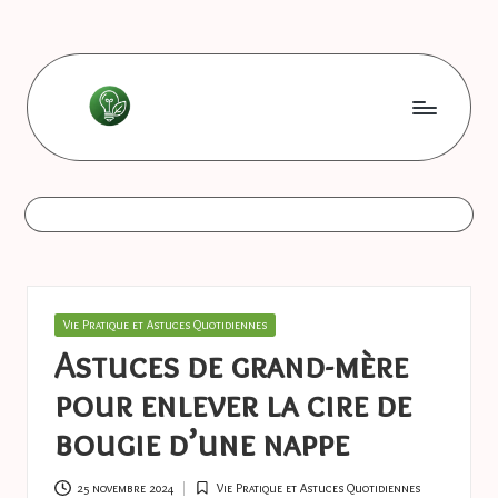
Skip
to
content
L
Les
bonnes
e
astuces
s
b
o
Posted
Vie Pratique et Astuces Quotidiennes
n
in
Astuces de grand-mère
n
pour enlever la cire de
e
bougie d’une nappe
s
25 novembre 2024
Vie Pratique et Astuces Quotidiennes
Posted