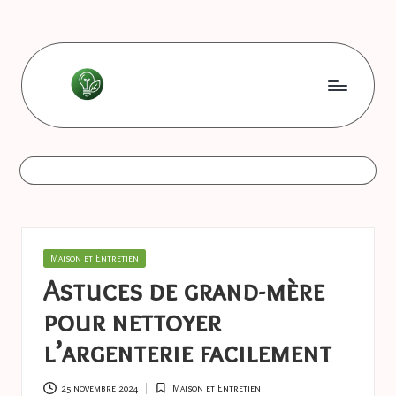
Skip
to
content
L
Les
bonnes
e
astuces
s
b
o
Posted
Maison et Entretien
n
in
Astuces de grand-mère
n
pour nettoyer
e
l’argenterie facilement
s
25 novembre 2024
Maison et Entretien
Posted