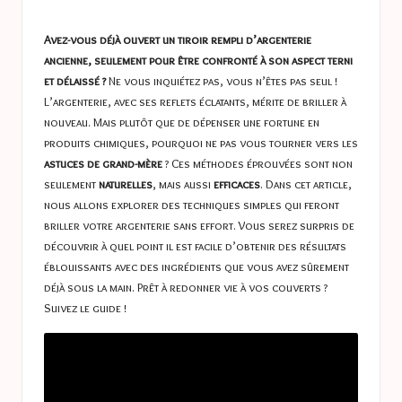
a
in
s
Avez-vous déjà ouvert un tiroir rempli d’argenterie
t
ancienne, seulement pour être confronté à son aspect terni
et délaissé ?
Ne vous inquiétez pas, vous n’êtes pas seul !
u
L’argenterie, avec ses reflets éclatants, mérite de briller à
c
nouveau. Mais plutôt que de dépenser une fortune en
produits chimiques, pourquoi ne pas vous tourner vers les
e
astuces de grand-mère
? Ces méthodes éprouvées sont non
s
seulement
naturelles
, mais aussi
efficaces
. Dans cet article,
nous allons explorer des techniques simples qui feront
briller votre argenterie sans effort. Vous serez surpris de
découvrir à quel point il est facile d’obtenir des résultats
éblouissants avec des ingrédients que vous avez sûrement
déjà sous la main. Prêt à redonner vie à vos couverts ?
Suivez le guide !