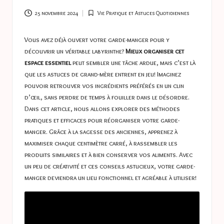
a
s
25 novembre 2024
Vie Pratique et Astuces Quotidiennes
Posted
in
t
Vous avez déjà ouvert votre garde-manger pour y
u
découvrir un véritable labyrinthe?
Mieux organiser cet
espace essentiel
peut sembler une tâche ardue, mais c’est là
c
que les astuces de grand-mère entrent en jeu! Imaginez
e
pouvoir retrouver vos ingrédients préférés en un clin
d’œil, sans perdre de temps à fouiller dans le désordre.
s
Dans cet article, nous allons explorer des méthodes
pratiques et efficaces pour réorganiser votre garde-
manger. Grâce à la sagesse des anciennes, apprenez à
maximiser chaque centimètre carré, à rassembler les
produits similaires et à bien conserver vos aliments. Avec
un peu de créativité et ces conseils astucieux, votre garde-
manger deviendra un lieu fonctionnel et agréable à utiliser!