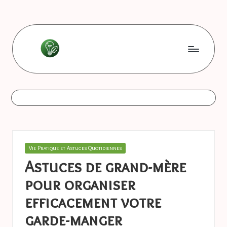
Skip
to
content
L
Les
bonnes
e
astuces
s
b
o
Posted
Vie Pratique et Astuces Quotidiennes
n
in
Astuces de grand-mère
n
pour organiser
e
efficacement votre
s
garde-manger