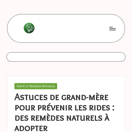
Skip
to
content
L
Les
bonnes
e
astuces
s
b
o
Posted
Santé et Remèdes Naturels
n
in
Astuces de grand-mère
n
pour prévenir les rides :
e
des remèdes naturels à
s
adopter