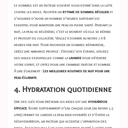
Le sommeil est un facteur souvent sous-estimé dans la lutte
contre les rides. Adopter un
rythme de sommeil régulier
et
s’assurer d’avoir un nombre d’heures suffisant est
essentiel pour maintenir une peau en pleine santé. Pendant la
nuit, la peau se régénère; c’est le moment où elle se répare
et produit du collagène. Veillez à dormir au moins 7 à 8
heures par nuit. Pour favoriser un sommeil réparateur,
créez une ambiance propice : éteignez vos écrans, utilisez
des huiles essentielles comme la
lavande
pour détendre
votre esprit, et optez pour une chambre fraîche et sombre.
À lire également :
Les meilleures routines de nuit pour une
peau éclatante
.
4. Hydratation quotidienne
Une des clés pour prévenir les rides est une
hydratation
efficace
. Boire suffisamment d’eau chaque jour (au moins 1,5
litre) permet de garder la peau bien hydratée et d’éviter la
déshydratation, un facteur qui accentue l’apparition des
rides. Associez cela à un soin hydratant adapté à votre type