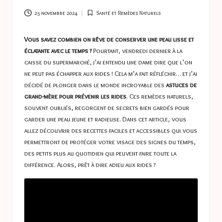
a
s
25 novembre 2024
Santé et Remèdes Naturels
Posted
in
t
Vous savez combien on rêve de conserver une peau lisse et
u
éclatante avec le temps ?
Pourtant, vendredi dernier à la
caisse du supermarché, j’ai entendu une dame dire que l’on
c
ne peut pas échapper aux rides ! Cela m’a fait réfléchir… et j’ai
e
décidé de plonger dans le monde incroyable des
astuces de
grand-mère pour prévenir les rides
. Ces remèdes naturels,
s
souvent oubliés, regorgent de secrets bien gardés pour
garder une peau jeune et radieuse. Dans cet article, vous
allez découvrir des recettes faciles et accessibles qui vous
permettront de protéger votre visage des signes du temps,
des petits plus au quotidien qui peuvent faire toute la
différence. Alors, prêt à dire adieu aux rides ?