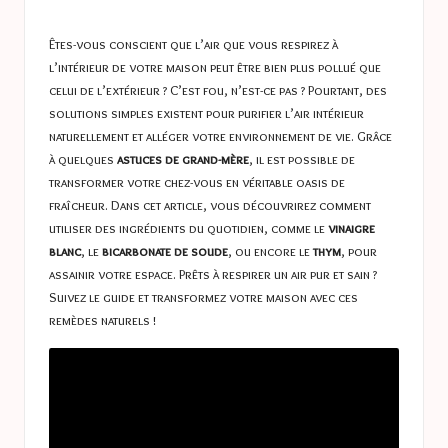
a
in
s
Êtes-vous conscient que l’air que vous respirez à
t
l’intérieur de votre maison peut être bien plus pollué que
celui de l’extérieur ? C’est fou, n’est-ce pas ? Pourtant, des
u
solutions simples existent pour purifier l’air intérieur
c
naturellement et alléger votre environnement de vie. Grâce
à quelques
astuces de grand-mère
, il est possible de
e
transformer votre chez-vous en véritable oasis de
s
fraîcheur. Dans cet article, vous découvrirez comment
utiliser des ingrédients du quotidien, comme le
vinaigre
blanc
, le
bicarbonate de soude
, ou encore le
thym
, pour
assainir votre espace. Prêts à respirer un air pur et sain ?
Suivez le guide et transformez votre maison avec ces
remèdes naturels !