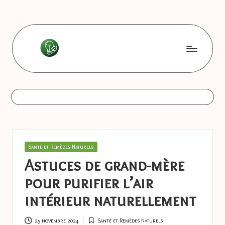
Skip
to
content
L
Les
bonnes
e
astuces
s
b
o
Posted
Santé et Remèdes Naturels
n
in
Astuces de grand-mère
n
pour purifier l’air
e
intérieur naturellement
s
25 novembre 2024
Santé et Remèdes Naturels
Posted