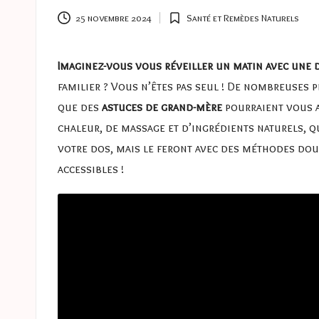
e
25 novembre 2024
Santé et Remèdes Naturels
Posted
s
in
a
Imaginez-vous vous réveiller un matin avec une 
familier ? Vous n’êtes pas seul ! De nombreuses
s
que des
astuces de grand-mère
pourraient vous a
t
chaleur, de massage et d’ingrédients naturels, 
votre dos, mais le feront avec des méthodes douc
u
accessibles !
c
e
s