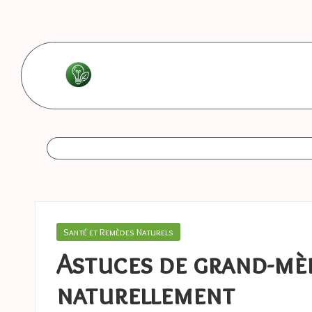
Skip
to
content
L
Les
bonnes
e
astuces
s
b
o
Posted
Santé et Remèdes Naturels
in
n
Astuces de grand-mè
n
naturellement