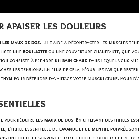
r apaiser les douleurs
 les maux de dos
. Elle aide à décontracter les muscles ten
iliser une
bouillotte
ou une couverture chauffante, que vou
tion consiste à prendre un
bain chaud
dans lequel vous aur
âcher les tensions. En plus de cela, n’oubliez pas que rester
e thym
pour détendre davantage votre musculature. Pour d’a
sentielles
de pour réduire les
maux de dos
. En utilisant des
huiles ess
le, l’huile essentielle de
lavande
et de
menthe poivrée
sont
ans une huile de support comme l’huile d’olive ou de noix 