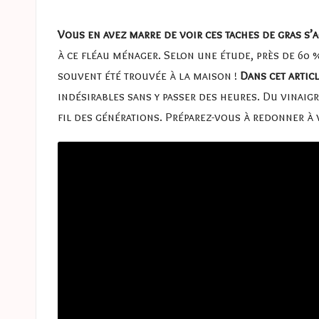
e
in
s
Vous en avez marre de voir ces taches de gras s’
à ce fléau ménager. Selon une étude, près de 60 %
a
souvent été trouvée à la maison !
Dans cet articl
s
indésirables sans y passer des heures. Du vinaig
fil des générations. Préparez-vous à redonner à v
t
u
c
e
s