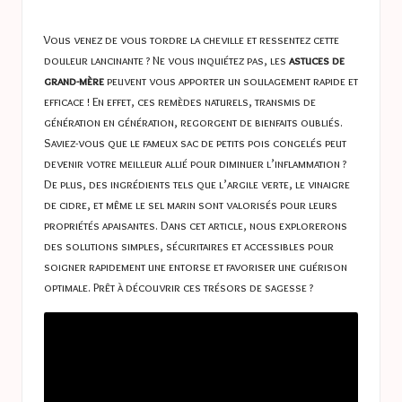
a
in
s
Vous venez de vous tordre la cheville et ressentez cette
t
douleur lancinante ? Ne vous inquiétez pas, les
astuces de
grand-mère
peuvent vous apporter un soulagement rapide et
u
efficace ! En effet, ces remèdes naturels, transmis de
c
génération en génération, regorgent de bienfaits oubliés.
Saviez-vous que le fameux sac de petits pois congelés peut
e
devenir votre meilleur allié pour diminuer l’inflammation ?
s
De plus, des ingrédients tels que l’argile verte, le vinaigre
de cidre, et même le sel marin sont valorisés pour leurs
propriétés apaisantes. Dans cet article, nous explorerons
des solutions simples, sécuritaires et accessibles pour
soigner rapidement une entorse et favoriser une guérison
optimale. Prêt à découvrir ces trésors de sagesse ?