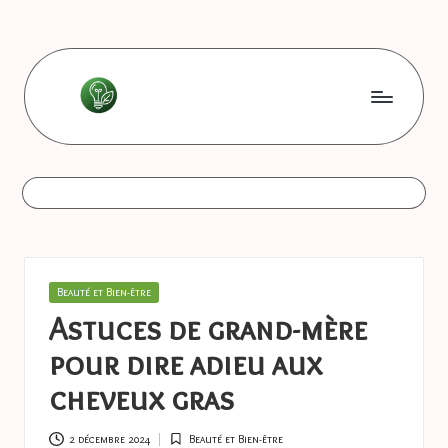
Skip
to
content
L
Les
bonnes
e
astuces
s
b
o
Posted
Beauté et Bien-être
n
in
Astuces de grand-mère
n
pour dire adieu aux
e
cheveux gras
s
2 décembre 2024
Beauté et Bien-être
Posted