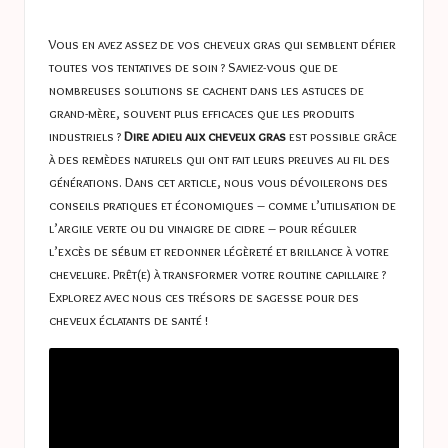
a
in
s
Vous en avez assez de vos cheveux gras qui semblent défier
t
toutes vos tentatives de soin ? Saviez-vous que de
nombreuses solutions se cachent dans les astuces de
u
grand-mère, souvent plus efficaces que les produits
c
industriels ?
Dire adieu aux cheveux gras
est possible grâce
à des remèdes naturels qui ont fait leurs preuves au fil des
e
générations. Dans cet article, nous vous dévoilerons des
s
conseils pratiques et économiques – comme l’utilisation de
l’argile verte ou du vinaigre de cidre – pour réguler
l’excès de sébum et redonner légèreté et brillance à votre
chevelure. Prêt(e) à transformer votre routine capillaire ?
Explorez avec nous ces trésors de sagesse pour des
cheveux éclatants de santé !