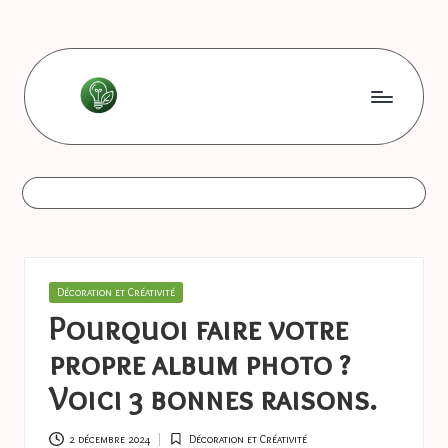
Skip
to
content
L
Les
bonnes
e
astuces
s
b
o
Posted
Décoration et Créativité
n
in
Pourquoi faire votre
n
propre album photo ?
e
Voici 3 bonnes raisons.
s
2 décembre 2024
Décoration et Créativité
Posted