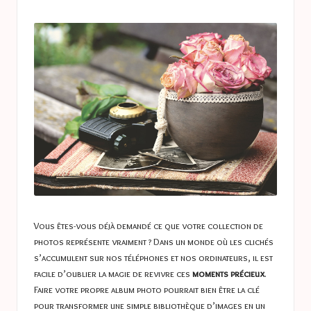
a
in
s
t
u
c
e
s
Vous êtes-vous déjà demandé ce que votre collection de
photos représente vraiment ? Dans un monde où les clichés
s’accumulent sur nos téléphones et nos ordinateurs, il est
facile d’oublier la magie de revivre ces
moments précieux
.
Faire votre propre album photo pourrait bien être la clé
pour transformer une simple bibliothèque d’images en un