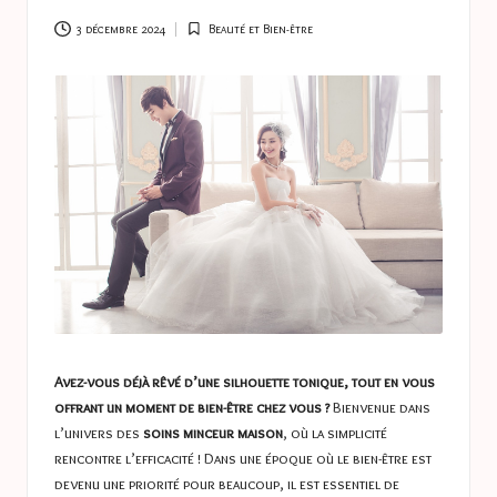
a
s
3 décembre 2024
Beauté et Bien-être
Posted
in
t
u
c
e
s
Avez-vous déjà rêvé d’une silhouette tonique, tout en vous
offrant un moment de bien-être chez vous ?
Bienvenue dans
l’univers des
soins minceur maison
, où la simplicité
rencontre l’efficacité ! Dans une époque où le bien-être est
devenu une priorité pour beaucoup, il est essentiel de