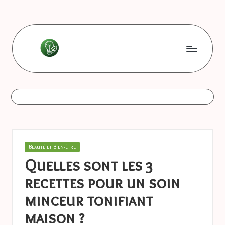
Skip
to
content
L
Les
bonnes
e
astuces
s
b
o
Posted
Beauté et Bien-être
n
in
Quelles sont les 3
n
recettes pour un soin
e
minceur tonifiant
s
maison ?