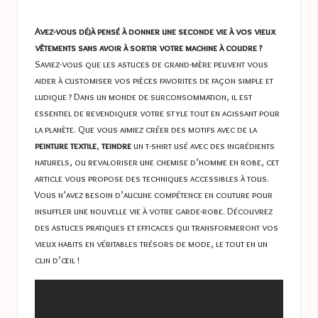
a
in
s
Avez-vous déjà pensé à donner une seconde vie à vos vieux
t
vêtements sans avoir à sortir votre machine à coudre ?
Saviez-vous que les astuces de grand-mère peuvent vous
u
aider à customiser vos pièces favorites de façon simple et
c
ludique ? Dans un monde de surconsommation, il est
essentiel de revendiquer votre style tout en agissant pour
e
la planète. Que vous aimiez créer des motifs avec de la
s
peinture textile
,
teindre
un t-shirt usé avec des ingrédients
naturels, ou revaloriser une chemise d’homme en robe, cet
article vous propose des techniques accessibles à tous.
Vous n’avez besoin d’aucune compétence en couture pour
insuffler une nouvelle vie à votre garde-robe. Découvrez
des astuces pratiques et efficaces qui transformeront vos
vieux habits en véritables trésors de mode, le tout en un
clin d’œil !