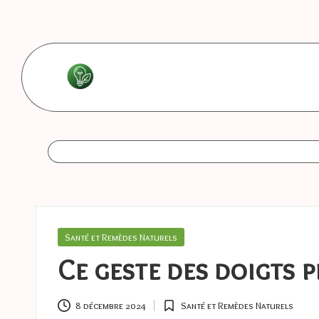
Skip
to
content
L
Les
bonnes
e
astuces
s
b
o
Posted
Santé et Remèdes Naturels
in
n
Ce geste des doigts 
n
8 décembre 2024
Santé et Remèdes Naturels
Posted