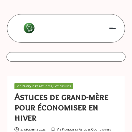
Skip
to
content
L
Les
bonnes
e
astuces
s
b
o
Posted
Vie Pratique et Astuces Quotidiennes
n
in
Astuces de grand-mère
n
pour économiser en
e
hiver
s
21 décembre 2024
Vie Pratique et Astuces Quotidiennes
Posted