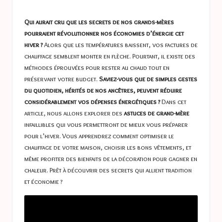
a
in
s
Qui aurait cru que les secrets de nos grands-mères
t
pourraient révolutionner nos économies d’énergie cet
hiver ?
Alors que les températures baissent, vos factures de
u
chauffage semblent monter en flèche. Pourtant, il existe des
c
méthodes éprouvées pour rester au chaud tout en
préservant votre budget.
Saviez-vous que de simples gestes
e
du quotidien, hérités de nos ancêtres, peuvent réduire
s
considérablement vos dépenses énergétiques ?
Dans cet
article, nous allons explorer des
astuces de grand-mère
infaillibles qui vous permettront de mieux vous préparer
pour l’hiver. Vous apprendrez comment optimiser le
chauffage de votre maison, choisir les bons vêtements, et
même profiter des bienfaits de la décoration pour gagner en
chaleur. Prêt à découvrir des secrets qui allient tradition
et économie ?