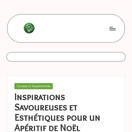
Skip
to
content
L
Les
bonnes
e
astuces
s
b
o
Posted
Cuisine et Alimentation
n
in
Inspirations
n
Savoureuses et
e
Esthétiques pour un
s
Apéritif de Noël