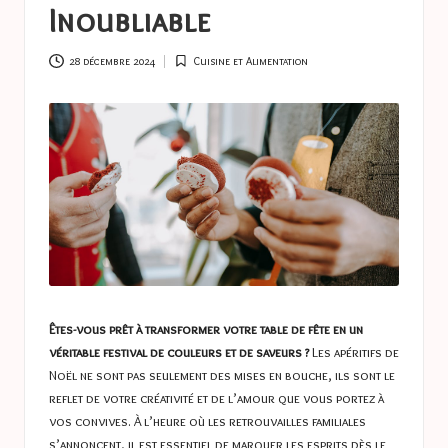
a
Inoubliable
s
t
28 décembre 2024
Cuisine et Alimentation
Posted
in
u
c
e
s
Êtes-vous prêt à transformer votre table de fête en un
véritable festival de couleurs et de saveurs ?
Les apéritifs de
Noël ne sont pas seulement des mises en bouche, ils sont le
reflet de votre créativité et de l’amour que vous portez à
vos convives. À l’heure où les retrouvailles familiales
s’annoncent, il est essentiel de marquer les esprits dès le