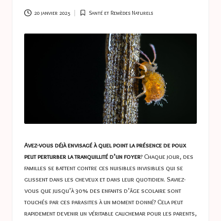
a
s
20 janvier 2025
Santé et Remèdes Naturels
Posted
in
t
u
c
e
s
Avez-vous déjà envisagé à quel point la présence de poux
peut perturber la tranquillité d’un foyer
? Chaque jour, des
familles se battent contre ces nuisibles invisibles qui se
glissent dans les cheveux et dans leur quotidien. Saviez-
vous que jusqu’à 30% des enfants d’âge scolaire sont
touchés par ces parasites à un moment donné? Cela peut
rapidement devenir un véritable cauchemar pour les parents,