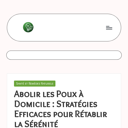
Skip
to
content
L
Les
bonnes
e
astuces
s
b
o
Posted
Santé et Remèdes Naturels
n
in
Abolir les Poux à
n
Domicile : Stratégies
e
Efficaces pour Rétablir
s
la Sérénité