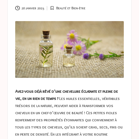
a
s
26 janvier 2025
Beauté et Bien-être
Posted
in
t
u
c
e
s
Avez-vous déjà rêvé d’une chevelure éclatante et pleine de
vie, en un rien de temps ?
Les huiles essentielles, véritables
trésors de la nature, peuvent aider à transformer vos
cheveux en un chef-d’œuvre de beauté ! Ces petites fioles
renferment des propriétés étonnantes qui conviennent à
tous les types de cheveux, qu’ils soient gras, secs, fins ou
en perte de densité. En les intégrant à votre routine