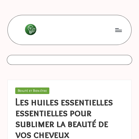
Skip
to
content
L
Les
bonnes
e
astuces
s
b
o
Posted
Beauté et Bien-être
n
in
Les huiles essentielles
n
essentielles pour
e
sublimer la beauté de
s
vos cheveux