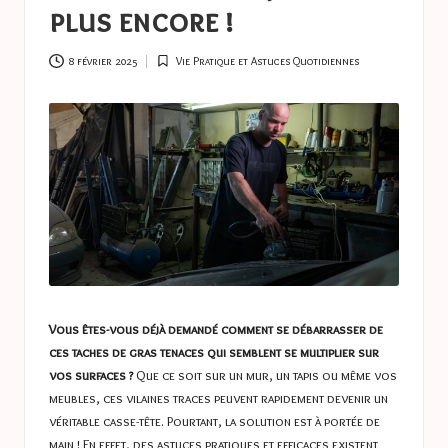
a
plus encore !
s
t
8 février 2025
Vie Pratique et Astuces Quotidiennes
Posted
in
u
c
e
s
Vous êtes-vous déjà demandé comment se débarrasser de
ces taches de gras tenaces qui semblent se multiplier sur
vos surfaces ?
Que ce soit sur un mur, un tapis ou même vos
meubles, ces vilaines traces peuvent rapidement devenir un
véritable casse-tête. Pourtant, la solution est à portée de
main ! En effet, des astuces pratiques et efficaces existent