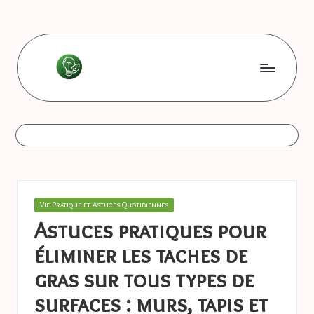
Skip
to
content
L
Les
bonnes
e
astuces
s
b
o
Posted
Vie Pratique et Astuces Quotidiennes
n
in
Astuces pratiques pour
n
éliminer les taches de
e
gras sur tous types de
s
surfaces : murs, tapis et