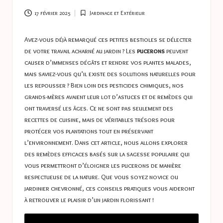
a
s
17 février 2025
Jardinage et Extérieur
Posted
in
t
Avez-vous déjà remarqué ces petites bestioles se délecter
u
de votre travail acharné au jardin ? Les
pucerons
peuvent
causer d’immenses dégâts et rendre vos plantes malades,
c
mais saviez-vous qu’il existe des solutions naturelles pour
e
les repousser ? Bien loin des pesticides chimiques, nos
grands-mères avaient leur lot d’astuces et de remèdes qui
s
ont traversé les âges. Ce ne sont pas seulement des
recettes de cuisine, mais de véritables trésors pour
protéger vos plantations tout en préservant
l’environnement. Dans cet article, nous allons explorer
des remèdes efficaces basés sur la sagesse populaire qui
vous permettront d’éloigner les pucerons de manière
respectueuse de la nature. Que vous soyez novice ou
jardinier chevronné, ces conseils pratiques vous aideront
à retrouver le plaisir d’un jardin florissant !