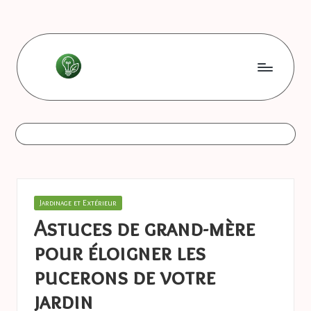
Skip
to
content
L
Les
bonnes
e
astuces
s
b
o
Posted
Jardinage et Extérieur
n
in
Astuces de grand-mère
n
pour éloigner les
e
pucerons de votre
s
jardin