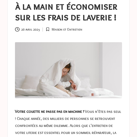
a
à la main et économiser
s
sur les frais de laverie !
t
u
26 avril 2025
Maison et Entretien
Posted
in
c
e
s
Votre couette ne passe pas en machine ?
Vous n’êtes pas seul
! Chaque année, des milliers de personnes se retrouvent
confrontées au même dilemme. Alors que l’entretien de
votre literie est essentiel pour un sommeil réparateur, la