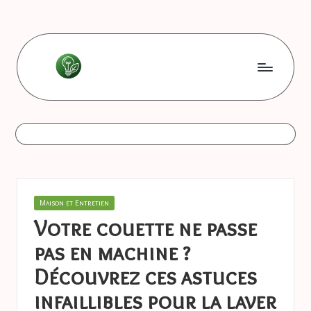
Skip
to
content
L
Les
bonnes
e
astuces
s
b
o
Posted
Maison et Entretien
n
in
Votre couette ne passe
n
pas en machine ?
e
Découvrez ces astuces
s
infaillibles pour la laver