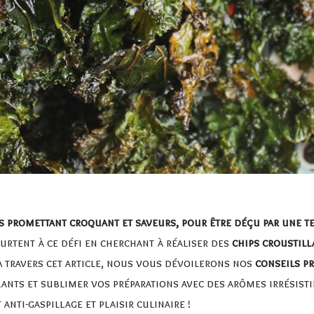
 promettant croquant et saveurs, pour être déçu par une te
urtent à ce défi en cherchant à réaliser des
chips croustil
. À travers cet article, nous vous dévoilerons nos
conseils p
nts et sublimer vos préparations avec des arômes irrésistib
anti-gaspillage et plaisir culinaire !