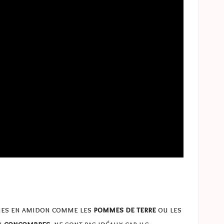
iches en amidon comme les
pommes de terre
ou les
u
concombres
, ne sont pas idéaux car ils