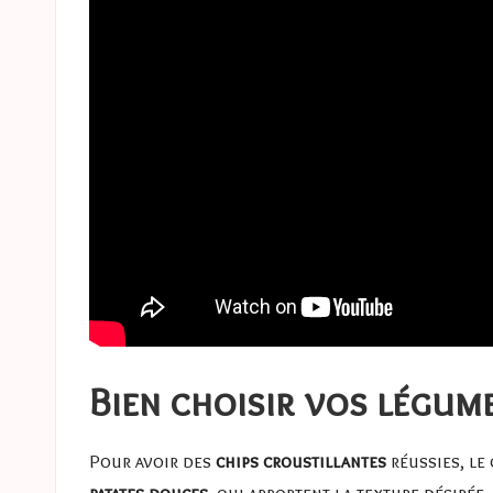
Bien choisir vos légum
Pour avoir des
chips croustillantes
réussies, le
patates douces
, qui apportent la texture désirée