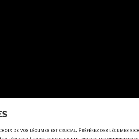
es
 choix de vos légumes est crucial. Préférez des légumes r
. Les légumes à forte teneur en eau, comme les
courgettes
o