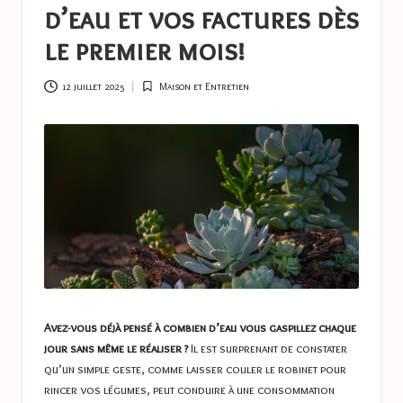
a
d’eau et vos factures dès
s
le premier mois!
t
u
12 juillet 2025
Maison et Entretien
Posted
in
c
e
s
Avez-vous déjà pensé à combien d’eau vous gaspillez chaque
jour sans même le réaliser ?
Il est surprenant de constater
qu’un simple geste, comme laisser couler le robinet pour
rincer vos légumes, peut conduire à une consommation