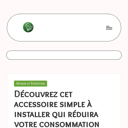
Skip
to
content
L
Les
bonnes
e
astuces
s
b
o
Posted
Maison et Entretien
n
in
Découvrez cet
n
accessoire simple à
e
installer qui réduira
s
votre consommation