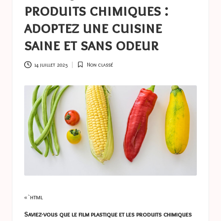
a
produits chimiques :
s
adoptez une cuisine
t
saine et sans odeur
u
c
14 juillet 2025
Non classé
Posted
in
e
s
« `html
Saviez-vous que le film plastique et les produits chimiques