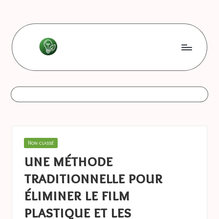
Skip
to
content
L
Les
bonnes
e
astuces
s
b
o
Posted
Non classé
n
in
une méthode
n
traditionnelle pour
e
éliminer le film
s
plastique et les