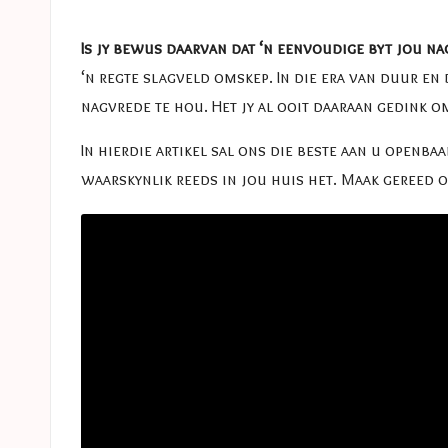
e
in
s
Is jy bewus daarvan dat ‘n eenvoudige byt jou na
‘n regte slagveld omskep. In die era van duur en
a
nagvrede te hou. Het jy al ooit daaraan gedink o
s
In hierdie artikel sal ons die beste aan u openba
t
waarskynlik reeds in jou huis het. Maak gereed o
u
c
e
s