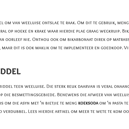
l om van weeluise ontslae te raak. Om dit te gebruik, meng ‘
ral op hoeke en krake waar hierdie plae graag wegkruip. Bi
an oorleef nie. Onthou ook om bikarbonaat direk op matrasse 
, maar dit is ook maklik om te implementeer en goedkoop. V
iddel
ddel teen weeluise. Die sterk reuk daarvan is veral onaange
k op die besmettingsgebiede. Benewens die afweer van weelu
s om die asyn met ‘n bietjie te meng
koeksoda
om ‘n pasta t
d verdubbel. Lees hierdie artikel om meer te wete te kom o