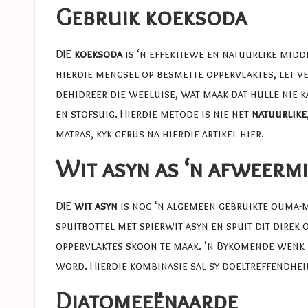
Gebruik koeksoda
DIE
koeksoda
is ‘n effektiewe en natuurlike midde
hierdie mengsel op besmette oppervlaktes, let ve
dehidreer die weeluise, wat maak dat hulle nie k
en stofsuig. Hierdie metode is nie net
natuurlike
matras, kyk gerus na hierdie artikel
hier
.
Wit asyn as ‘n afweerm
DIE
wit asyn
is nog ‘n algemeen gebruikte ouma-mi
spuitbottel met spierwit asyn en spuit dit dire
oppervlaktes skoon te maak. ‘n Bykomende wenk i
word. Hierdie kombinasie sal sy doeltreffendhei
Diatomeeënaarde