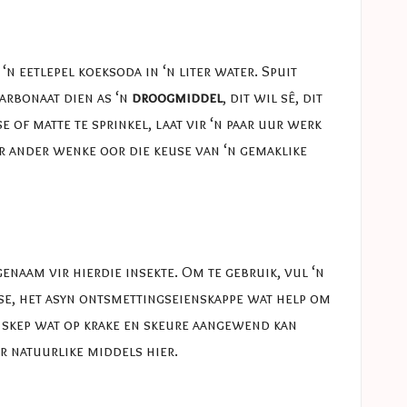
n eetlepel koeksoda in ‘n liter water. Spuit
karbonaat dien as ‘n
droogmiddel
, dit wil sê, dit
of matte te sprinkel, laat vir ‘n paar uur werk
ir ander wenke oor die keuse van ‘n gemaklike
naam vir hierdie insekte. Om te gebruik, vul ‘n
ise, het asyn ontsmettingseienskappe wat help om
e skep wat op krake en skeure aangewend kan
or natuurlike middels
hier
.