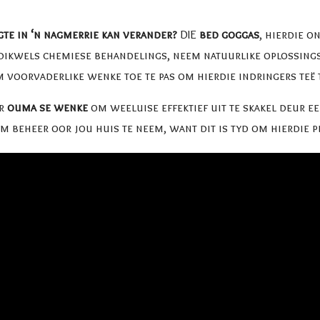
gte in ‘n nagmerrie kan verander?
DIE
bed goggas
, hierdie o
 dikwels chemiese behandelings, neem natuurlike oplossings 
m voorvaderlike wenke toe te pas om hierdie indringers teë
ar
ouma se wenke
om weeluise effektief uit te skakel deur e
m beheer oor jou huis te neem, want dit is tyd om hierdie pl