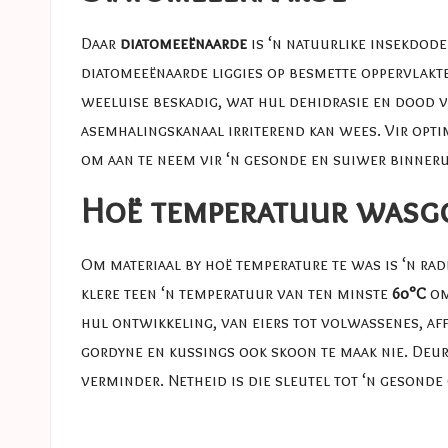
Daar
diatomeeënaarde
is ‘n natuurlike insekdode
diatomeeënaarde liggies op besmette oppervlaktes
weeluise beskadig, wat hul dehidrasie en dood ve
asemhalingskanaal irriterend kan wees. Vir optim
om aan te neem vir ‘n gesonde en suiwer binner
Hoë temperatuur wasg
Om materiaal by hoë temperature te was is ‘n ra
klere teen ‘n temperatuur van ten minste
60°C
om
hul ontwikkeling, van eiers tot volwassenes, af
gordyne en kussings ook skoon te maak nie. Deur
verminder. Netheid is die sleutel tot ‘n gesond