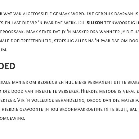
r wat van algefossiele gemaak word. Die gebruik daarvan is 
 en laat dit vir ‘n paar dae werk. DIE
silikon
teenwoordig in
roorsaak. Maak seker dat jy ‘n masker dra wanneer jy dit ha
ale doeltreffendheid, stofsuig alles na ‘n paar dae om dooie
uim.
oed
dikale manier om bedbugs en hul eiers permanent uit te skak
 die dood van insekte te verseker. Hierdie metode is veral e
fekteer. Vir ‘n volledige behandeling, droog dan die materi
 hierdie gewoonte in jou skoonmaakroetine in te sluit, sal 
e omgewing.