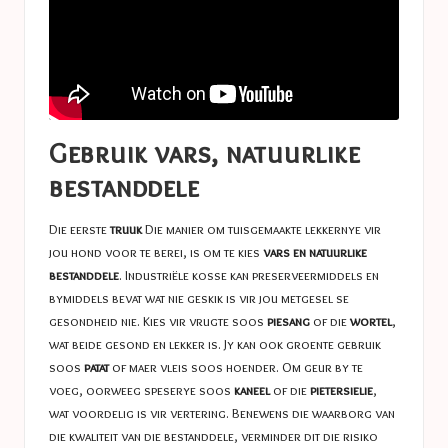
Gebruik vars, natuurlike
bestanddele
Die eerste
truuk
Die manier om tuisgemaakte lekkernye vir
jou hond voor te berei, is om te kies
vars en natuurlike
bestanddele
. Industriële kosse kan preserveermiddels en
bymiddels bevat wat nie geskik is vir jou metgesel se
gesondheid nie. Kies vir vrugte soos
piesang
of die
wortel
,
wat beide gesond en lekker is. Jy kan ook groente gebruik
soos
patat
of maer vleis soos hoender. Om geur by te
voeg, oorweeg speserye soos
kaneel
of die
pietersielie
,
wat voordelig is vir vertering. Benewens die waarborg van
die kwaliteit van die bestanddele, verminder dit die risiko