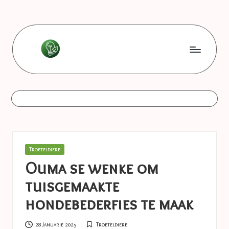
Skip
to
content
L
Les
bonnes
e
astuces
s
b
o
Posted
Troeteldiere
n
in
Ouma se wenke om
n
tuisgemaakte
e
hondebederfies te maak
s
28 Januarie 2025
Troeteldiere
Posted