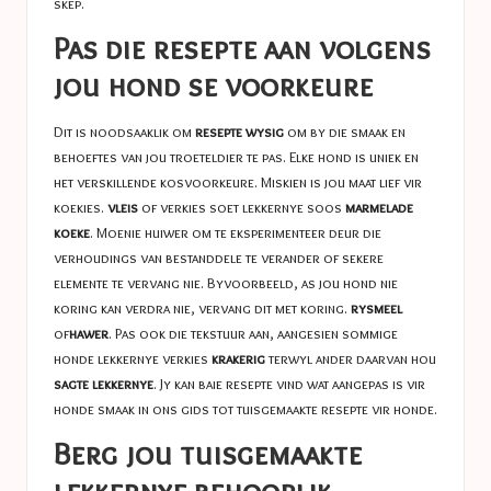
skep.
Pas die resepte aan volgens
jou hond se voorkeure
Dit is noodsaaklik om
resepte wysig
om by die smaak en
behoeftes van jou troeteldier te pas. Elke hond is uniek en
het verskillende kosvoorkeure. Miskien is jou maat lief vir
koekies.
vleis
of verkies soet lekkernye soos
marmelade
koeke
. Moenie huiwer om te eksperimenteer deur die
verhoudings van bestanddele te verander of sekere
elemente te vervang nie. Byvoorbeeld, as jou hond nie
koring kan verdra nie, vervang dit met koring.
rysmeel
of
hawer
. Pas ook die tekstuur aan, aangesien sommige
honde lekkernye verkies
krakerig
terwyl ander daarvan hou
sagte lekkernye
. Jy kan baie resepte vind wat aangepas is vir
honde smaak in ons gids tot
tuisgemaakte resepte vir honde
.
Berg jou tuisgemaakte
lekkernye behoorlik