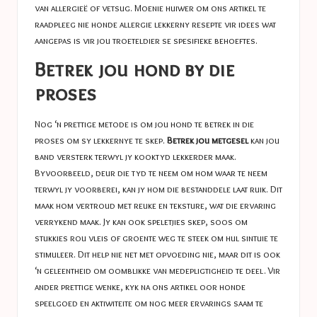
van allergieë of vetsug. Moenie huiwer om ons artikel te
raadpleeg nie
honde allergie lekkerny resepte
vir idees wat
aangepas is vir jou troeteldier se spesifieke behoeftes.
Betrek jou hond by die
proses
Nog ‘n prettige metode is om jou hond te betrek in die
proses om sy lekkernye te skep.
Betrek jou metgesel
kan jou
band versterk terwyl jy kooktyd lekkerder maak.
Byvoorbeeld, deur die tyd te neem om hom waar te neem
terwyl jy voorberei, kan jy hom die bestanddele laat ruik. Dit
maak hom vertroud met reuke en teksture, wat die ervaring
verrykend maak. Jy kan ook speletjies skep, soos om
stukkies rou vleis of groente weg te steek om hul sintuie te
stimuleer. Dit help nie net met opvoeding nie, maar dit is ook
‘n geleentheid om oomblikke van medepligtigheid te deel. Vir
ander prettige wenke, kyk na ons artikel oor
honde
speelgoed en aktiwiteite
om nog meer ervarings saam te