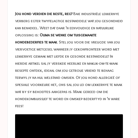
a
in
s
Jou hond verdien die beste, reg?
Baie industriële lekkernye
t
verberg egter twyfelagtige bestanddele wat jou gesondheid
kan benadeel. Weet dat daar ‘n eenvoudige en natuurlike
u
oplossing is:
Ouma se wenke om tuisgemaakte
c
hondebederfies te maak
. Stel jou voor die vreugde van jou
viervoetige metgesel wanneer jy gekonfronteer word met
e
lekkernye gemaak met liefde en gesonde bestanddele! In
s
hierdie artikel sal jy verskeie heerlike en maklik-om-te-maak
resepte ontdek, ideaal om jou getroue vriend te behaag
terwyl jy na hul welstand omsien. Of jou hond allergieë of
spesiale voorkeure het, ons sal jou lei om lekkernye te maak
wat by sy behoeftes aangepas is. Maak gereed om die
hondekombuissjef te word en omskep bederftyd in ‘n ware
fees!