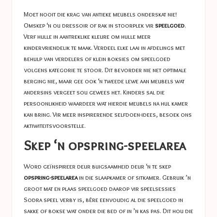
Moet nooit die krag van antieke meubels onderskat nie!
Omskep ‘n ou dressoir of rak in stoorplek vir
speelgoed
.
Verf hulle in aantreklike kleure om hulle meer
kindervriendelik te maak. Verdeel elke laai in afdelings met
behulp van verdelers of klein boksies om speelgoed
volgens kategorie te stoor. Dit bevorder nie net optimale
berging nie, maar gee ook ‘n tweede lewe aan meubels wat
andersins vergeet sou gewees het. Kinders sal die
persoonlikheid waardeer wat hierdie meubels na hul kamer
kan bring. Vir meer inspirerende selfdoen-idees, besoek ons
aktiwiteitsvoorstelle
.
Skep ‘n opspring-speelarea
Word geïnspireer deur buigsaamheid deur ‘n te skep
opspring-speelarea
in die slaapkamer of sitkamer. Gebruik ’n
groot mat en plaas speelgoed daarop vir speelsessies
Sodra speel verby is, bêre eenvoudig al die speelgoed in
sakke of bokse wat onder die bed of in ’n kas pas. Dit hou die