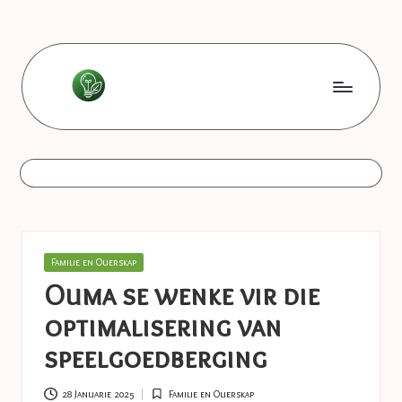
Skip
to
content
L
Les
bonnes
e
astuces
s
b
o
Posted
Familie en Ouerskap
n
in
Ouma se wenke vir die
n
optimalisering van
e
speelgoedberging
s
28 Januarie 2025
Familie en Ouerskap
Posted