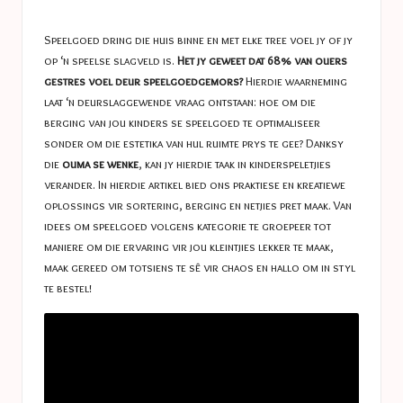
a
in
s
Speelgoed dring die huis binne en met elke tree voel jy of jy
t
op ‘n speelse slagveld is.
Het jy geweet dat 68% van ouers
gestres voel deur speelgoedgemors?
Hierdie waarneming
u
laat ‘n deurslaggewende vraag ontstaan: hoe om die
c
berging van jou kinders se speelgoed te optimaliseer
sonder om die estetika van hul ruimte prys te gee? Danksy
e
die
ouma se wenke
, kan jy hierdie taak in kinderspeletjies
s
verander. In hierdie artikel bied ons praktiese en kreatiewe
oplossings vir sortering, berging en netjies pret maak. Van
idees om speelgoed volgens kategorie te groepeer tot
maniere om die ervaring vir jou kleintjies lekker te maak,
maak gereed om totsiens te sê vir chaos en hallo om in styl
te bestel!