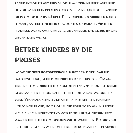
spasie skoon en vry terwyl dit ‘n aangename speelarea bied.
Hierdie wenk help kinders ook om te verstaan ​​hoe belangrik
dit is om op te ruim ná pret. Deur opruiming vinnig en maklik
te maak, sal hulle netheid gewoontes ontwikkel. Vir meer
praktiese wenke om ruimtes te organiseer, kyk gerus na ons
organisasie wenke
.
Betrek kinders by die
proses
Sodat die
speelgoedberging
is ‘n integrale deel van die
daaglikse lewe, betrek jou kinders by die proses. Om aan
kinders te verduidelik hoekom dit belangrik is om hul ruimte
georganiseer te hou, sal hulle help om verantwoordelik te
voel. Verander hierdie aktiwiteit in ‘n speletjie deur klein
uitdagings te gee, soos om al die speelgoed van ‘n sekere
kleur binne ‘n beperkte tyd weg te sit. Dit sal opruim pret
maak en hulle leer om organisasie te waardeer. Boonop sal
hulle meer geneig wees om hierdie bergingstelsel in stand te