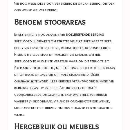
Vir nog meer idees oor versiering en organisering, ontdek
ons
wenke vir versiering
.
Benoem stoorareas
Etikettering is noodsaaklik vir
doeltreffende berging
speelgoed. Oorweeg om etikette vir elke speelarea te skep,
hetsy vir opgestopte diere, boublokke of bordspeletjies.
Hierdie metode maak dit makliker vir kinders om hul
speelgoed te vind en te verstaan ​​waar om dit terug te sit.
Skep aantreklike etikette, met illustrasies of foto’s, en plaas
dit op rakke of laaie vir optimale sigbaarheid. Deur
onafhanklik te word, leer kinders verantwoordelikheid vir
berging
terwyl jy pret het. Boonop help dit om ‘n
georganiseerde omgewing te skep wat stres verminder
wanneer jy skoonmaak. Vir ander organisatoriese wenke,
moet asseblief nie huiwer om ons te raadpleeg nie
praktiese
wenke
.
Hergebruik ou meubels