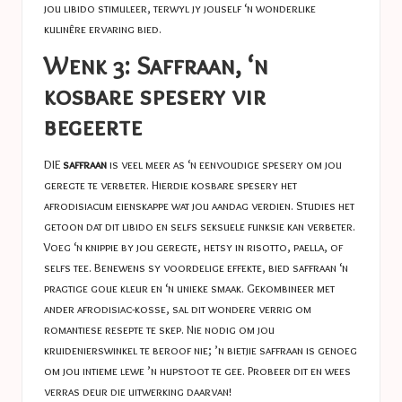
jou libido stimuleer, terwyl jy jouself ‘n wonderlike
kulinêre ervaring bied.
Wenk 3: Saffraan, ‘n
kosbare spesery vir
begeerte
DIE
saffraan
is veel meer as ‘n eenvoudige spesery om jou
geregte te verbeter. Hierdie kosbare spesery het
afrodisiacum eienskappe wat jou aandag verdien. Studies het
getoon dat dit libido en selfs seksuele funksie kan verbeter.
Voeg ‘n knippie by jou geregte, hetsy in risotto, paella, of
selfs tee. Benewens sy voordelige effekte, bied saffraan ‘n
pragtige goue kleur en ‘n unieke smaak. Gekombineer met
ander afrodisiac-kosse, sal dit wondere verrig om
romantiese resepte te skep. Nie nodig om jou
kruidenierswinkel te beroof nie; ’n bietjie saffraan is genoeg
om jou intieme lewe ’n hupstoot te gee. Probeer dit en wees
verras deur die uitwerking daarvan!