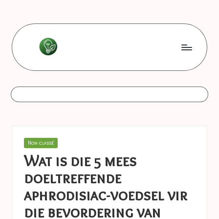
Skip
to
content
L
Les
bonnes
e
astuces
s
b
o
Posted
Non classé
n
in
Wat is die 5 mees
n
doeltreffende
e
aphrodisiac-voedsel vir
s
die bevordering van