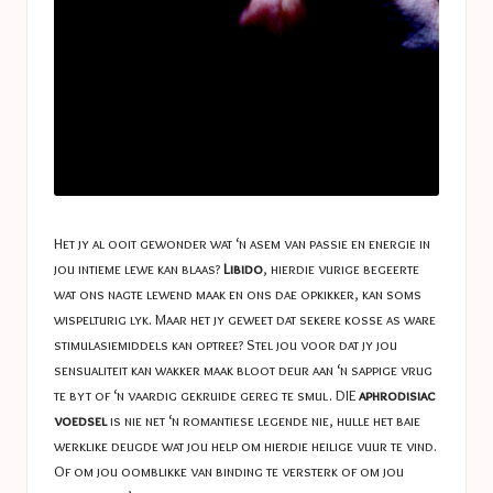
Het jy al ooit gewonder wat ‘n asem van passie en energie in
jou intieme lewe kan blaas?
Libido
, hierdie vurige begeerte
wat ons nagte lewend maak en ons dae opkikker, kan soms
wispelturig lyk. Maar het jy geweet dat sekere kosse as ware
stimulasiemiddels kan optree? Stel jou voor dat jy jou
sensualiteit kan wakker maak bloot deur aan ‘n sappige vrug
te byt of ‘n vaardig gekruide gereg te smul. DIE
aphrodisiac
voedsel
is nie net ‘n romantiese legende nie, hulle het baie
werklike deugde wat jou help om hierdie heilige vuur te vind.
Of om jou oomblikke van binding te versterk of om jou