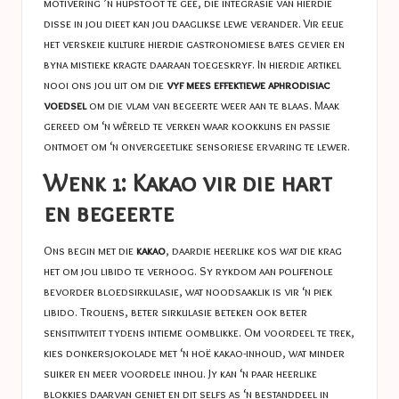
motivering ’n hupstoot te gee, die integrasie van hierdie
disse in jou dieet kan jou daaglikse lewe verander. Vir eeue
het verskeie kulture hierdie gastronomiese bates gevier en
byna mistieke kragte daaraan toegeskryf. In hierdie artikel
nooi ons jou uit om die
vyf mees effektiewe aphrodisiac
voedsel
om die vlam van begeerte weer aan te blaas. Maak
gereed om ‘n wêreld te verken waar kookkuns en passie
ontmoet om ‘n onvergeetlike sensoriese ervaring te lewer.
Wenk 1: Kakao vir die hart
en begeerte
Ons begin met die
kakao
, daardie heerlike kos wat die krag
het om jou libido te verhoog. Sy rykdom aan polifenole
bevorder bloedsirkulasie, wat noodsaaklik is vir ‘n piek
libido. Trouens, beter sirkulasie beteken ook beter
sensitiwiteit tydens intieme oomblikke. Om voordeel te trek,
kies donkersjokolade met ‘n hoë kakao-inhoud, wat minder
suiker en meer voordele inhou. Jy kan ‘n paar heerlike
blokkies daarvan geniet en dit selfs as ‘n bestanddeel in