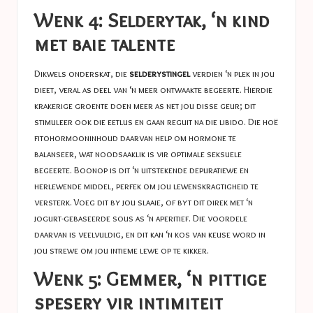
Wenk 4: Selderytak, ‘n kind
met baie talente
Dikwels onderskat, die
selderystingel
verdien ‘n plek in jou
dieet, veral as deel van ‘n meer ontwaakte begeerte. Hierdie
krakerige groente doen meer as net jou disse geur; dit
stimuleer ook die eetlus en gaan reguit na die libido. Die hoë
fitohormooninhoud daarvan help om hormone te
balanseer, wat noodsaaklik is vir optimale seksuele
begeerte. Boonop is dit ‘n uitstekende depuratiewe en
herlewende middel, perfek om jou lewenskragtigheid te
versterk. Voeg dit by jou slaaie, of byt dit direk met ‘n
jogurt-gebaseerde sous as ‘n aperitief. Die voordele
daarvan is veelvuldig, en dit kan ‘n kos van keuse word in
jou strewe om jou intieme lewe op te kikker.
Wenk 5: Gemmer, ‘n pittige
spesery vir intimiteit