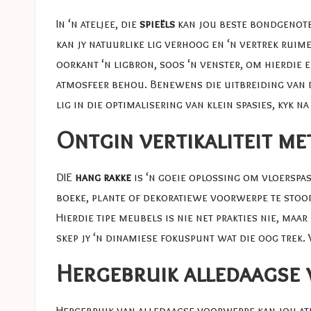
In ‘n ateljee, die
spieëls
kan jou beste bondgenote 
kan jy natuurlike lig verhoog en ‘n vertrek ruimer
oorkant ‘n ligbron, soos ‘n venster, om hierdie e
atmosfeer behou. Benewens die uitbreiding van di
lig in die optimalisering van klein spasies, kyk n
Ontgin vertikaliteit m
DIE
hang rakke
is ‘n goeie oplossing om vloerspasi
boeke, plante of dekoratiewe voorwerpe te stoor 
Hierdie tipe meubels is nie net prakties nie, maa
skep jy ‘n dinamiese fokuspunt wat die oog trek.
Hergebruik alledaagse
Hergebruik van alledaagse voorwerpe kan jou atel