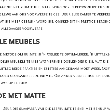
paar nie net ruimte nie, maar bring ook ‘n persoonlike en vi
e lewe aan ons voorwerpe te gee. Deur elke kamer te verpers
at nie meer gebruik word nie, omskep dit in prettige berging
n alledaagse voorwerpe
.
ele meubels
e metode om ruimte in ‘n ateljee te optimaliseer. ’n Uittrek
 deur meubels te kies wat verskeie doeleindes dien, wat di
e uitleg beide prakties en esteties aangenaam moet wees. O
n goed georganiseerde ruimte. Om ander versierings- en ran
wys op te ruim
.
de met matte
en. Deur die slaaparea van die leefruimte te skei met behulp v