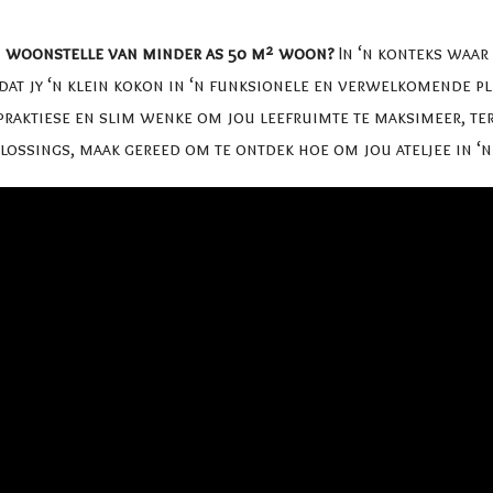
in woonstelle van minder as 50 m² woon?
In ‘n konteks waar 
dat jy ‘n klein kokon in ‘n funksionele en verwelkomende 
raktiese en slim wenke om jou leefruimte te maksimeer, terw
plossings, maak gereed om te ontdek hoe om jou ateljee in ‘