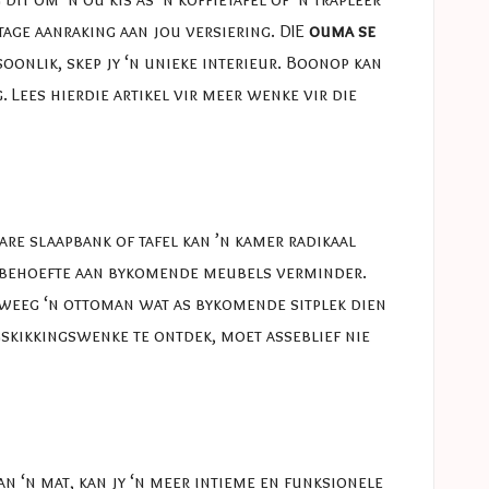
ntage aanraking aan jou versiering. DIE
ouma se
oonlik, skep jy ‘n unieke interieur. Boonop kan
. Lees hierdie artikel vir meer wenke vir die
bare slaapbank of tafel kan ’n kamer radikaal
e behoefte aan bykomende meubels verminder.
orweeg ‘n ottoman wat as bykomende sitplek dien
gskikkingswenke te ontdek, moet asseblief nie
an ‘n mat, kan jy ‘n meer intieme en funksionele