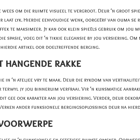
wees om die ruimte visueel te vergroot. Deur ‘n groot spieël
 laat lyk. Hierdie eenvoudige wenk, oorgeërf van ouma se raad
ffek te maksimeer. Jy kan ook klein spieëls gebruik om jou m
e spasie, voeg dit ‘n tikkie elegansie by jou versiering. Om
a hierdie artikel oor
doeltreffende berging
.
et hangende rakke
e in ‘n ateljee vry te maak. Deur die rykdom van vertikalitei
terwyl jy jou binneruim verfraai. Vir ‘n kunsmatige aanrak
r dit gee ook karakter aan jou versiering. Verder, deur deko
 Verken ander funksionele bergingsoplossings deur na hierdi
 voorwerpe
jee in ‘n funksionele en estetiese ruimte omskep. Oorweeg di