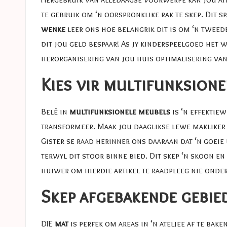
te gebruik om ‘n oorspronklike rak te skep. Dit s
wenke
leer ons hoe belangrik dit is om ‘n tweed
dit jou geld bespaar! As jy kinderspeelgoed het w
herorganisering van jou huis
optimalisering va
Kies vir multifunksion
Belê in
multifunksionele meubels
is ‘n effektiew
transformeer. Maak jou daaglikse lewe makliker
Gister se raad herinner ons daaraan dat ‘n goei
terwyl dit stoor binne bied. Dit skep ‘n skoon e
huiwer om hierdie artikel te raadpleeg nie
onder
Skep afgebakende gebie
DIE
mat
is perfek om areas in ‘n ateljee af te bak