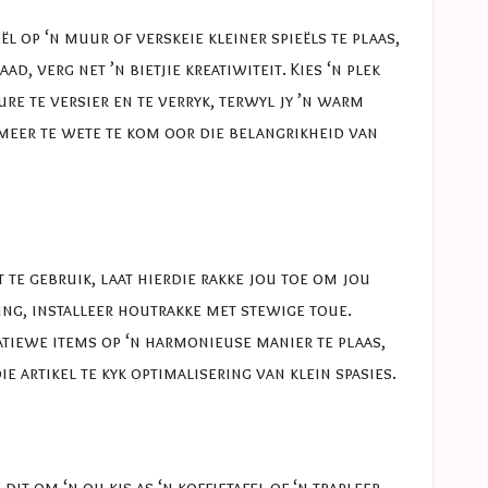
 op ‘n muur of verskeie kleiner spieëls te plaas,
, verg net ’n bietjie kreatiwiteit. Kies ‘n plek
ure te versier en te verryk, terwyl jy ’n warm
 meer te wete te kom oor die belangrikheid van
t te gebruik, laat hierdie rakke jou toe om jou
ing, installeer houtrakke met stewige toue.
ratiewe items op ‘n harmonieuse manier te plaas,
e artikel te kyk
optimalisering van klein spasies
.
t om ‘n ou kis as ‘n koffietafel of ‘n trapleer