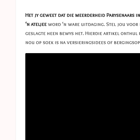
e
in
s
Het jy geweet dat die meerderheid Parysenaars 
‘n ateljee
word ‘n ware uitdaging. Stel jou voor 
a
geslagte heen bewys het. Hierdie artikel onthul p
s
nou op soek is na versieringsidees of bergingso
t
u
c
e
s