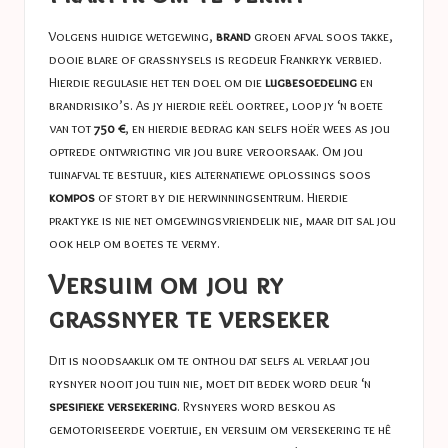
Volgens huidige wetgewing,
brand
groen afval soos takke,
dooie blare of grassnysels is regdeur Frankryk verbied.
Hierdie regulasie het ten doel om die
lugbesoedeling
en
brandrisiko’s. As jy hierdie reël oortree, loop jy ‘n boete
van tot
750 €
, en hierdie bedrag kan selfs hoër wees as jou
optrede ontwrigting vir jou bure veroorsaak. Om jou
tuinafval te bestuur, kies alternatiewe oplossings soos
kompos
of stort by die herwinningsentrum. Hierdie
praktyke is nie net omgewingsvriendelik nie, maar dit sal jou
ook help om boetes te vermy.
Versuim om jou ry
grassnyer te verseker
Dit is noodsaaklik om te onthou dat selfs al verlaat jou
rysnyer nooit jou tuin nie, moet dit bedek word deur ‘n
spesifieke versekering
. Rysnyers word beskou as
gemotoriseerde voertuie, en versuim om versekering te hê