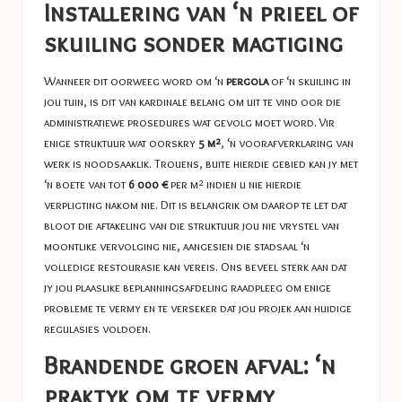
Installering van ‘n prieel of
skuiling sonder magtiging
Wanneer dit oorweeg word om ‘n
pergola
of ‘n skuiling in
jou tuin, is dit van kardinale belang om uit te vind oor die
administratiewe prosedures wat gevolg moet word. Vir
enige struktuur wat oorskry
5 m²
, ‘n voorafverklaring van
werk is noodsaaklik. Trouens, buite hierdie gebied kan jy met
‘n boete van tot
6 000 €
per m² indien u nie hierdie
verpligting nakom nie. Dit is belangrik om daarop te let dat
bloot die aftakeling van die struktuur jou nie vrystel van
moontlike vervolging nie, aangesien die stadsaal ‘n
volledige restourasie kan vereis. Ons beveel sterk aan dat
jy jou plaaslike beplanningsafdeling raadpleeg om enige
probleme te vermy en te verseker dat jou projek aan huidige
regulasies voldoen.
Brandende groen afval: ‘n
praktyk om te vermy