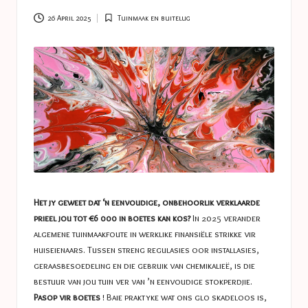
a
s
26 April 2025
Tuinmaak en buitelug
Posted
in
t
u
c
e
s
Het jy geweet dat ‘n eenvoudige, onbehoorlik verklaarde
prieel jou tot €6 000 in boetes kan kos?
In 2025 verander
algemene tuinmaakfoute in werklike finansiële strikke vir
huiseienaars. Tussen streng regulasies oor installasies,
geraasbesoedeling en die gebruik van chemikalieë, is die
bestuur van jou tuin ver van ’n eenvoudige stokperdjie.
Pasop vir boetes
! Baie praktyke wat ons glo skadeloos is,