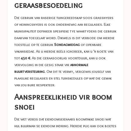
geraasbesoedeling
Die gebruik van raserige tuingereedskap soos grassnyers
of heiningsnyers is ook onderhewig aan regulasies. Elke
munisipaliteit definieer spesifieke tye waartydens die gebruik
daarvan toegelaat word. Dikwels is dit verbode om hierdie
toestelle op te gebruik
Sondagmiddag
of openbare
vakansiedae. As u hierdie reëls ignoreer, kan u ‘n boete van
tot
450 €
. As die geraasoorlas voortduur, kan u ook
vervolging in die gesig staar vir
abnormale
buurtversteuring
. Om dit te vermy, vergewis jouself van
plaaslike regulasies en stel tuinskedules op wat die gemak
van jou bure respekteer.
Aanspreeklikheid vir boom
snoei
Die wet vereis dat eiendomseienaars boomtakke snoei wat
hul buurman se eiendom indring. Hierdie plig kan ook boetes