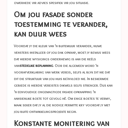
owerhede vir advies spesifiek vir jou situasie.
Om jou fasade sonder
toestemming te verander,
kan duur wees
Voordat jy die kleur van ‘n buitemuur verander, nuwe
vensters installeer of jou dak opknap, moet jy bewus wees
dat hierdie wysigings onderhewig is aan die reëls
van
stedelike beplanning
. Oor die algemeen word ‘n
voorafverklaring van werk vereis, selfs al blyk dit nie dat
dit die struktuur van jou huis beïnvloed nie. In beskermde
gebiede is hierdie vereistes dikwels selfs strenger. Dus kan
‘n eenvoudige ongemagtigde fasade-opknapping ‘n
aansienlike boete tot gevolg hê. Om enige boetes te vermy,
maak seker dat jy al die nodige permitte kry voordat jy met
jou buite-ontwikkelingsprojekte begin.
Konstante monitering van