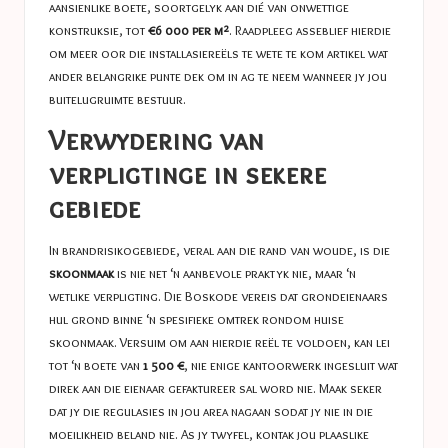
aansienlike boete, soortgelyk aan dié van onwettige
konstruksie, tot
€6 000 per m²
. Raadpleeg asseblief hierdie
om meer oor die installasiereëls te wete te kom
artikel
wat
ander belangrike punte dek om in ag te neem wanneer jy jou
buitelugruimte bestuur.
Verwydering van
verpligtinge in sekere
gebiede
In brandrisikogebiede, veral aan die rand van woude, is die
skoonmaak
is nie net ‘n aanbevole praktyk nie, maar ‘n
wetlike verpligting. Die Boskode vereis dat grondeienaars
hul grond binne ‘n spesifieke omtrek rondom huise
skoonmaak. Versuim om aan hierdie reël te voldoen, kan lei
tot ‘n boete van
1 500 €
, nie enige kantoorwerk ingesluit wat
direk aan die eienaar gefaktureer sal word nie. Maak seker
dat jy die regulasies in jou area nagaan sodat jy nie in die
moeilikheid beland nie. As jy twyfel, kontak jou plaaslike