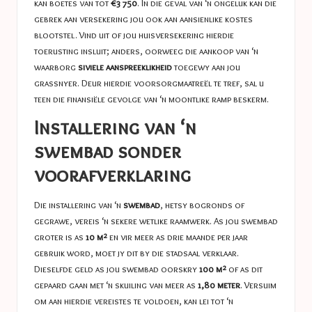
kan boetes van tot
€3 750
. In die geval van ‘n ongeluk kan die
gebrek aan versekering jou ook aan aansienlike kostes
blootstel. Vind uit of jou huisversekering hierdie
toerusting insluit; anders, oorweeg die aankoop van ‘n
waarborg
siviele aanspreeklikheid
toegewy aan jou
grassnyer. Deur hierdie voorsorgmaatreël te tref, sal u
teen die finansiële gevolge van ‘n moontlike ramp beskerm.
Installering van ‘n
swembad sonder
voorafverklaring
Die installering van ‘n
swembad
, hetsy bogronds of
gegrawe, vereis ‘n sekere wetlike raamwerk. As jou swembad
groter is as
10 m²
en vir meer as drie maande per jaar
gebruik word, moet jy dit by die stadsaal verklaar.
Dieselfde geld as jou swembad oorskry
100 m²
of as dit
gepaard gaan met ‘n skuiling van meer as
1,80 meter
. Versuim
om aan hierdie vereistes te voldoen, kan lei tot ‘n