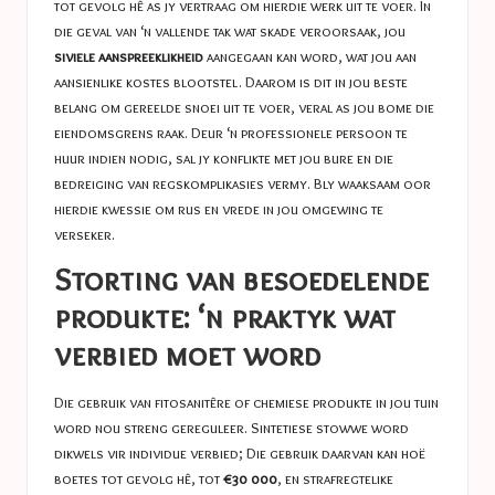
tot gevolg hê as jy vertraag om hierdie werk uit te voer. In
die geval van ‘n vallende tak wat skade veroorsaak, jou
siviele aanspreeklikheid
aangegaan kan word, wat jou aan
aansienlike kostes blootstel. Daarom is dit in jou beste
belang om gereelde snoei uit te voer, veral as jou bome die
eiendomsgrens raak. Deur ‘n professionele persoon te
huur indien nodig, sal jy konflikte met jou bure en die
bedreiging van regskomplikasies vermy. Bly waaksaam oor
hierdie kwessie om rus en vrede in jou omgewing te
verseker.
Storting van besoedelende
produkte: ‘n praktyk wat
verbied moet word
Die gebruik van fitosanitêre of chemiese produkte in jou tuin
word nou streng gereguleer. Sintetiese stowwe word
dikwels vir individue verbied; Die gebruik daarvan kan hoë
boetes tot gevolg hê, tot
€30 000
, en strafregtelike