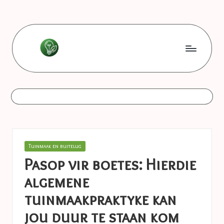
Skip
to
content
L
Les
bonnes
e
astuces
s
b
o
Posted
Tuinmaak en buitelug
n
in
Pasop vir boetes: Hierdie
n
algemene
e
tuinmaakpraktyke kan
s
jou duur te staan ​​kom