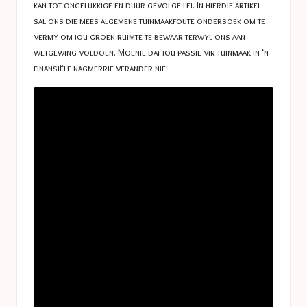
kan tot ongelukkige en duur gevolge lei. In hierdie artikel
sal ons die mees algemene tuinmaakfoute ondersoek om te
vermy om jou groen ruimte te bewaar terwyl ons aan
wetgewing voldoen. Moenie dat jou passie vir tuinmaak in ‘n
finansiële nagmerrie verander nie!