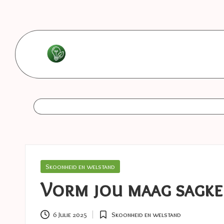
Skip
to
content
L
Les
bonnes
e
astuces
s
b
o
Posted
Skoonheid en welstand
in
n
Vorm jou maag sagken
n
6 Julie 2025
Skoonheid en welstand
Posted