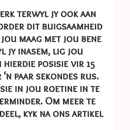
terk terwyl jy ook aan
order dit buigsaamheid
p jou maag met jou bene
 jy inasem, lig jou
hierdie posisie vir 15
r ‘n paar sekondes rus.
ie in jou roetine in te
verminder. Om meer te
el, kyk na ons artikel