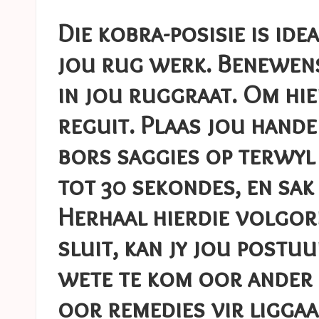
Die kobra-posisie is ide
jou rug werk. Benewens
in jou ruggraat. Om hie
reguit. Plaas jou hande
bors saggies op terwyl 
tot 30 sekondes, en sak 
Herhaal hierdie volgorde
sluit, kan jy jou post
wete te kom oor ander 
oor remedies vir ligga