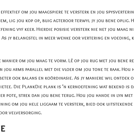
l effektief om jou maagspiere te versterk en jou spysverterin
em, lig jou kop op, buig agteroor terwyl jy jou bene oplig. H
fening vyf keer. Hierdie posisie versterk nie net jou maag ni
As jy belangstel in meer wenke oor vertering en voeding, k
e manier om jou maag te vorm. Lê op jou rug met jou bene reg
an jou arms parallel met die vloer om jou tone te raak. Hou h
rbeter ook balans en koördinasie. As jy maniere wil ontdek 
ietee.
Die Plank
Die plank is ‘n kernoefening wat bekend is d
ier pote, strek dan jou bene terug. Hou jou hande in lyn met
efening om jou hele liggaam te versterk, bied ook uitstekend
 oor velversorging.
ie