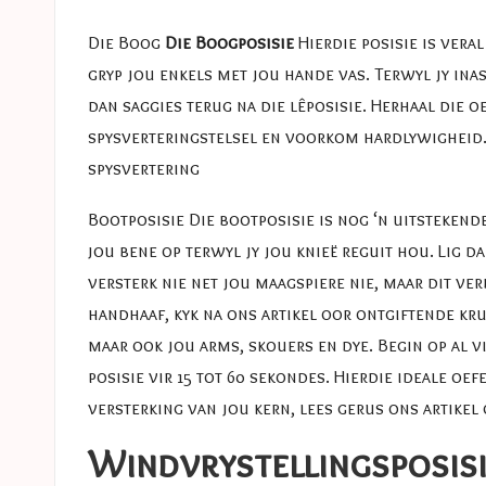
Die Boog
Die Boogposisie
Hierdie posisie is vera
gryp jou enkels met jou hande vas. Terwyl jy inas
dan saggies terug na die lêposisie. Herhaal die oe
spysverteringstelsel en voorkom hardlywigheid. 
spysvertering
Bootposisie
Die bootposisie is nog ‘n uitstekend
jou bene op terwyl jy jou knieë reguit hou. Lig d
versterk nie net jou maagspiere nie, maar dit ve
handhaaf, kyk na ons artikel oor ontgiftende kru
maar ook jou arms, skouers en dye. Begin op al v
posisie vir 15 tot 60 sekondes. Hierdie ideale o
versterking van jou kern, lees gerus ons artikel
Windvrystellingsposis