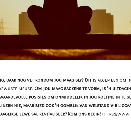
ng, daar nog vet rondom jou maag bly?
Dit is algemeen om ‘
sbewuste mense.
Om jou maag sagkens te vorm, is ‘n uitdagin
5 waardevolle posisies om onmiddellik in jou roetine in te s
u kern nie, maar bied ook ‘n oomblik van welstand vir ligg
aaglikse lewe sal revitaliseer? Kom ons begin!
https://www