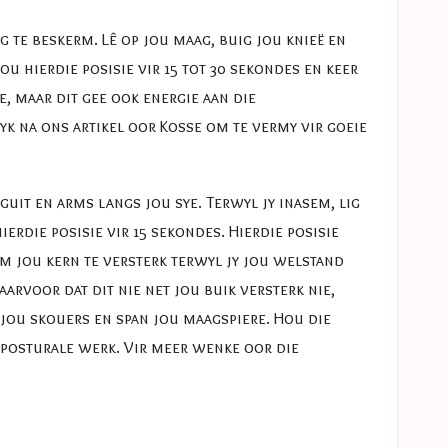
g te beskerm. Lê op jou maag, buig jou knieë en
ou hierdie posisie vir 15 tot 30 sekondes en keer
e, maar dit gee ook energie aan die
yk na ons artikel oor
Kosse om te vermy vir goeie
uit en arms langs jou sye. Terwyl jy inasem, lig
ierdie posisie vir 15 sekondes. Hierdie posisie
om jou kern te versterk terwyl jy jou welstand
aarvoor dat dit nie net jou buik versterk nie,
 jou skouers en span jou maagspiere. Hou die
e posturale werk. Vir meer wenke oor die