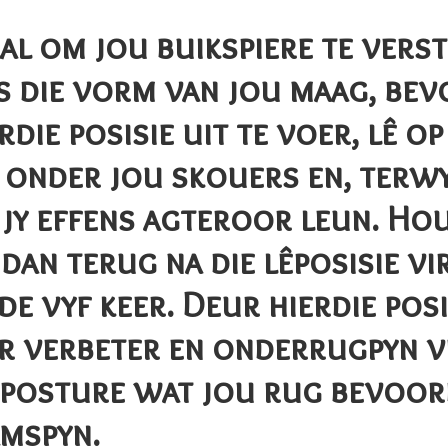
aal om jou buikspiere te vers
 die vorm van jou maag, bev
rdie posisie uit te voer, lê o
 onder jou skouers en, terwyl
jy effens agteroor leun. Hou 
dan terug na die lêposisie vi
 vyf keer. Deur hierdie posis
uur verbeter en onderrugpyn 
posture wat jou rug bevoorde
amspyn.