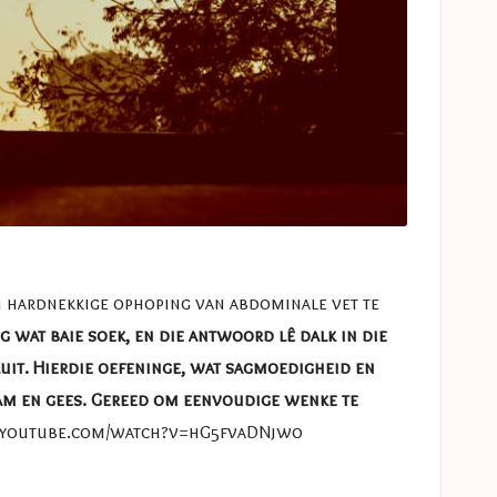
n hardnekkige ophoping van abdominale vet te
g wat baie soek, en die antwoord lê dalk in die
luit. Hierdie oefeninge, wat sagmoedigheid en
aam en gees. Gereed om eenvoudige wenke te
.youtube.com/watch?v=hG5fvaDNjwo