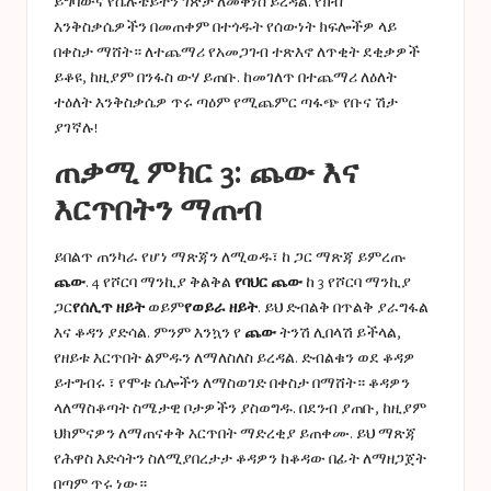
ይግባውና የሴሉቴይትን ገጽታ ለመቀነስ ይረዳል. የክብ
እንቅስቃሴዎችን በመጠቀም በተጎዱት የሰውነት ክፍሎችዎ ላይ
በቀስታ ማሸት። ለተጨማሪ የአመጋገብ ተጽእኖ ለጥቂት ደቂቃዎች
ይቆዩ, ከዚያም በንፋስ ውሃ ይጠቡ. ከመገለጥ በተጨማሪ ለዕለት
ተዕለት እንቅስቃሴዎ ጥሩ ጣዕም የሚጨምር ጣፋጭ የቡና ሽታ
ያገኛሉ!
ጠቃሚ ምክር 3: ጨው እና
እርጥበትን ማጠብ
ይበልጥ ጠንካራ የሆነ ማጽጃን ለሚወዱ፣ ከ ጋር ማጽጃ ይምረጡ
ጨው
. 4 የሾርባ ማንኪያ ቅልቅል
የባህር ጨው
ከ 3 የሾርባ ማንኪያ
ጋር
የሰሊጥ ዘይት
ወይም
የወይራ ዘይት
. ይህ ድብልቅ በጥልቅ ያራግፋል
እና ቆዳን ያድሳል. ምንም እንኳን የ
ጨው
ትንሽ ሊበላሽ ይችላል,
የዘይቱ እርጥበት ልምዱን ለማለስለስ ይረዳል. ድብልቁን ወደ ቆዳዎ
ይተግብሩ ፣ የሞቱ ሴሎችን ለማስወገድ በቀስታ በማሸት። ቆዳዎን
ላለማስቆጣት ስሜታዊ ቦታዎችን ያስወግዱ. በደንብ ያጠቡ, ከዚያም
ህክምናዎን ለማጠናቀቅ እርጥበት ማድረቂያ ይጠቀሙ. ይህ ማጽጃ
የሕዋስ እድሳትን ስለሚያበረታታ ቆዳዎን ከቆዳው በፊት ለማዘጋጀት
በጣም ጥሩ ነው።