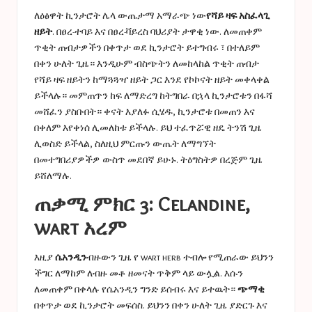
ለዕፅዋት ኪንታሮት ሌላ ውጤታማ አማራጭ ነው
የሻይ ዛፍ አስፈላጊ
ዘይት
. በፀረ-ተባይ እና በፀረ-ቫይረስ ባህሪያት ታዋቂ ነው. ለመጠቀም
ጥቂት ጠብታዎችን በቀጥታ ወደ ኪንታሮት ይተግብሩ ፣ በተለይም
በቀን ሁለት ጊዜ። እንዲሁም ብስጭትን ለመከላከል ጥቂት ጠብታ
የሻይ ዛፍ ዘይትን ከማጓጓዣ ዘይት ጋር እንደ የኮኮናት ዘይት መቀላቀል
ይችላሉ። መምጠጥን ከፍ ለማድረግ ከትግበራ በኋላ ኪንታሮቱን በፋሻ
መሸፈን ያስቡበት። ቀናት እያለፉ ሲሄዱ, ኪንታሮቱ በመጠን እና
በቀለም እየቀነሰ ሊመለከቱ ይችላሉ. ይህ ተፈጥሯዊ ዘዴ ትንሽ ጊዜ
ሊወስድ ይችላል, ስለዚህ ምርጡን ውጤት ለማግኘት
በመተግበሪያዎችዎ ውስጥ መደበኛ ይሁኑ. ትዕግስትዎ በረጅም ጊዜ
ይሸለማሉ.
ጠቃሚ ምክር 3: Celandine,
wart አረም
እዚያ
ሴአንዲን
ብዙውን ጊዜ የ wart herb ተብሎ የሚጠራው ይህንን
ችግር ለማከም ለብዙ መቶ ዘመናት ጥቅም ላይ ውሏል. እሱን
ለመጠቀም በቀላሉ የሴአንዲን ግንድ ይሰብሩ እና ይተዉት።
ጭማቂ
በቀጥታ ወደ ኪንታሮት መፍሰስ. ይህንን በቀን ሁለት ጊዜ ያድርጉ እና