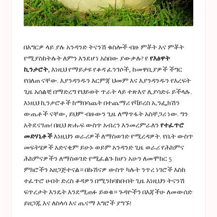
በእግርዎ ላይ ያሉ አንዳንድ ትናንሽ ቁስሎች ብዙ ምቾት እና ምቾት
የሚያስከትሉት ለምን እንደሆነ አስበው ያውቃሉ? የ
የእፅዋት
ኪንታሮት
, እነዚህ የማይታዩ የቆዳ ፈንገሶች, ከመዋቢያዎች ችግር
የበለጠ ናቸው. እያንዳንዱን እርምጃ ህመም እና እያንዳንዱን የእረፍት
ጊዜ አሰልቺ በማድረግ የህይወት ጥራት ላይ ተጽእኖ ሊያሳድሩ ይችላሉ.
እነዚህ ኪንታሮቶች ከማበሳጨት በተጨማሪ የቫይረስ ኢንፌክሽን
ውጤቶች ናቸው, ይህም ብዙውን ጊዜ ለማጥፋት አስቸጋሪ ነው. ግን
አትደናገጡ! በዚህ ጽሑፍ ውስጥ አብረን እንመረምራለን
የተፈጥሮ
መድሃኒቶች
እነዚህን ወራሪዎች ለማስወገድ የሚረዳዎት. የቤት ውስጥ
መፍትሄዎች አድናቂም ይሁኑ ወይም አንዳንድ ጊዜ ወራሪ የሕክምና
ሕክምናዎችን ለማስወገድ የሚፈልጉ ከሆነ አሁን ለመሞከር 5
ምክሮችን አዘጋጅተናል። በኩሽናዎ ውስጥ ካሉት ንጥረ ነገሮች እስከ
ተፈጥሮ ሀብት ድረስ ቆዳዎን በሚንከባከቡበት ጊዜ እነዚህን ትናንሽ
ፍጥረታት እንዴት እንደሚጠፉ ይወቁ። ጉዳዮችን በእጃችሁ ለመውሰድ
ይዘጋጁ እና ለስላሳ እና ጤናማ እግሮች ያግኙ!