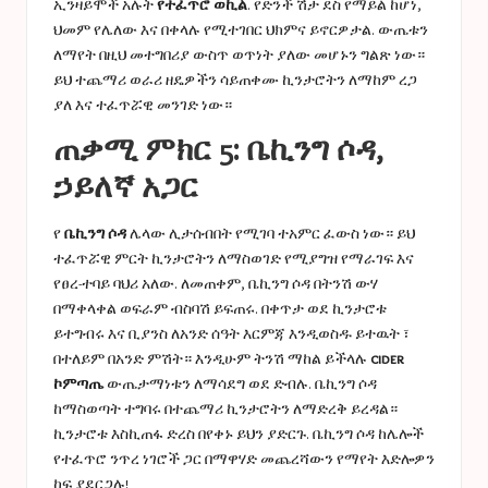
ኢንዛይሞች አሉት
የተፈጥሮ ወኪል
. የድንች ሽታ ደስ የማይል ከሆነ,
ህመም የሌለው እና በቀላሉ የሚተገበር ህክምና ይኖርዎታል. ውጤቱን
ለማየት በዚህ መተግበሪያ ውስጥ ወጥነት ያለው መሆኑን ግልጽ ነው።
ይህ ተጨማሪ ወራሪ ዘዴዎችን ሳይጠቀሙ ኪንታሮትን ለማከም ረጋ
ያለ እና ተፈጥሯዊ መንገድ ነው።
ጠቃሚ ምክር 5: ቤኪንግ ሶዳ,
ኃይለኛ አጋር
የ
ቤኪንግ ሶዳ
ሌላው ሊታሰብበት የሚገባ ተአምር ፈውስ ነው። ይህ
ተፈጥሯዊ ምርት ኪንታሮትን ለማስወገድ የሚያግዝ የማራገፍ እና
የፀረ-ተባይ ባህሪ አለው. ለመጠቀም, ቤኪንግ ሶዳ በትንሽ ውሃ
በማቀላቀል ወፍራም ብስባሽ ይፍጠሩ. በቀጥታ ወደ ኪንታሮቱ
ይተግብሩ እና ቢያንስ ለአንድ ሰዓት እርምጃ እንዲወስዱ ይተዉት ፣
በተለይም በአንድ ምሽት። እንዲሁም ትንሽ ማከል ይችላሉ
cider
ኮምጣጤ
ውጤታማነቱን ለማሳደግ ወደ ድብሉ. ቤኪንግ ሶዳ
ከማስወጣት ተግባሩ በተጨማሪ ኪንታሮትን ለማድረቅ ይረዳል።
ኪንታሮቱ እስኪጠፋ ድረስ በየቀኑ ይህን ያድርጉ. ቤኪንግ ሶዳ ከሌሎች
የተፈጥሮ ንጥረ ነገሮች ጋር በማዋሃድ መጨረሻውን የማየት እድሎዎን
ከፍ ያደርጋሉ!