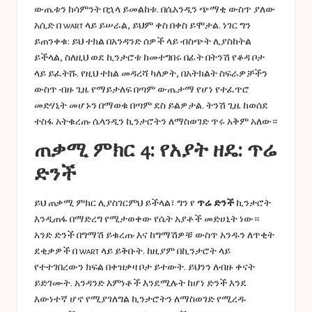
ውጤቱን ከሳምንት በኋላ ይመልከቱ. በሴአንዲን ጭማቂ ውስጥ ያለው
አሲድ በ wart ላይ ይሠራል, ይህም ቀስ በቀስ ይሞታል. ነገር ግን
ይጠንቀቁ: ይህ ተክል በአንዳንድ ሰዎች ላይ ብስጭት ሊያስከትል
ይችላል, ስለዚህ ወደ ኪንታሮቱ ከመተግበሩ በፊት በትንሽ የቆዳ ቦታ
ላይ ይፈትሹ. የዚህ ተክል መዳረሻ ካለዎት, በአትክልት ስፍራዎቻችን
ውስጥ ብዙ ጊዜ የማይታለፍ በጣም ውጤታማ የሆነ የተፈጥሮ
መድሃኒት መሆኑን በማወቁ በጣም ደስ ይልዎታል. ትንሽ ጊዜ ከወሰደ
ተስፋ አትቁረጡ ሴላንዲን ኪንታሮትን ለማስወገድ ጥሩ አቅም አለው።
ጠቃሚ ምክር 4: የአያት ዘዴ: ጥሬ
ድንች
ይህ ጠቃሚ ምክር ሊያስገርምህ ይችላል፣ ግን የ
ጥሬ ድንች
ኪንታሮት
እንዲጠፋ በማድረግ የሚታወቀው የሴት አያቶች መድሀኒት ነው።
አንድ ድንች በግማሽ ይቁረጡ እና ከግማሽዎቹ ውስጥ አንዱን ለጥቂት
ደቂቃዎች በ wart ላይ ይቅቡት. ከዚያም በኪንታሮት ላይ
የተተገበረውን ክፍል በቀዝቃዛ ቦታ ይተውት. ይህንን ለብዙ ቀናት
ይድገሙት. አንዳንድ እምነቶች እንደሚሉት ከሆነ ድንች እንደ
እውነተኛ ሆኖ የሚያገለግል ኪንታሮትን ለማስወገድ የሚረዱ