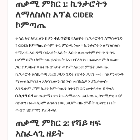
ጠቃሚ ምክር 1: ኪንታሮትን
ለማለስለስ አፕል cider
ኮምጣጤ
ቀላል እና እየፈለጉ ከሆነ
ተፈጥሯዊ
የእፅዋት ኪንታሮትን ለማስወገድ
፣
cider ኮምጣጤ
በጣም ጥሩ ምርጫ ነው። ኪንታሮትን ለማለስለስ
የሚረዱ አሲዳማ ባህሪያት አሉት. እሱን ለመጠቀም የጥጥ ንጣፍ
በፖም ሳምባ ኮምጣጤ ይንከሩት እና በፕላስተር በመጠቀም ከ wart
ጋር ያያይዙት። ለብዙ ሰዓታት ወይም ለአንድ ምሽት ይውጡ.
ኪንታሮቱ እስኪወጣ ድረስ ይህን ሂደት በየቀኑ ይድገሙት. ከእያንዳንዱ
ማመልከቻ በኋላ አካባቢውን በደንብ መበከልዎን ያስታውሱ.
እንዲሁም ፖም ኬሪን ኮምጣጤን ከትንሽ ጋር መቀላቀል ይችላሉ
ቤኪንግ ሶዳ
ውጤታማነቱን ከፍ ለማድረግ. ይህ ዘዴ ኢኮኖሚያዊ ብቻ
ሳይሆን በቆዳ ላይም ለስላሳ ነው, ይህም ብዙ ምቾት ሳይኖር በቤት
ውስጥ ህክምናን ይፈቅዳል.
ጠቃሚ ምክር 2: የሻይ ዛፍ
አስፈላጊ ዘይት