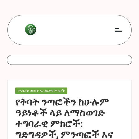
Skip
to
content
L
Les
bonnes
e
astuces
s
b
o
Posted
ተግባራዊ ህይወት እና ዕለታዊ ምክሮች
n
in
የቅባት ንጣፎችን ከሁሉም
n
ዓይነቶች ላይ ለማስወገድ
e
ተግባራዊ ምክሮች:
s
ግድግዳዎች, ምንጣፎች እና