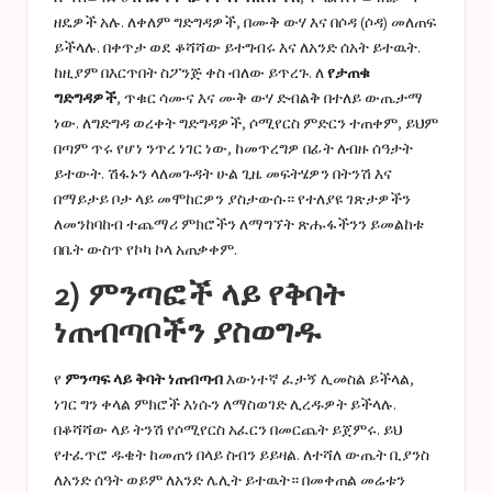
ዘዴዎች አሉ. ለቀለም ግድግዳዎች, በሙቅ ውሃ እና በሶዳ (ሶዳ) መለጠፍ
ይችላሉ. በቀጥታ ወደ ቆሻሻው ይተግብሩ እና ለአንድ ሰአት ይተዉት.
ከዚያም በእርጥበት ስፖንጅ ቀስ ብለው ይጥረጉ. ለ
የታጠቁ
ግድግዳዎች
, ጥቁር ሳሙና እና ሙቅ ውሃ ድብልቅ በተለይ ውጤታማ
ነው. ለግድግዳ ወረቀት ግድግዳዎች, ሶሚየርስ ምድርን ተጠቀም, ይህም
በጣም ጥሩ የሆነ ንጥረ ነገር ነው, ከመጥረግዎ በፊት ለብዙ ሰዓታት
ይተውት. ሽፋኑን ላለመጉዳት ሁል ጊዜ መፍትሄዎን በትንሽ እና
በማይታይ ቦታ ላይ መሞከርዎን ያስታውሱ። የተለያዩ ገጽታዎችን
ለመንከባከብ ተጨማሪ ምክሮችን ለማግኘት ጽሑፋችንን ይመልከቱ
በቤት ውስጥ የኮካ ኮላ አጠቃቀም
.
2) ምንጣፎች ላይ የቅባት
ነጠብጣቦችን ያስወግዱ
የ
ምንጣፍ ላይ ቅባት ነጠብጣብ
እውነተኛ ፈታኝ ሊመስል ይችላል,
ነገር ግን ቀላል ምክሮች እነሱን ለማስወገድ ሊረዱዎት ይችላሉ.
በቆሻሻው ላይ ትንሽ የሶሚየርስ አፈርን በመርጨት ይጀምሩ. ይህ
የተፈጥሮ ዱቄት ከመጠን በላይ ስብን ይይዛል. ለተሻለ ውጤት ቢያንስ
ለአንድ ሰዓት ወይም ለአንድ ሌሊት ይተዉት። በመቀጠል መሬቱን