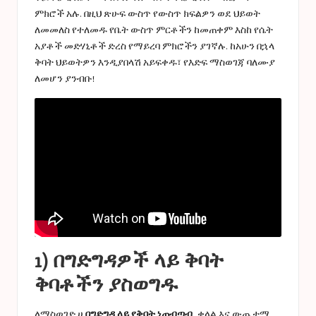
ምክሮች አሉ. በዚህ ጽሁፍ ውስጥ የውስጥ ክፍልዎን ወደ ህይወት
ለመመለስ የተለመዱ የቤት ውስጥ ምርቶችን ከመጠቀም እስከ የሴት
አያቶች መድሃኒቶች ድረስ የማይረባ ምክሮችን ያገኛሉ. ከአሁን በኋላ
ቅባት ህይወትዎን እንዲያበላሽ አይፍቀዱ፣ የእድፍ ማስወገጃ ባለሙያ
ለመሆን ያንብቡ!
1) በግድግዳዎች ላይ ቅባት
ቅባቶችን ያስወግዱ
ለማስወገድ ሀ
በግድግዳ ላይ የቅባት ነጠብጣብ
, ቀላል እና ውጤታማ