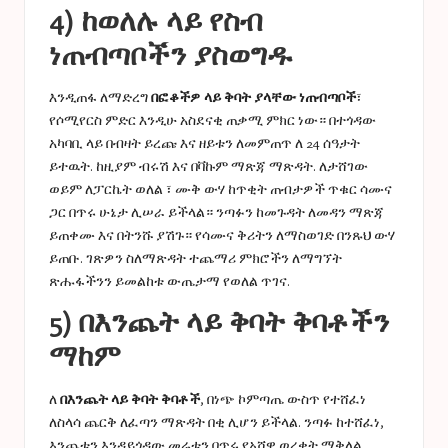
4) ከወለሉ ላይ የስብ
ነጠብጣቦችን ያስወግዱ
እንዲጠፋ ለማድረግ
በፎቆችዎ ላይ ቅባት ያላቸው ነጠብጣቦች
፣
የሶሚየርስ ምድር እንዲሁ አስደናቂ ጠቃሚ ምክር ነው። በተጎዳው
አካባቢ ላይ በብዛት ይረጩ እና ዘይቱን ለመምጠጥ ለ 24 ሰዓታት
ይተዉት. ከዚያም ብሩሽ እና በቫኩም ማጽጃ ማጽዳት. ለታሸገው
ወይም ለፓርኬት ወለል ፣ ሙቅ ውሃ ከጥቂት ጠብታዎች ጥቁር ሳሙና
ጋር በጥሩ ሁኔታ ሊሠራ ይችላል። ንጣፉን ከመጉዳት ለመዳን ማጽጃ
ይጠቀሙ እና በትንሹ ያሽጉ። የሳሙና ቅሪትን ለማስወገድ በንጹህ ውሃ
ይጠቡ. ገጽዎን ስለማጽዳት ተጨማሪ ምክሮችን ለማግኘት
ጽሑፋችንን ይመልከቱ
ውጤታማ የወለል ጥገና
.
5) በእንጨት ላይ ቅባት ቅባቶችን
ማከም
ለ
በእንጨት ላይ ቅባት ቅባቶች
, በነጭ ኮምጣጤ ውስጥ የተሸፈነ
ለስላሳ ጨርቅ ለፈጣን ማጽዳት በቂ ሊሆን ይችላል. ንጣፉ ከተሸፈነ,
እንጨቱን እንዳይጎዳው መሬቱን በጥሩ የአሸዋ ወረቀት ማቅለል