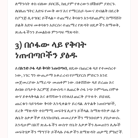
ለማንሳት ቀስ ብለው ይቦርሹ, ከዚያም የቀረውን በቫክዩም ያድርጉ.
ለበለጠ ግትር እድፍ የሙቅ ውሃ እና የማርሴይ ሳሙና ድብልቅ በደረቅ
ስፖንጅ ሊተገበር ይችላል። ተጨማሪ ቅባቱን እንዳይጨምር ከማሻሸት
ይልቅ እድፍ መቀባቱን አይርሱ! ተጨማሪ የጽዳት ዘዴዎችን ለማወቅ,
ጽሑፋችንን ይመልከቱ
ምንጣፍ ማጽዳት
.
3) በሶፋው ላይ የቅባት
ነጠብጣቦችን ያፅዱ
ለ
በአንድ ሶፋ ላይ ቅባት ነጠብጣብ
, ዘዴው በጨርቁ ላይ የተመሰረተ
ነው, ነገር ግን ውጤታማ አቀራረብ የሶሚየርስ ምድርን እንደ
መጀመሪያው አማራጭ መጠቀም ነው. በቆሸሸው ላይ ይረጩ እና
ለብዙ ሰዓታት እርምጃ ይውሰዱ። ለጨርቅ ሶፋ ነጭ ኮምጣጤ በሞቀ
ውሃ ይቀላቅላል እና ቆሻሻውን በንጹህ ጨርቅ ያጥፉት. ይህ ዘዴ
ጨርቁን ሳይጎዳው ቅባት እንዲቀልጥ ይረዳል. ለጥልቅ ነጠብጣቦች,
ደረቅ ማጽዳት ተስማሚ መፍትሄ ሊሆን ይችላል. ከማጽዳትዎ በፊት
ለቤት ዕቃዎችዎ የእንክብካቤ መመሪያዎችን ማንበብዎን ያስታውሱ.
እንዲሁም በእኛ ጽሑፋችን ውስጥ የቤት እቃዎችን ለመጠገን ሌሎች
መፍትሄዎችን ማግኘት ይችላሉ
ሶፋዎችን ለማጽዳት ጠቃሚ ምክሮች
.