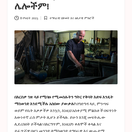
a
ሌሎችም!
s
t
8 የካቲት 2025
ተግባራዊ ህይወት እና ዕለታዊ ምክሮች
Posted
in
u
c
e
s
በእርስዎ ገጽ ላይ የሚባዙ የሚመስሉትን ግትር የቅባት እድፍ እንዴት
ማስወገድ እንደሚችሉ አስበው ያውቃሉ?
በግድግዳ ላይ, ምንጣፍ
ወይም የቤት እቃዎችዎ እንኳን, እነዚህ አስቀያሚ ምልክቶች በፍጥነት
እውነተኛ ራስ ምታት ሊሆኑ ይችላሉ. ይሁን እንጂ መፍትሔው
ሊደረስበት ይችላል! በእርግጥም, እነዚህን ቀለሞች ቀላል እና
ተፈጥሯዊ በሆነ መንገድ ለማስወገድ ተግባራዊ እና ውጤታማ