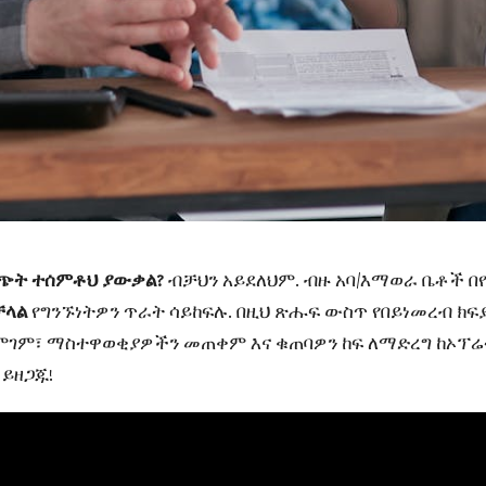
ብስጭት ተሰምቶህ ያውቃል?
ብቻህን አይደለህም. ብዙ አባ/እማወራ ቤቶች 
ቻላል
የግንኙነትዎን ጥራት ሳይከፍሉ. በዚህ ጽሑፍ ውስጥ የበይነመረብ ክፍያ
ምገም፣ ማስተዋወቂያዎችን መጠቀም እና ቁጠባዎን ከፍ ለማድረግ ከኦፕ
ይዘጋጁ!