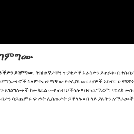
 ይገምግሙ
ጎቶችዎን ይገምግሙ
. ትክክለኛዎቹን ጥያቄዎች እራስዎን ይጠይቁ፡ ቤተሰብዎ
 እና ኮምፒውተሮች ስለምትጠቀማቸው የተለያዩ መሳሪያዎች አስብ። ሀ
የፍጥ
ለጉ አገልግሎቶች ከመክፈል መቆጠብ ይችላሉ። በተጨማሪም፣ የስልክ መስ
ሳብዎን ሳይጨምሩ ፍጥነት ሊሰጡዎት ይችላሉ። በ ላይ ያሉትን አማራጮች