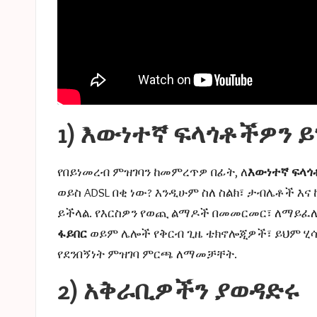
1) እውነተኛ ፍላጎቶችዎን
የበይነመረብ ምዝገባን ከመምረጥዎ በፊት, ለ
እውነተኛ ፍላ
ወይስ ADSL በቂ ነው? እንዲሁም ስለ ስልክ፣ ታብሌቶች
ይችላል. የእርስዎን የወጪ ልማዶች በመመርመር፣ ለማይፈ
ፋይበር
ወይም ሌሎች የቅርብ ጊዜ ቴክኖሎጂዎች፣ ይህም ሂ
የደንበኝነት ምዝገባ ምርጫ ለማመቻቸት.
2) አቅራቢዎችን ያወዳድሩ