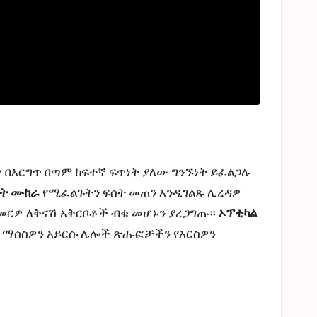
 በእርግጥ በጣም ከፍተኛ ፍጥነት ያለው ግንኙነት ይፈልጋሉ
ነት ሙከራ
የሚፈልጉትን ፍሰት መጠን እንዲገልጹ ሊረዳዎ
መርዎ ለቅናሽ አቅርቦቶች ብቁ መሆኑን ያረጋግጡ።
ኦፕቲካል
 ማሰስዎን አይርሱ
ሌሎች ጽሑፎቻችን
የእርስዎን