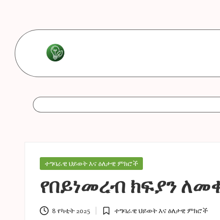
Skip
to
content
L
Les
bonnes
e
astuces
s
b
o
Posted
ተግባራዊ ህይወት እና ዕለታዊ ምክሮች
in
n
የበይነመረብ ክፍያን ለመ
n
8 የካቲት 2025
ተግባራዊ ህይወት እና ዕለታዊ ምክሮች
Posted