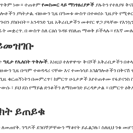
ዎ ጥቅም ነው። ተጠቀም
የመስመር ላይ ማነፃፀሪያዎች
ያሉትን የተለያዩ ቅናሾ
ሎቶችን ያካትታል. ብዙውን ጊዜ በዓመቱ ውስጥ በተወሰኑ ጊዜያት የሚቀርቡ
ብን ያስቡበት። አንዳንድ ጊዜ አቅራቢዎችን መቀየር ዋጋ ያላቸው የእን
ፊት መቋረጥ. በ ውስጥ ስለ ርዕሰ ጉዳዩ የበለጠ ማወቅ ይችላሉ።
የእኛ ሙ
 ይመዝገቡ
ት
ግዴታ የሌለበት ጥቅሎች
. እነዚህ ተለዋዋጭ ቅናሾች አቅራቢዎችን በቀ
ዙውን ጊዜ በጣም ተወዳዳሪ ናቸው እና ተመሳሳይ አገልግሎቶችን በቅናሽ 
ጊዜ ቁርጠኝነትን በመምረጥ፣ ከምርጥ ሁኔታዎች እየተጠቀሙ የፋይናንስ
ውሱ ፣ ይህ ደስ የማይል ድንቆችን ለማስወገድ ይረዳዎታል ። በምርጥ ዕ
ልክት ይጠይቁ
 ለመጠየቅ. ንግዶች ደንበኞቻቸውን ማቆየት ይፈልጋሉ፣ ስለዚህ ንቁ መሆን