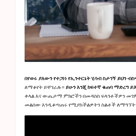
በየወሩ ያለውን የተጋነነ የኢንተርኔት ሂሳብ ስታገኝ ይህን 
ለማቆየት ይቸገራሉ።
ይሁን እንጂ ከፍተኛ ቁጠባ ማድረግ ይ
ቀላል እና ውጤታማ ምክሮችን በመዳሰስ ፍላጎቶችዎን መገ
መልሰው እንዲቆጣጠሩ የሚያስችልዎትን ስልቶች ለማግኘት 