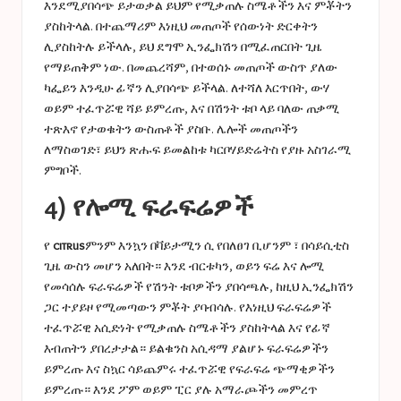
እንደሚያበሳጭ ይታወቃል ይህም የሚቃጠሉ ስሜቶችን እና ምቾትን
ያስከትላል. በተጨማሪም እነዚህ መጠጦች የሰውነት ድርቀትን
ሊያስከትሉ ይችላሉ, ይህ ደግሞ ኢንፌክሽን በሚፈጠርበት ጊዜ
የማይጠቅም ነው. በመጨረሻም, በተወሰኑ መጠጦች ውስጥ ያለው
ካፌይን እንዲሁ ፊኛን ሊያበሳጭ ይችላል. ለተሻለ እርጥበት, ውሃ
ወይም ተፈጥሯዊ ሻይ ይምረጡ, እና በሽንት ቱቦ ላይ ባለው ጠቃሚ
ተጽእኖ የታወቁትን ውስጠቶች ያስቡ. ሌሎች መጠጦችን
ለማስወገድ፣ ይህን ጽሑፍ ይመልከቱ
ካርቦሃይድሬትስ የያዙ አስገራሚ
ምግቦች
.
4) የሎሚ ፍራፍሬዎች
የ
citrus
ምንም እንኳን በቫይታሚን ሲ የበለፀገ ቢሆንም ፣ በሳይሲቲስ
ጊዜ ውስን መሆን አለበት። እንደ ብርቱካን, ወይን ፍሬ እና ሎሚ
የመሳሰሉ ፍራፍሬዎች የሽንት ቱቦዎችን ያበሳጫሉ, ከዚህ ኢንፌክሽን
ጋር ተያይዞ የሚመጣውን ምቾት ያባብሳሉ. የእነዚህ ፍራፍሬዎች
ተፈጥሯዊ አሲድነት የሚቃጠሉ ስሜቶችን ያስከትላል እና የፊኛ
እብጠትን ያበረታታል። ይልቁንስ አሲዳማ ያልሆኑ ፍራፍሬዎችን
ይምረጡ እና ስኳር ሳይጨምሩ ተፈጥሯዊ የፍራፍሬ ጭማቂዎችን
ይምረጡ። እንደ ፖም ወይም ፒር ያሉ አማራጮችን መምረጥ