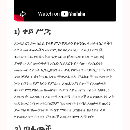
1) ቀይ ሥጋ;
እንዲደረግ ይመከራል
የቀይ ሥጋ ፍጆታን ይቀንሱ
, ቀዝቃዛ ስጋዎችን
እና ቅጠላ ቅጠሎችን ጨምሮ, በሳይሲስ በሽታ. እነዚህ ምግቦች
ብዙውን ጊዜ የሳቹሬትድ ፋቲ አሲድ (Saturated fatty acids)
ያላቸው እና ሰውነትዎን አሲድ ሊያደርጉ ይችላሉ። የአሲድነት
መጨመር ለሽንት ኢንፌክሽን ተጠያቂ የሆኑትን ተህዋሲያን ማባዛትን
ያመቻቻል. በሽንት ጊዜ እንደ ማቃጠል ያሉ ምልክቶች ካጋጠሙዎት
ነጭ ስጋን ወይም አሳን ይምረጡ. እነዚህ አማራጮች በአጠቃላይ
ብዙም የሚያበሳጩ ከመሆናቸውም በላይ ጤናማ የሽንት አካባቢን
ለመጠበቅ ይረዳሉ። በአነስተኛ አሲዳማ ፕሮቲኖች ላይ የበለጠ ትኩረት
ወደ አመጋገብ መቀየር በረጅም ጊዜ ውስጥ የተሻለ አጠቃላይ ጤናን
ያመጣል። በአመጋገብዎ ውስጥ ማካተት ያስቡበት
በእፅዋት ላይ
የተመሰረቱ የፕሮቲን ምንጮች
አመጋገብዎን ለማባዛት.
2) ጣፋጮች