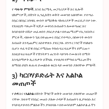
የ
ጣፋጭ ምግቦች
, እንደ ከረሜላ, መጋገሪያዎች እና ሌሎች
ህክምናዎች, በሽንት ኢንፌክሽን ወቅት መወገድ አለባቸው. የተጣራ
ስኳር በስኳር አካባቢ ውስጥ ለሚበቅሉ ባክቴሪያዎች መራቢያ ቦታ ነው.
የእነዚህን ጣፋጮች ፍጆታ መቀነስ እብጠትን ለመቆጣጠር እና
ከሳይቲስት በሽታ መፈወስን ያበረታታል። በተጨማሪም የኢንደስትሪ
ምርቶች, ብዙውን ጊዜ በተጨመሩ ስኳር የተጫኑ, በሰውነት ውስጥ
እብጠት እንዲጨምር አስተዋጽኦ ያደርጋሉ. በንጥረ ነገሮች የበለፀጉ
ሲሆኑ ተፈጥሯዊ ስኳር የሚሰጡ ትኩስ ፍራፍሬዎችን ይምረጡ።
እነዚህ ፍራፍሬዎች የሽንትዎን ጤንነት ሳይጎዱ የሙሉነት ስሜት
እንዲሰማዎት ሊረዱዎት ይችላሉ. የተለያዩ የምግብ አማራጮችን
ለማሰስ ይህን ጽሑፍ ይመልከቱ
ቁርስ ላይ መወገድ ያለባቸው ምግቦች
.
3) ካርቦሃይድሬት እና አልኮል
መጠጦች
የ
ሶዳ
እና የ
አልኮል
በሽንት ችግሮች ወቅት መወገድ ያለባቸው መጠጦች
ናቸው. ከፍተኛ የስኳር መጠን ያለው ሶዳዎች እብጠትን ሊያባብሱ እና
የሳይቲታይተስ ምልክቶችን ያባብሳሉ። በተመሳሳይም አልኮሆል ፊኛን