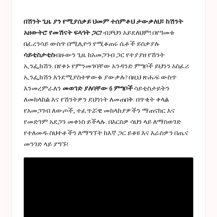
a
in
s
በሽንት ጊዜ ያን የሚያሰቃይ ህመም ተሰምቶህ ታውቃለህ፣ ከሽንት
t
አዘውትሮ የመሽናት ፍላጎት ጋር?
ብቻህን አይደለህም! በየዓመቱ
በፈረንሳይ ውስጥ በሚሊዮን የሚቆጠሩ ሴቶች ይሰቃያሉ
u
ሳይቲስታቲስ
ብዙውን ጊዜ ከአመጋገብ ጋር የተያያዘ የሽንት
c
ኢንፌክሽን. በየቀኑ የምንመገባቸው አንዳንድ ምግቦች ይህንን አስፈሪ
ኢንፌክሽን እንደሚያስተዋውቁ ያውቃሉ? በዚህ ጽሑፍ ውስጥ
e
እንመረምራለን
መወገድ ያለባቸው 6 ምግቦች
ሳይቲስታይትን
s
ለመከላከል እና የሽንትዎን ደህንነት ለመጠበቅ. በጥቂት ቀላል
የአመጋገብ ለውጦች, ተፈጥሯዊ መከላከያዎችን ማጠናከር እና
የመድገም አደጋን መቀነስ ይችላሉ. በእርስዎ ሳህን ላይ ለማስወገድ
የተለመዱ ስህተቶችን ለማግኘት ከእኛ ጋር ይቆዩ እና እራስዎን በጤና
መንገድ ላይ ያግኙ!