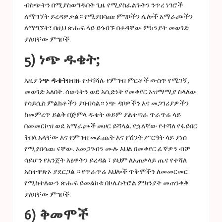
ብስጭትን በሚያስወግዱበት ጊዜ የሚያስፈልጉትን ንጥረ ነገሮች
ለማግኘት ይረዳዎታል። የሚያበሳጩ ምግቦችን ሌሎች አማራጮችን
ለማግኘት፣ በዚህ ጽሑፍ ላይ ይጎብኙ
በቆዳቸው ምክንያት መወገድ
ያለባቸው ምግቦች
.
5) ነጭ ዱቄት;
እዚያ
ነጭ ዱቄት
በብዙ የተሻሻሉ የምግብ ምርቶች ውስጥ የሚገኝ,
መወገድ አለበት. ሰውነትን ወደ አሲድነት የመቀየር አዝማሚያ ስላለው
የሳይሲስ ምልክቶችን ያባብሳል። ነጭ ዳቦዎችን እና መጋገሪያዎችን
ከመምረጥ ይልቅ በጅምላ ዱቄት ወይም ያልተጣራ ጥራጥሬ ላይ
በመመርኮዝ ወደ አማራጮች መዞር ይሻላል. የኋለኛው የተሻለ የፋይበር
ቅበላ አላቸው እና የምግብ መፈጨት እና የሽንት ሥርዓት ላይ ያነሰ
የሚያበሳጩ ናቸው. አመጋገብን ሙሉ እህል በመቀየር ፊኛዎን ብቻ
ሳይሆን የአንጀት እፅዋትን ይረዳል ፣ ይህም ለአጠቃላይ ጤና የተሻለ
አስተዋጽኦ ያደርጋል ። የጥራጥሬ እህሎች ጥቅሞችን ለመመርመር
የሚከተለውን ጽሑፍ ይመልከቱ
በኮሌስትሮል ምክንያት መጠንቀቅ
ያለባቸው ምግቦች
.
6) ቅመሞች