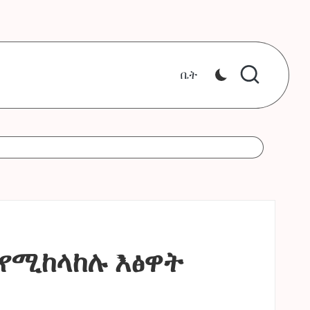
ቤት
 የሚከላከሉ እፅዋት