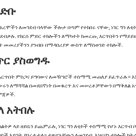
ገድቡ
 ያሉ አረሞችን ለመገደብ ባላቸው ችሎታ በጣም የተከበሩ ናቸው, ነገር ግን 
ደብቃሉ. የከርሰ ምድር ተክሎችን ለማካተት ከመረጡ, እርጥበትን የማይይ
ት መመሪያችንን ያንብቡ
በማዳበሪያዎ ውስጥ ለማስወገድ ተክሎች
.
ጥር ያስወግዱ
ና እርጥበት ምስጋና ይግባውና ለመዥገሮች ተስማሚ መጠለያ ይፈጥራሉ። እ
ውሩን ለማሻሻል በመደበኛነት በመቁረጥ እና መሠረቶቻቸውን በማቅለል አጥር
ርምጃዎች
.
ላ አትበሉ
በአትክልትዎ ላይ ዘይቤን ይጨምራሉ, ነገር ግን ለቲኮች ተስማሚ የሆኑ እርጥ
ተባዮች እድገት ያበረታታል። ተጽኖአቸውን ለመገደብ, እነዚህን ተክሎች ከት