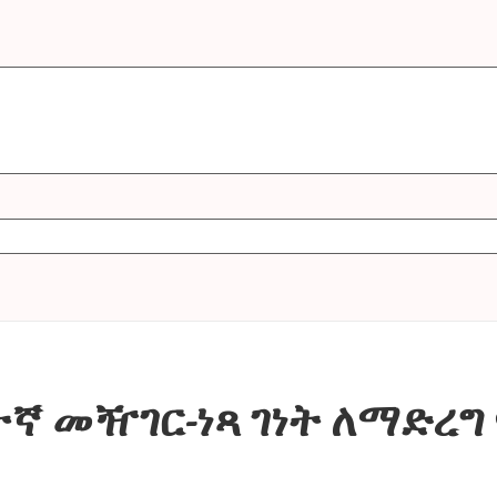
ተኛ መዥገር-ነጻ ገነት ለማድረግ