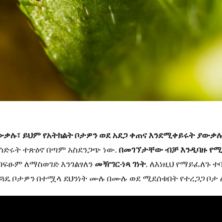
ቃሉ፣ ይህም የአትክልት ቦታዎን ወደ አደጋ ቀጠና እንደሚቀይሩት ያውቃሉ
ያሳድሩት ተጽዕኖ በጣም አስደንጋጭ ነው.
በመገኘታቸው ብቻ እንዲባዙ የሚ
 በፍፁም ለማስወገድ እንገልፃለን
መዥገር-ነጻ ገነት
. ለእነዚህ የማይፈለጉ ተ
ዴ ቦታዎን በተሟላ ደህንነት ሙሉ በሙሉ ወደ ሚደሰቱበት የተረጋጋ ቦታ 