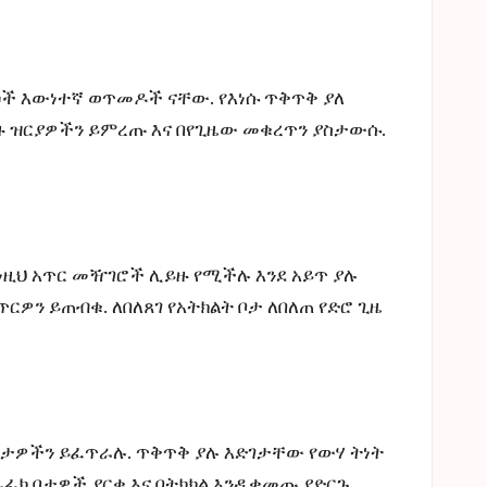
ለቲኮች እውነተኛ ወጥመዶች ናቸው. የእነሱ ጥቅጥቅ ያለ
ዙ ዝርያዎችን ይምረጡ እና በየጊዜው መቁረጥን ያስታውሱ.
ነዚህ አጥር መዥገሮች ሊይዙ የሚችሉ እንደ አይጥ ያሉ
ዎን ይጠብቁ. ለበለጸገ የአትክልት ቦታ ለበለጠ የድሮ ጊዜ
ብ ቦታዎችን ይፈጥራሉ. ጥቅጥቅ ያሉ እድገታቸው የውሃ ትነት
ራፊክ ቦታዎች ያርቁ እና በትክክል እንዲቀመጡ ያድርጉ.