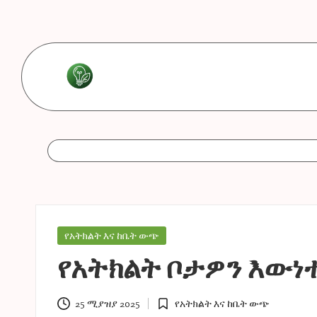
Skip
to
content
L
Les
bonnes
e
astuces
s
b
o
Posted
የአትክልት እና ከቤት ውጭ
in
n
የአትክልት ቦታዎን እውነ
n
25 ሚያዝያ 2025
የአትክልት እና ከቤት ውጭ
Posted