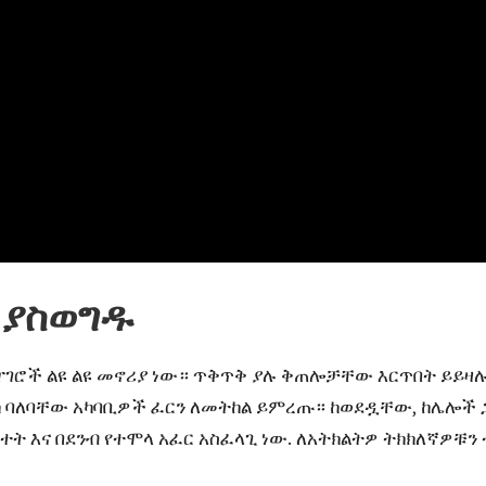
 ያስወግዱ
ሮች ልዩ ልዩ መኖሪያ ነው። ጥቅጥቅ ያሉ ቅጠሎቻቸው እርጥበት ይይዛሉ, 
ክ ባለባቸው አካባቢዎች ፈርን ለመትከል ይምረጡ። ከወደዷቸው, ከሌሎች 
እና በደንብ የተሞላ አፈር አስፈላጊ ነው. ለአትክልትዎ ትክክለኛዎቹን 