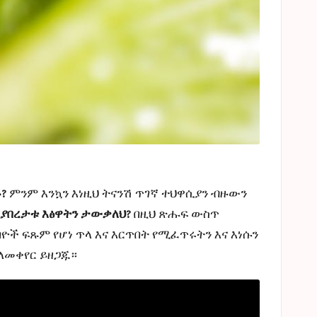
?
ምንም እንኳን እነዚህ ትናንሽ ጥገኛ ተህዋሲያን ብዙውን
ያበረታቱ እፅዋትን ታውቃለህ?
በዚህ ጽሑፍ ውስጥ
ባዮች ፍጹም የሆነ ጥላ እና እርጥበት የሚፈጥሩትን እና እነሱን
ለመቀየር ይዘጋጁ።