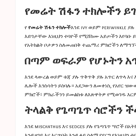
የመሬት ሽፋን ተክሎችን ይ
የ
የመሬት ሽፋን ተክሎች
እንደ ivy ወይም periwinkle
እድገታቸው እነዚህን ተባዮች የሚሸከሙ አይጦችን እየሳቡ ይ
የአትክልት ቦታዎን ስለመጠበቅ ተጨማሪ ምክሮችን ለማግኘ
በጣም ወፍራም የሆኑትን አ
እንደ ላውረል ወይም ቱጃ ያሉ ጥቅጥቅ ያሉ አጥር ለጥላ እ
ሌሎች እንስሳትን ይስባሉ። አደጋውን ለመቀነስ, የአየር ዝው
ምክሮች፣ ምክራችንን ይመልከቱ
ለእጽዋትዎ የሚወገዱ እ
ትላልቅ የጌጣጌጥ ሳሮችን ች
እንደ miscanthus እና sedges ያሉ የጌጣጌጥ ሣሮች 
እንዲዘገይ እና እርጥበት እንዲቆይ ስለሚያደርግ የእነዚህን 