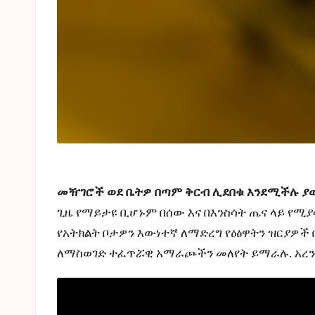
መዥገሮች ወደ ቤትዎ በጣም ቅርብ ሊደበቁ እንደሚችሉ ያው
ጊዜ የማይታዩ ቢሆኑም በሰው እና በእንስሳት ጤና ላይ የሚ
የአትክልት ቦታዎን እውነተኛ ለማድረግ የዕፅዋትን ዝርያዎች
ለማስወገድ ተፈጥሯዊ አማራጮችን መለየት ይማራሉ. አረንጓ