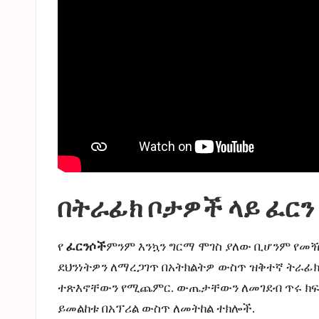
በትራፊክ ቦታዎች ላይ ፈርን
የ
ፈርንሶች
ምንም እንኳን ግርማ ሞገስ ያለው ቢሆንም የመዥገ
ደህንነትዎን ለማረጋገጥ በአትክልትዎ ውስጥ ዝቅተኛ ትራፊ
ተጽእኖቸውን የሚጨምር. ውጤታቸውን ለመገደብ ጥሩ ክፍተት 
ይመልከቱ
በአፕሪል ውስጥ ለመትከል ተክሎች
.