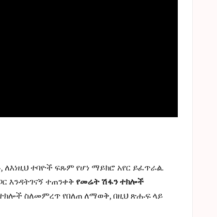
ለእነዚህ ተባዮች ፍጹም የሆነ ማይክሮ አየር ይፈጥራል.
ጋር እንዳትገናኝ ተጠንቀቅ
የመሬት ሽፋን ተክሎች
ተክሎች ስለመምረጥ የበለጠ ለማወቅ, በዚህ ጽሑፍ ላይ