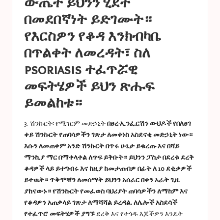
ውጤት ይህንን ሂደት
በመደበኛነት ይድገሙት።
የእርስዎን የቆዳ እንክብካቤ
በጥልቀት ለመረዳት፣ ስለ
psoriasis ተፈጥሯዊ
መፍትሄዎች ይህን ጽሑፍ
ይመልከቱ።
3. ሽንኩርት፡ የሚገርም መድኃኒት
በፀረ-ኢንፌርሽን ውህዶች የበለፀገ
ቀይ ሽንኩርት የጠባሳዎችን ገጽታ ለመቀነስ አስደናቂ መድኃኒት ነው።
እሱን ለመጠቀም አንድ ሽንኩርት በጥሩ ሁኔታ ይቁረጡ እና በሻይ
ማንኪያ ማር በማቀላቀል ለጥፍ ይቅቡት። ይህንን ፓስታ በደረቁ ደረቅ
ቆዳዎች ላይ ይተግብሩ እና ከዚያ ከመታጠብዎ በፊት ለ 10 ደቂቃዎች
ይተዉት። ጥቅሞቹን ለመሰማት ይህንን አሰራር በቀን አራት ጊዜ
ያከናውኑ። የሽንኩርት የመፈወስ ባህሪያት ጠባሳዎችን ለማከም እና
የቆዳዎን አጠቃላይ ገጽታ ለማሻሻል ይረዳል. ለሌሎች አስደሳች
የተፈጥሮ መፍትሄዎች ያግኙ
ደረቅ እና የተጎዱ እጆችዎን እንዴት