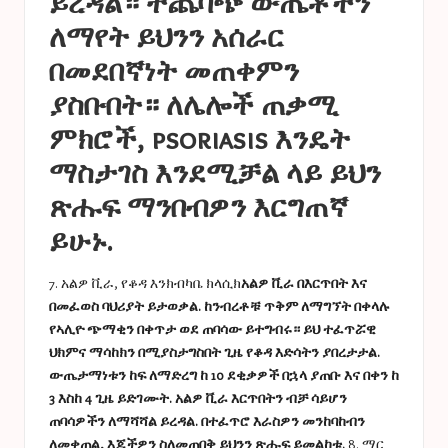
ይረዳል። ተጨባጭ ውጤቶችን
ለማየት ይህንን አሰራር
በመደበኛነት መጠቀምን
ያስቡበት። ለሌሎች ጠቃሚ
ምክሮች, psoriasis እንዴት
ማስታገስ እንደሚቻል ላይ ይህን
ጽሑፍ ማንበብዎን እርግጠኛ
ይሁኑ.
7. አልዎ ቪራ, የቆዳ እንክብካቤ ክላሲክ
አልዎ ቪራ በእርጥበት እና
በመፈወስ ባህሪያት ይታወቃል. ከንብረቶቹ ጥቅም ለማግኘት በቀላሉ
የኣሊዮ ጭማቂን በቀጥታ ወደ ጠባሳው ይተግብሩ። ይህ ተፈጥሯዊ
ህክምና ማሳከክን በሚያስታግስበት ጊዜ የቆዳ እድሳትን ያበረታታል.
ውጤታማነቱን ከፍ ለማድረግ ከ 10 ደቂቃዎች በኋላ ያጠቡ እና በቀን ከ
3 እስከ 4 ጊዜ ይድገሙት. አልዎ ቪራ እርጥበትን ብቻ ሳይሆን
ጠባሳዎችን ለማሻሻል ይረዳል. በተፈጥሮ እራስዎን መንከባከብን
ለመቀጠል, እጆችዎን ስለመጠበቅ ይህንን ጽሑፍ ይመልከቱ.
8. ማር