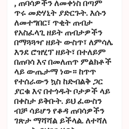
, ጠባሳዎችን ለመቀነስ በጣም
ጥሩ መድሃኒት ያድርጉት. እሱን
ለመተግበር፣ ጥቂት ጠብታ
የአስፈላጊ ዘይት ጠብታዎችን
በማጓጓዣ ዘይት ውስጥ፣ ለምሳሌ
እንደ ሮዝሂፕ ዘይት፣ በተለይም
በጠባሳ እና በመለጠጥ ምልክቶች
ላይ ውጤታማ ነው። ከጥጥ
የተሰራውን ኳስ ከድብልቅ ጋር
ያርቁ እና በተጎዱት ቦታዎች ላይ
በቀስታ ይቅቡት. ይህ ፈውስን
ብቻ ሳይሆን የቆዳ ጠባሳዎችን
ገጽታ ማሻሻል ይችላል. ለተሻለ