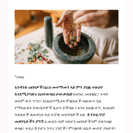
a
in
s
t
u
c
e
s
“html
አንዳንድ ጠባሳዎች በራስ መተማመን ላይ ምን ያህል ተጽዕኖ
እንደሚያሳድሩ አስተውለህ ታውቃለህ?
ከብጉር መሰባበር፣ ጉዳት
ወይም ቀዶ ጥገና፣ እነዚህ የሚታዩ ምልክቶች ብዙውን ጊዜ
የማይፈለጉ ትውስታዎች ሊሆኑ ይችላሉ። እንደ እድል ሆኖ, እነዚህን
ጉድለቶች ለመቀነስ ተፈጥሯዊ መፍትሄዎች አሉ.
8 የተፈጥሮ
መድሃኒቶችን ያግኙ
ፈውስን ብቻ ሳይሆን ጠባሳዎችንም ይቀንሳል!
ቀላል፣ ተደራሽ የሆኑ ንጥረ ነገሮች፣ ምናልባት እቤት ውስጥ ያለዎት፣