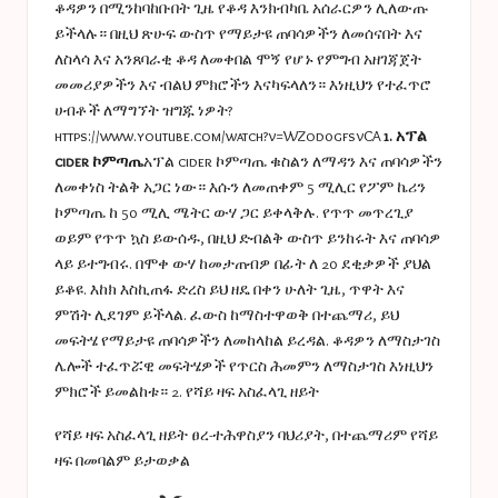
ቆዳዎን በሚንከባከቡበት ጊዜ የቆዳ እንክብካቤ አሰራርዎን ሊለውጡ
ይችላሉ። በዚህ ጽሁፍ ውስጥ የማይታዩ ጠባሳዎችን ለመሰናበት እና
ለስላሳ እና አንጸባራቂ ቆዳ ለመቀበል ሞኝ የሆኑ የምግብ አዘገጃጀት
መመሪያዎችን እና ብልህ ምክሮችን እናካፍላለን። እነዚህን የተፈጥሮ
ሀብቶች ለማግኘት ዝግጁ ነዎት?
https://www.youtube.com/watch?v=WZod0gfsvCA
1. አፕል
cider ኮምጣጤ
አፕል cider ኮምጣጤ ቁስልን ለማዳን እና ጠባሳዎችን
ለመቀነስ ትልቅ አጋር ነው። እሱን ለመጠቀም 5 ሚሊር የፖም ኬሪን
ኮምጣጤ ከ 50 ሚሊ ሜትር ውሃ ጋር ይቀላቅሉ. የጥጥ መጥረጊያ
ወይም የጥጥ ኳስ ይውሰዱ, በዚህ ድብልቅ ውስጥ ይንከሩት እና ጠባሳዎ
ላይ ይተግብሩ. በሞቀ ውሃ ከመታጠብዎ በፊት ለ 20 ደቂቃዎች ያህል
ይቆዩ. እከክ እስኪጠፋ ድረስ ይህ ዘዴ በቀን ሁለት ጊዜ, ጥዋት እና
ምሽት ሊደገም ይችላል. ፈውስ ከማስተዋወቅ በተጨማሪ, ይህ
መፍትሄ የማይታዩ ጠባሳዎችን ለመከላከል ይረዳል. ቆዳዎን ለማስታገስ
ሌሎች ተፈጥሯዊ መፍትሄዎች የጥርስ ሕመምን ለማስታገስ እነዚህን
ምክሮች ይመልከቱ። 2. የሻይ ዛፍ አስፈላጊ ዘይት
የሻይ ዛፍ አስፈላጊ ዘይት ፀረ-ተሕዋስያን ባህሪያት, በተጨማሪም የሻይ
ዛፍ በመባልም ይታወቃል