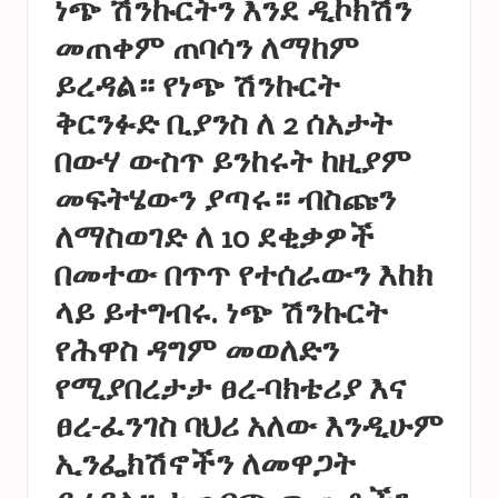
ነጭ ሽንኩርትን እንደ ዲኮክሽን
መጠቀም ጠባሳን ለማከም
ይረዳል። የነጭ ሽንኩርት
ቅርንፉድ ቢያንስ ለ 2 ሰአታት
በውሃ ውስጥ ይንከሩት ከዚያም
መፍትሄውን ያጣሩ። ብስጩን
ለማስወገድ ለ 10 ደቂቃዎች
በመተው በጥጥ የተሰራውን እከክ
ላይ ይተግብሩ. ነጭ ሽንኩርት
የሕዋስ ዳግም መወለድን
የሚያበረታታ ፀረ-ባክቴሪያ እና
ፀረ-ፈንገስ ባህሪ አለው እንዲሁም
ኢንፌክሽኖችን ለመዋጋት