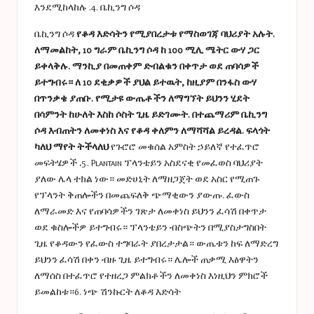
እንደሚከላከሉ
.
4. ቤኪንግ ሶዳ
ቤኪንግ ሶዳ
የቆዳ እድሳትን የሚያበረታቱ የማስወገጃ ባህሪያት አሉት.
ለማመልከት, 10 ግራም ቤኪንግ ሶዳ ከ 100 ሚሊ ሜትር ውሃ ጋር
ይቀላቅሉ. ማንኪያ በመጠቀም ድብልቁን በቀጥታ ወደ ጠባሳዎች
ይተግብሩ። ለ 10 ደቂቃዎች ያህል ይተዉት, ከዚያም በንፋስ ውሃ
በጥንቃቄ ያጠቡ. የሚታዩ ውጤቶችን ለማግኘት ይህንን ሂደት
በሳምንት ከሁለት እስከ ሶስት ጊዜ ይድገሙት. በተጨማሪም ቤኪንግ
ሶዳ እብጠትን ለመቀነስ እና የቆዳ ቀለምን ለማሻሻል ይረዳል. ፍላጎት
ካለህ ማየት ትችላለህ
የጉሮሮ መቁሰል አምስት ኃይለኛ የተፈጥሮ
መፍትሄዎች
.
5. Plantain
ፕላንቴይን አስደናቂ የመፈወስ ባህሪያት
ያለው ሌላ ተክል ነው። መድሀኒት ለማዘጋጀት ወደ አስር የሚጠጉ
የፕላንት ቅጠሎችን በመጨፍለቅ ጭማቂውን ያውጡ. ፈውስ
ለማራመድ እና የጠባሳዎችን ገጽታ ለመቀነስ ይህንን ፈሳሽ በቀጥታ
ወደ ቁስሎችዎ ይተግብሩ። ፕላንቴይን ብስጭትን በሚያስታግስበት
ጊዜ የቆዳውን የፈውስ ተግባራት ያበረታታል። ውጤቱን ከፍ ለማድረግ
ይህንን ፈሳሽ በቀን ብዙ ጊዜ ይተግብሩ። ሌሎች ጠቃሚ እፅዋትን
ለማሰስ በተፈጥሮ የተዘረጋ ምልክቶችን ለመቀነስ እነዚህን ምክሮች
ይመልከቱ።
6. ነጭ ሽንኩርት ለቆዳ እድሳት