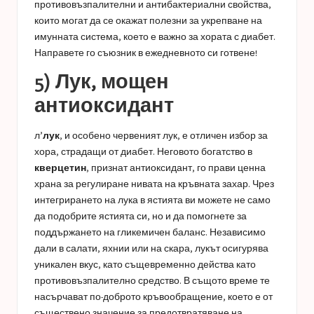
противовъзпалителни и антибактериални свойства,
които могат да се окажат полезни за укрепване на
имунната система, което е важно за хората с диабет.
Направете го съюзник в ежедневното си готвене!
5) Лук, мощен
антиоксидант
л’
лук
, и особено червеният лук, е отличен избор за
хора, страдащи от диабет. Неговото богатство в
кверцетин
, признат антиоксидант, го прави ценна
храна за регулиране нивата на кръвната захар. Чрез
интегрирането на лука в ястията ви можете не само
да подобрите ястията си, но и да помогнете за
поддържането на гликемичен баланс. Независимо
дали в салати, яхнии или на скара, лукът осигурява
уникален вкус, като същевременно действа като
противовъзпалително средство. В същото време те
насърчават по-доброто кръвообращение, което е от
съществено значение за предотвратяване на