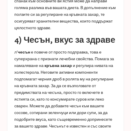
спанак към основните ви ястия може да направи
голяма разлика във вашата диета. В допълнение към
ползите си за регулиране на кръвната захар, те
осигуряват хранителни вещества, които поддържат
цялостното здраве.
4) Чесън, вкус за здраве
л’
чесън
е повече от просто подправка, това е
суперхрана с признати лечебни свойства. Помага за
намаляване на
кръвна захар
и регулира нивата на
холестерола. Неговите активни компоненти
подпомагат черния дроб в ролята му на регулиране
на кръвната захар. За да се възползвате от
предимствата на чесъна, просто го включете в
ястията си, като го консумирате суров или леко
сварен. Можете да добавите чесън към вашите
сосове, сотирани зеленчуци или дори супи, за да
подобрите вкуса, като същевременно допринесете
за вашето здраве. Чесънът е известен и със своите