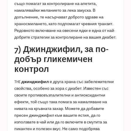
също помагат за контролиране на апетита,
намалявайки желанието за лека закуска. В
допълнение, те насърчават доброто здраве на
храносмилането, като подпомагат чревния транзит.
Редовното включване на овесени ядки е една от най-
добрите стратегии за контролиране на вашия диабет.
7) Джинджифил, за по-
добър гликемичен
контрол
THE
джинджифил
е друга храна със забележителни
свойства, особено за хора с диабет. Известен със
своите противовъзпалителни и антиоксидантни
ефекти, той също така помага за намаляване на
нивата на кръвната захар. Можете да добавите
пресен джинджифил към вашите ястия, да го
използвате в чай ​​или да го включите в смутита за
пикантен и полезен вкус. Не само подобрява