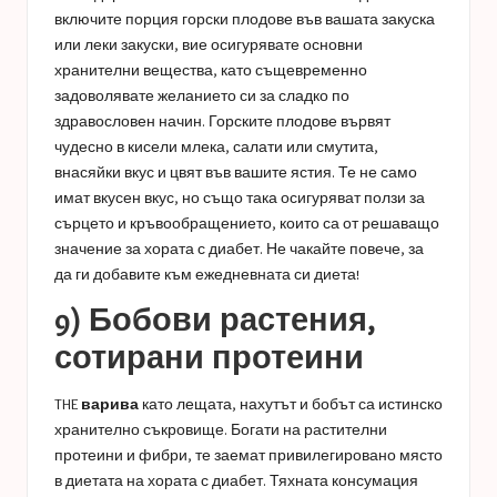
включите порция горски плодове във вашата закуска
или леки закуски, вие осигурявате основни
хранителни вещества, като същевременно
задоволявате желанието си за сладко по
здравословен начин. Горските плодове вървят
чудесно в кисели млека, салати или смутита,
внасяйки вкус и цвят във вашите ястия. Те не само
имат вкусен вкус, но също така осигуряват ползи за
сърцето и кръвообращението, които са от решаващо
значение за хората с диабет. Не чакайте повече, за
да ги добавите към ежедневната си диета!
9) Бобови растения,
сотирани протеини
THE
варива
като лещата, нахутът и бобът са истинско
хранително съкровище. Богати на растителни
протеини и фибри, те заемат привилегировано място
в диетата на хората с диабет. Тяхната консумация