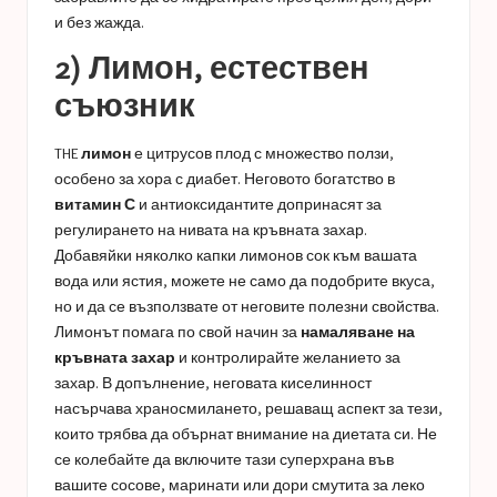
и без жажда.
2) Лимон, естествен
съюзник
THE
лимон
е цитрусов плод с множество ползи,
особено за хора с диабет. Неговото богатство в
витамин С
и антиоксидантите допринасят за
регулирането на нивата на кръвната захар.
Добавяйки няколко капки лимонов сок към вашата
вода или ястия, можете не само да подобрите вкуса,
но и да се възползвате от неговите полезни свойства.
Лимонът помага по свой начин за
намаляване на
кръвната захар
и контролирайте желанието за
захар. В допълнение, неговата киселинност
насърчава храносмилането, решаващ аспект за тези,
които трябва да обърнат внимание на диетата си. Не
се колебайте да включите тази суперхрана във
вашите сосове, маринати или дори смутита за леко