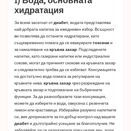
1) Вода, основната
хидратация
За всеки засегнат от
диабет
, водата представлява
най-добрата напитка за ежедневен избор. Всъщност
ви позволява да останете хидратирани, като
същевременно помага да се евакуирате
токсини
и
за намаляване на
кръвна захар
. Подсладените
напитки, като газирани напитки или индустриални
сокове, могат да причинят скокове на кръвната захар
и следователно трябва да се избягват. Консумацията
на достатъчно вода помага за регулиране на
кръвните нива.
кръвна захар
чрез разреждане на
кръвната захар и подпомагане на бъбречните
функции. За да разнообразите тази консумация,
можете да изберете и вода, овкусена с резенчета
лимон или краставица. Избирайки разумно напитките
си, вие допринасяте за по-добър контрол над вашите
диабет
и дълготрайно усещане за благополучие. Не
забравяйте да се хидратирате през целия ден, дори