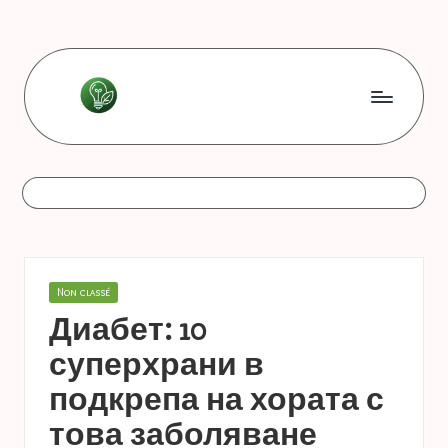
Skip
to
content
L
Les
bonnes
e
astuces
s
b
o
Posted
Non classé
n
in
Диабет: 10
n
суперхрани в
e
подкрепа на хората с
s
това заболяване