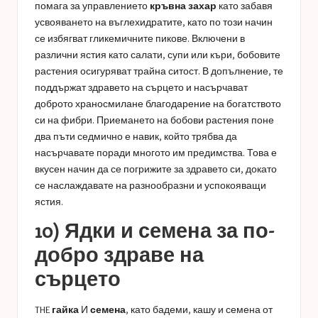
помага за управлението
кръвна захар
като забавя
усвояването на въглехидратите, като по този начин
се избягват гликемичните пикове. Включени в
различни ястия като салати, супи или къри, бобовите
растения осигуряват трайна ситост. В допълнение, те
поддържат здравето на сърцето и насърчават
доброто храносмилане благодарение на богатството
си на фибри. Приемането на бобови растения поне
два пъти седмично е навик, който трябва да
насърчавате поради многото им предимства. Това е
вкусен начин да се погрижите за здравето си, докато
се наслаждавате на разнообразни и успокояващи
ястия.
10) Ядки и семена за по-
добро здраве на
сърцето
THE
гайка
И
семена
, като бадеми, кашу и семена от