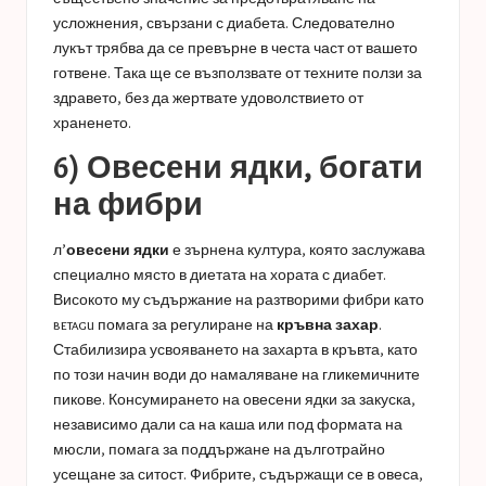
усложнения, свързани с диабета. Следователно
лукът трябва да се превърне в честа част от вашето
готвене. Така ще се възползвате от техните ползи за
здравето, без да жертвате удоволствието от
храненето.
6) Овесени ядки, богати
на фибри
л’
овесени ядки
е зърнена култура, която заслужава
специално място в диетата на хората с диабет.
Високото му съдържание на разтворими фибри като
betagu помага за регулиране на
кръвна захар
.
Стабилизира усвояването на захарта в кръвта, като
по този начин води до намаляване на гликемичните
пикове. Консумирането на овесени ядки за закуска,
независимо дали са на каша или под формата на
мюсли, помага за поддържане на дълготрайно
усещане за ситост. Фибрите, съдържащи се в овеса,