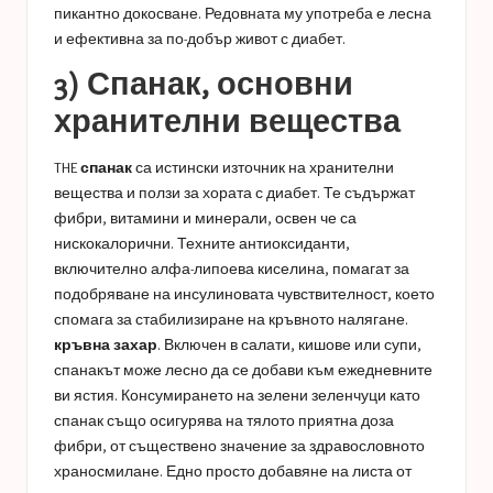
пикантно докосване. Редовната му употреба е лесна
и ефективна за по-добър живот с диабет.
3) Спанак, основни
хранителни вещества
THE
спанак
са истински източник на хранителни
вещества и ползи за хората с диабет. Те съдържат
фибри, витамини и минерали, освен че са
нискокалорични. Техните антиоксиданти,
включително алфа-липоева киселина, помагат за
подобряване на инсулиновата чувствителност, което
спомага за стабилизиране на кръвното налягане.
кръвна захар
. Включен в салати, кишове или супи,
спанакът може лесно да се добави към ежедневните
ви ястия. Консумирането на зелени зеленчуци като
спанак също осигурява на тялото приятна доза
фибри, от съществено значение за здравословното
храносмилане. Едно просто добавяне на листа от