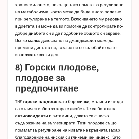
храносмилането, но също така помага за регулиране
на метаболизма, което може да бъде много полезно
при регулиране на теглото. Включването му редовно
в диетата ви може да ви помогне да контролирате по-
добре диабета си и да подобрите общото си здраве.
Всяко малко докосване на джинджифил може да
промени диетата ви, така че не се колебайте да го
използвате всеки ден.
8) Горски плодове,
плодове за
предпочитане
THE
горски плодове
като боровинки, малини и ягоди
са отличен избор за хора с диабет. Те са богати на
антиоксиданти
и витамини, докато са с ниско
съдържание на въглехидрати. Тези плодове също
помагат за регулиране на нивата на кръвната захар
благодарение на ниския си гликемичен индекс. Като