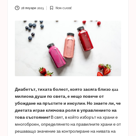
a
s
28 януари 2025
Non classé
Posted
in
t
u
c
e
s
Диабетът, тихата болест, която засяга близо 422
милиона души по света, е нещо повече от
убождане на пръстите и инсулин. Но знаете ли, че
диетата играе ключова роля в управлението на
това състояние?
В свят, в който изборът на храни е
многоброен, определянето на правилните храни е от
решаващо значение за контролиране на нивата на