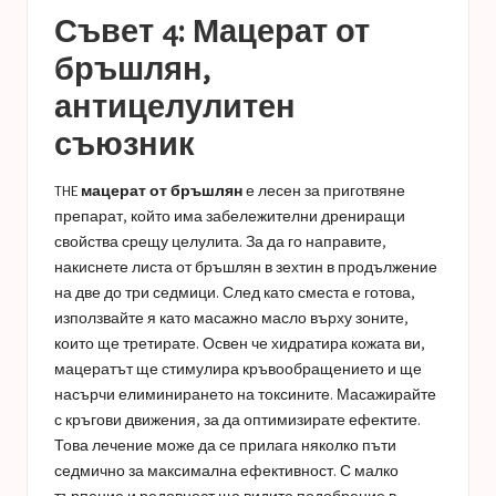
Съвет 4: Мацерат от
бръшлян,
антицелулитен
съюзник
THE
мацерат от бръшлян
е лесен за приготвяне
препарат, който има забележителни дрениращи
свойства срещу целулита. За да го направите,
накиснете листа от бръшлян в зехтин в продължение
на две до три седмици. След като сместа е готова,
използвайте я като масажно масло върху зоните,
които ще третирате. Освен че хидратира кожата ви,
мацератът ще стимулира кръвообращението и ще
насърчи елиминирането на токсините. Масажирайте
с кръгови движения, за да оптимизирате ефектите.
Това лечение може да се прилага няколко пъти
седмично за максимална ефективност. С малко
търпение и редовност ще видите подобрение в