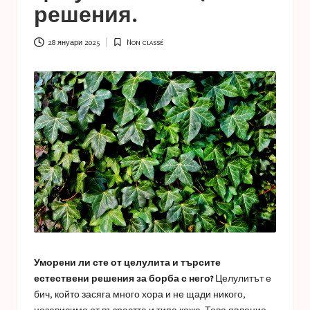
a
решения.
s
t
28 януари 2025
Non classé
Posted
in
u
c
e
s
Уморени ли сте от целулита и търсите
естествени решения за борба с него?
Целулитът е
бич, който засяга много хора и не щади никого,