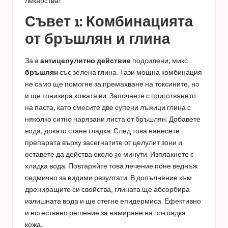
лекарства!
Съвет 1: Комбинацията
от бръшлян и глина
За а
антицелулитно действие
подсилени, микс
бръшлян
със зелена глина. Тази мощна комбинация
не само ще помогне за премахване на токсините, но
и ще тонизира кожата ви. Започнете с приготвянето
на паста, като смесите две супени лъжици глина с
няколко ситно нарязани листа от бръшлян. Добавете
вода, докато стане гладка. След това нанесете
препарата върху засегнатите от целулит зони и
оставете да действа около 30 минути. Изплакнете с
хладка вода. Повтаряйте това лечение поне веднъж
седмично за видими резултати. В допълнение към
дрениращите си свойства, глината ще абсорбира
излишната вода и ще стегне епидермиса. Ефективно
и естествено решение за намиране на по-гладка
кожа.