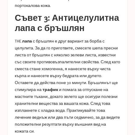
портокалова кожа.
Съвет 3: Антицелулитна
лапа с бръшлян
THE
лапа
с бръшлян е друг вариант за борба с
целулита. За да го приготвите, смесете шепа пресни
листа от бръшлян с няколко зелеви листа, известни
със своите противовъзпалителни свойства. След като
сместа стане хомогенна, я нанесете върху чиста
кърпа и нанесете върху бедрата или дупето.
Оставете да действа поне 30 минути. Бръшлянът ще
стимулира на
трафик
и помага за отпускане на
мастните тъкани, докато зелето ще осигури полезни
хранителни вещества за вашата кожа. След това
изплакнете с хладка вода. Практикувайте това
лечение веднъж или два пъти седмично, за да видите
положителни резултати върху външния вид на
кожата си.