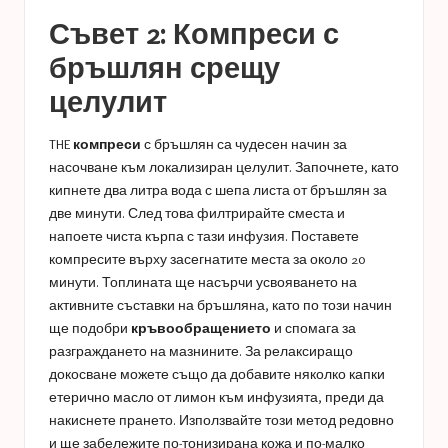
Съвет 2: Компреси с
бръшлян срещу
целулит
THE
компреси
с бръшлян са чудесен начин за
насочване към локализиран целулит. Започнете, като
кипнете два литра вода с шепа листа от бръшлян за
две минути. След това филтрирайте сместа и
напоете чиста кърпа с тази инфузия. Поставете
компресите върху засегнатите места за около 20
минути. Топлината ще насърчи усвояването на
активните съставки на бръшляна, като по този начин
ще подобри
кръвообращението
и спомага за
разграждането на мазнините. За релаксиращо
докосване можете също да добавите няколко капки
етерично масло от лимон към инфузията, преди да
накиснете прането. Използвайте този метод редовно
и ще забележите по-тонизирана кожа и по-малко