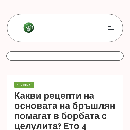
Skip
to
content
L
Les
bonnes
e
astuces
s
b
o
Posted
Non classé
n
in
Какви рецепти на
n
основата на бръшлян
e
помагат в борбата с
s
целулита? Ето 4