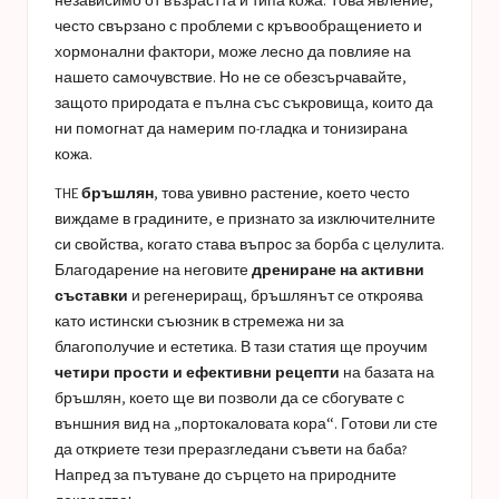
независимо от възрастта и типа кожа. Това явление,
често свързано с проблеми с кръвообращението и
хормонални фактори, може лесно да повлияе на
нашето самочувствие. Но не се обезсърчавайте,
защото природата е пълна със съкровища, които да
ни помогнат да намерим по-гладка и тонизирана
кожа.
THE
бръшлян
, това увивно растение, което често
виждаме в градините, е признато за изключителните
си свойства, когато става въпрос за борба с целулита.
Благодарение на неговите
дрениране на активни
съставки
и регенериращ, бръшлянът се откроява
като истински съюзник в стремежа ни за
благополучие и естетика. В тази статия ще проучим
четири прости и ефективни рецепти
на базата на
бръшлян, което ще ви позволи да се сбогувате с
външния вид на „портокаловата кора“. Готови ли сте
да откриете тези преразгледани съвети на баба?
Напред за пътуване до сърцето на природните