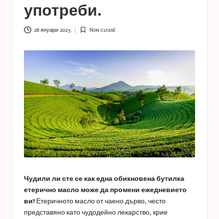
a
употреби.
s
t
28 януари 2025
Non classé
Posted
in
u
c
e
s
Чудили ли сте се как една обикновена бутилка
етерично масло може да промени ежедневието
ви?
Етеричното масло от чаено дърво, често
представяно като чудодейно лекарство, крие