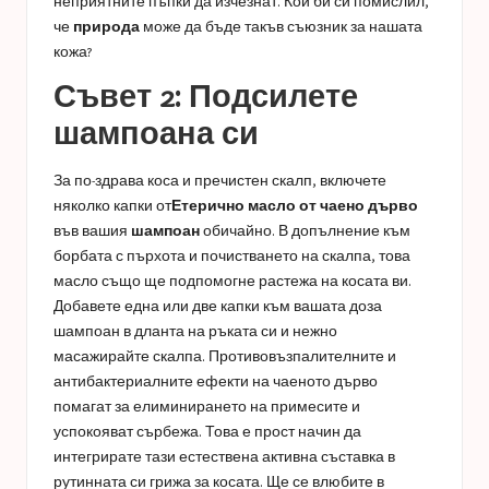
неприятните пъпки да изчезнат. Кой би си помислил,
че
природа
може да бъде такъв съюзник за нашата
кожа?
Съвет 2: Подсилете
шампоана си
За по-здрава коса и пречистен скалп, включете
няколко капки от
Етерично масло от чаено дърво
във вашия
шампоан
обичайно. В допълнение към
борбата с пърхота и почистването на скалпа, това
масло също ще подпомогне растежа на косата ви.
Добавете една или две капки към вашата доза
шампоан в дланта на ръката си и нежно
масажирайте скалпа. Противовъзпалителните и
антибактериалните ефекти на чаеното дърво
помагат за елиминирането на примесите и
успокояват сърбежа. Това е прост начин да
интегрирате тази естествена активна съставка в
рутинната си грижа за косата. Ще се влюбите в