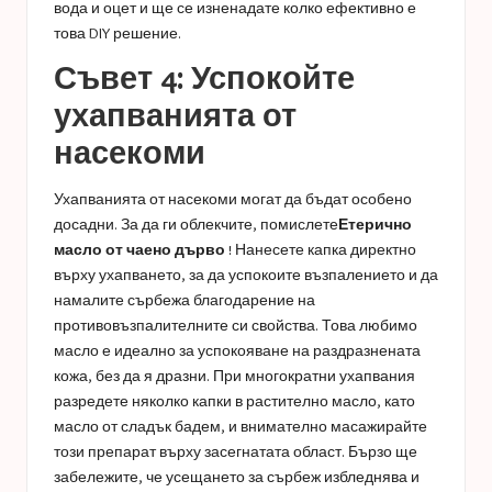
вода и оцет и ще се изненадате колко ефективно е
това DIY решение.
Съвет 4: Успокойте
ухапванията от
насекоми
Ухапванията от насекоми могат да бъдат особено
досадни. За да ги облекчите, помислете
Етерично
масло от чаено дърво
! Нанесете капка директно
върху ухапването, за да успокоите възпалението и да
намалите сърбежа благодарение на
противовъзпалителните си свойства. Това любимо
масло е идеално за успокояване на раздразнената
кожа, без да я дразни. При многократни ухапвания
разредете няколко капки в растително масло, като
масло от сладък бадем, и внимателно масажирайте
този препарат върху засегнатата област. Бързо ще
забележите, че усещането за сърбеж избледнява и