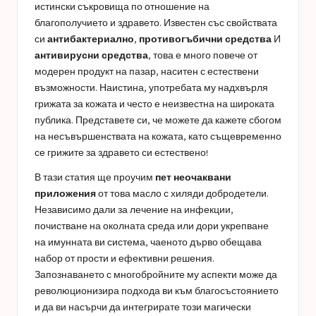
истински съкровища по отношение на
благополучието и здравето. Известен със свойствата
си
антибактериално
,
противогъбични средства
И
антивирусни средства
, това е много повече от
модерен продукт на пазар, наситен с естествени
възможности. Наистина, употребата му надхвърля
грижата за кожата и често е неизвестна на широката
публика. Представете си, че можете да кажете сбогом
на несъвършенствата на кожата, като същевременно
се грижите за здравето си естествено!
В тази статия ще проучим
пет неочаквани
приложения
от това масло с хиляди добродетели.
Независимо дали за лечение на инфекции,
почистване на околната среда или дори укрепване
на имунната ви система, чаеното дърво обещава
набор от прости и ефективни решения.
Запознаването с многобройните му аспекти може да
революционизира подхода ви към благосъстоянието
и да ви насърчи да интегрирате този магически