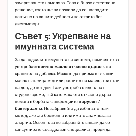
зачервяването намалява. Това е бързо естествено
решение, което ще ви позволи да се насладите
напълно на вашите дейности на открито без
дискомфорт.
Съвет 5: Укрепване на
имунната система
За да подсилите имунната си система, помислете за
употреба
етерично масло от чаено дърво
като
хранителна добавка. Можете да приемате 2 капки
масло в лъжица мед или растително масло, три пъти
на ден, до пет дни. Тази употреба е идеална в
студено време, тъй като маслото от чаено дърво
помага в борбата с инфекциите
вирусен
И
бактериална
. Не забравяйте да избягвате този
метод, ако сте бременна или имате анамнеза за
алергии. Освен това не забравяйте винаги да се
консултирате със здравен специалист, преди да