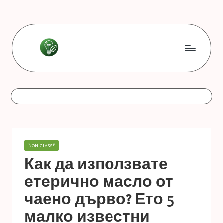
Skip
to
content
L
Les
bonnes
e
astuces
s
b
o
Posted
Non classé
n
in
Как да използвате
n
етерично масло от
e
чаено дърво? Ето 5
s
малко известни