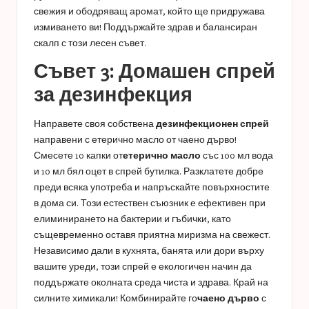
свежия и ободряващ аромат, който ще придружава
измиването ви! Поддържайте здрав и балансиран
скалп с този лесен съвет.
Съвет 3: Домашен спрей
за дезинфекция
Направете своя собствена
дезинфекционен спрей
направени с етерично масло от чаено дърво!
Смесете 10 капки от
етерично масло
със 100 мл вода
и 10 мл бял оцет в спрей бутилка. Разклатете добре
преди всяка употреба и напръскайте повърхностите
в дома си. Този естествен съюзник е ефективен при
елиминирането на бактерии и гъбички, като
същевременно оставя приятна миризма на свежест.
Независимо дали в кухнята, банята или дори върху
вашите уреди, този спрей е екологичен начин да
поддържате околната среда чиста и здрава. Край на
силните химикали! Комбинирайте го
чаено дърво
с