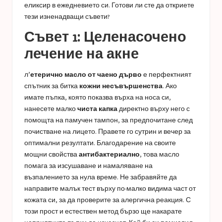
еликсир в ежедневието си. Готови ли сте да откриете
тези изненадващи съвети?
Съвет 1: Целенасочено
лечение на акне
л’
етерично масло от чаено дърво
е перфектният
спътник за битка
кожни несъвършенства
. Ако
имате пъпка, която показва върха на носа си,
нанесете малко
чиста капка
директно върху него с
помощта на памучен тампон, за предпочитане след
почистване на лицето. Правете го сутрин и вечер за
оптимални резултати. Благодарение на своите
мощни свойства
антибактериално
, това масло
помага за изсушаване и намаляване на
възпалението за нула време. Не забравяйте да
направите малък тест върху по-малко видима част от
кожата си, за да проверите за алергична реакция. С
този прост и естествен метод бързо ще накарате