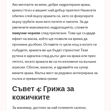
Ако мечтаете за меки, добре хидратирани крака,
кремът Nivea е вашият най-добър приятел! Нанесете
обилен слой върху краката си, като се фокусирате
върху грубите зони като петите и лактите. За да
увеличите максимално хидратацията, сложете
памучни чорапи
след прилагане. Това ще създаде
ефект на маска, който ще позволи на крема да
проникне дълбоко. Оставете го цяла нощ и когато се
събудите, краката ви ще бъдат страхотни! Тази
рутина е идеална след дълъг ден на крака или през
лятото, когато краката ви са по-изложени на външни
агресии. Сбогом, мазоли, и здравейте на супер
меките крака. Малък жест за редовно интегриране за
пълна и превантивна грижа!
Съвет 4: Грижа за
кожичките
За маникюр, достоен за най-големите салони,