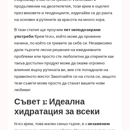
продължение на десетилетия, този крем е оцелял
през вековете и тенденциите, издигайки се до ранга
на основен в рутините за красота на много хора.
В тази статия ще проучим
пет неподозирани
употреби
Крем Nivea, който може да промени
начина, по който се грижите за себе си. Независимо
дали търсите лесни решения на ежедневните
проблеми или просто сте любопитни да откриете как
такъв достъпен продукт може да окаже огромно
влияние върху рутината ви, вие сте попаднали на
правилното място! Закопчайте се на стола си, защото
тези съвети може просто да станат вашите нови
любими!
Съвет 1: Идеална
хидратация за всеки
Nivea крем, това малко синьо гърне, е a
незаменим