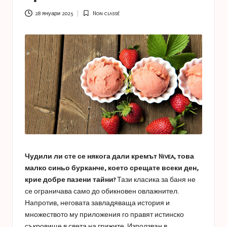
a
s
28 януари 2025
Non classé
Posted
in
t
u
c
e
s
Чудили ли сте се някога дали кремът Nivea, това
малко синьо бурканче, което срещате всеки ден,
крие добре пазени тайни?
Тази класика за баня не
се ограничава само до обикновен овлажнител.
Напротив, неговата завладяваща история и
множеството му приложения го правят истинско
съкровище в света на грижите. Използван в