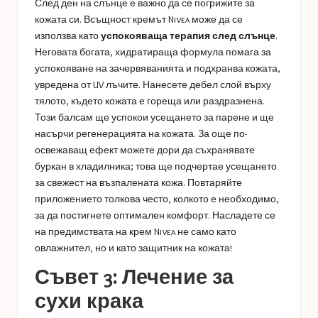
След ден на слънце е важно да се погрижите за
кожата си. Всъщност кремът Nivea може да се
използва като
успокояваща терапия след слънце
.
Неговата богата, хидратираща формула помага за
успокояване на зачервяванията и подхранва кожата,
увредена от UV лъчите. Нанесете дебел слой върху
тялото, където кожата е гореща или раздразнена.
Този балсам ще успокои усещането за парене и ще
насърчи регенерацията на кожата. За още по-
освежаващ ефект можете дори да съхранявате
буркан в хладилника; това ще подчертае усещането
за свежест на възпалената кожа. Повтаряйте
приложението толкова често, колкото е необходимо,
за да постигнете оптимален комфорт. Насладете се
на предимствата на крем Nivea не само като
овлажнител, но и като защитник на кожата!
Съвет 3: Лечение за
сухи крака