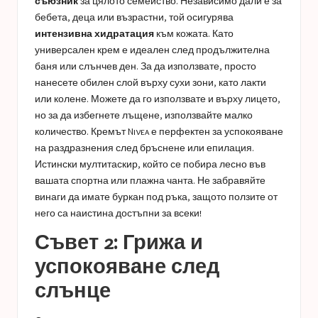
съюзник
за цялото семейство. Независимо дали е за
бебета, деца или възрастни, той осигурява
интензивна хидратация
към кожата. Като
универсален крем е идеален след продължителна
баня или слънчев ден. За да използвате, просто
нанесете обилен слой върху сухи зони, като лакти
или колене. Можете да го използвате и върху лицето,
но за да избегнете лъщене, използвайте малко
количество. Кремът Nivea е перфектен за успокояване
на раздразнения след бръснене или епилация.
Истински мултитаскир, който се побира лесно във
вашата спортна или плажна чанта. Не забравяйте
винаги да имате буркан под ръка, защото ползите от
него са наистина достъпни за всеки!
Съвет 2: Грижа и
успокояване след
слънце