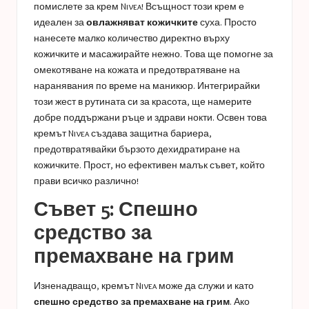
помислете за крем Nivea! Всъщност този крем е
идеален за
овлажняват кожичките
суха. Просто
нанесете малко количество директно върху
кожичките и масажирайте нежно. Това ще помогне за
омекотяване на кожата и предотвратяване на
наранявания по време на маникюр. Интегрирайки
този жест в рутината си за красота, ще намерите
добре поддържани ръце и здрави нокти. Освен това
кремът Nivea създава защитна бариера,
предотвратявайки бързото дехидратиране на
кожичките. Прост, но ефективен малък съвет, който
прави всичко различно!
Съвет 5: Спешно
средство за
премахване на грим
Изненадващо, кремът Nivea може да служи и като
спешно средство за премахване на грим
. Ако