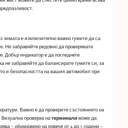
предпазливост.
ез зимата е изключително важно гумите да са
ие. Не забравяйте редовно да проверявате
те. Добър индикатор е да погледнете
ка не забравяйте да балансирате гумите си, за
то и безопасността на вашия автомобил при
ератури. Важно е да проверите състоянието на
. Визуална проверка на
терминали
може да
ява – обикновено на повече от 4 до 5 години –