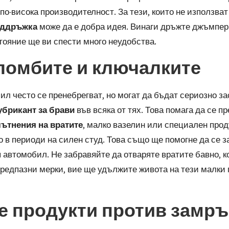
по-висока производителност. За тези, които не използват
оддръжка
може да е добра идея. Винаги дръжте джъмперн
тояние ще ви спести много неудобства.
пломбите и ключалките
 често се пренебрегват, но могат да бъдат сериозно зас
убрикант за брави
във всяка от тях. Това помага да се п
ътнения на вратите
, малко вазелин или специален прод
о в периоди на силен студ. Това също ще помогне да се 
автомобил. Не забравяйте да отваряте вратите бавно, ко
 предпазни мерки, вие ще удължите живота на тези малк
те продукти против замр