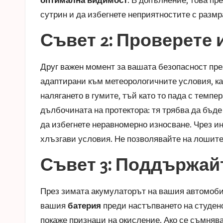
сутрин и да избегнете неприятностите с размр
Съвет 2: Проверете 
Друг важен момент за вашата безопасност пре
адаптирани към метеорологичните условия, к
налягането в гумите, тъй като то пада с темпе
дълбочината на протектора: тя трябва да бъде
да избегнете неравномерно износване. Чрез и
хлъзгави условия. Не позволявайте на лошите
Съвет 3: Поддържай
През зимата акумулаторът на вашия автомобил
вашия
батерия
преди настъпването на студено
покаже признаци на окисление. Ако се съмнява