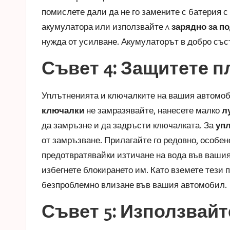
помислете дали да не го замените с батерия с 
акумулатора или използвайте a
зарядно за п
нужда от усилване. Акумулаторът в добро със
Съвет 4: Защитете 
Уплътненията и ключалките на вашия автомобил
ключалки
не замразявайте, нанесете малко
л
да замръзне и да задръсти ключалката. За
упл
от замръзване. Прилагайте го редовно, особен
предотвратявайки изтичане на вода във вашия 
избегнете блокирането им. Като вземете тези
безпроблемно влизане във вашия автомобил.
Съвет 5: Използвай