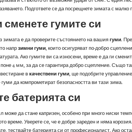
азяването. Подгответе се да посрещнете зимата с малко 
и сменете гумите си
з зимата е да проверите състоянието на вашия
гуми
. Пр
ато напр
зимни гуми
, които осигуряват по-добро сцеплен
ратурата. Ако гумите ви са износени, време е да ги смени
 поне 4 mm, за да се гарантира добро сцепление. Също та
нвестиране в
качествени гуми
, ще подобрите управление
 гуми да компрометират безопасността ви тази зима.
те батерията си
 може да стане капризен, особено при много ниски темп
то време. Уверете се, че е добре зареден и няма корозия
те, тествайте батерията си от професионалист. Ако остар