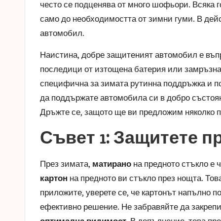
често се подценява от много шофьори. Всяка г
само до необходимостта от зимни гуми. В дей
автомобил.
Наистина, добре защитеният автомобил е въпр
последици от изтощена батерия или замръзнал
специфична за зимата рутинна поддръжка и по
да поддържате автомобила си в добро състоян
Дръжте се, защото ще ви предложим няколко п
Съвет 1: Защитете п
През зимата,
матирано
на предното стъкло е 
картон
на предното ви стъкло през нощта. Това
приложите, уверете се, че картонът напълно п
ефективно решение. Не забравяйте да закрепите
оптимална видимост
. В допълнение, това пр