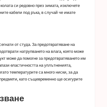
 колата си редовно през зимата, изключете
ите кабели под ръка, в случай че имате
егнати от студа. За предотвратяване на
редотврати натрупването на влага, която може
укт може да помогне за предотвратяването им
запази еластичността на уплътненията,
гато температурите са много ниски, за да
и предмети, като същевременно ще осигурите
ъзване