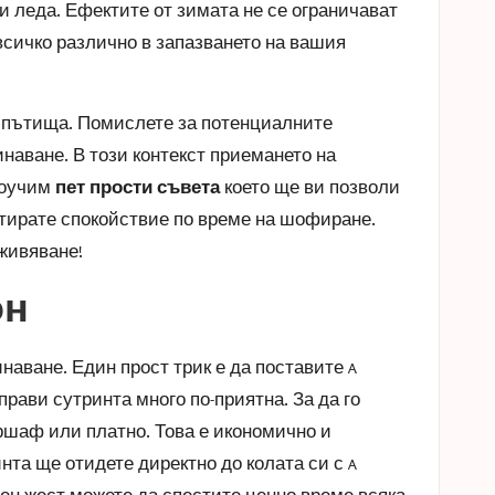
и леда. Ефектите от зимата не се ограничават
всичко различно в запазването на вашия
и пътища. Помислете за потенциалните
аване. В този контекст приемането на
роучим
пет прости съвета
което ще ви позволи
нтирате спокойствие по време на шофиране.
живяване!
он
аване. Един прост трик е да поставите a
рави сутринта много по-приятна. За да го
аршаф или платно. Това е икономично и
инта ще отидете директно до колата си с a
сен жест можете да спестите ценно време всяка