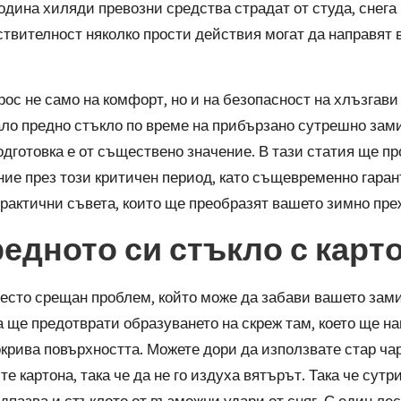
одина хиляди превозни средства страдат от студа, снега 
ствителност няколко прости действия могат да направят 
ос не само на комфорт, но и на безопасност на хлъзгав
о предно стъкло по време на прибързано сутрешно замин
дготовка е от съществено значение. В тази статия ще п
ие през този критичен период, като същевременно гара
рактични съвета, които ще преобразят вашето зимно пре
редното си стъкло с карт
често срещан проблем, който може да забави вашето замин
 ще предотврати образуването на скреж там, което ще нап
окрива повърхността. Можете дори да използвате стар ч
 картона, така че да не го издуха вятърът. Така че сутр
едпазва и стъклото от възможни удари от сняг. С един ле