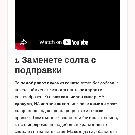
1. Заменете солта с
подправки
За
подобряват вкуса
от вашите ястия без добавяне
на сол, обмислете използването
подправки
разнообразен. Класика като
черен пипер
, НА
куркума
, НА
червен пипер
, или дори
кимион
може
да превърне една проста рецепта в истински
празник. Тези съставки внасят дълбочина и топлина,
като същевременно подобряват хранителните
свойства на вашите ястия. Можете да ги добавите от