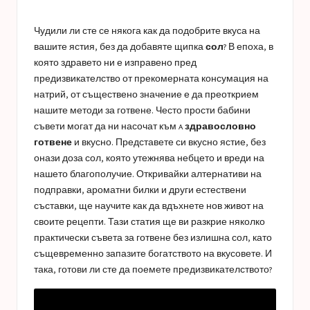
a
in
s
Чудили ли сте се някога как да подобрите вкуса на
t
вашите ястия, без да добавяте щипка
сол
? В епоха, в
която здравето ни е изправено пред
u
предизвикателство от прекомерната консумация на
c
натрий, от съществено значение е да преоткрием
нашите методи за готвене. Често прости бабини
e
съвети могат да ни насочат към a
здравословно
s
готвене
и вкусно. Представете си вкусно ястие, без
онази доза сол, която утежнява небцето и вреди на
нашето благополучие. Откривайки алтернативи на
подправки, ароматни билки и други естествени
съставки, ще научите как да вдъхнете нов живот на
своите рецепти. Тази статия ще ви разкрие няколко
практически съвета за готвене без излишна сол, като
същевременно запазите богатството на вкусовете. И
така, готови ли сте да поемете предизвикателството?