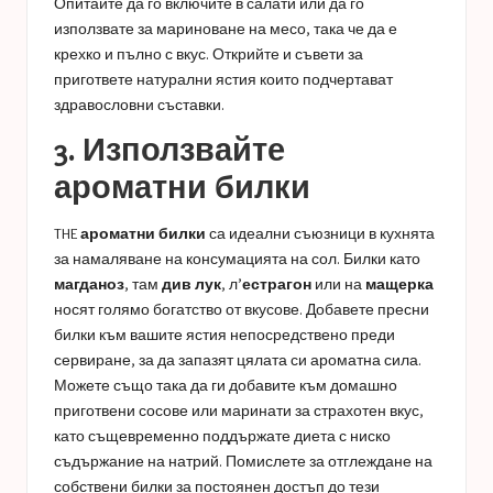
Опитайте да го включите в салати или да го
използвате за мариноване на месо, така че да е
крехко и пълно с вкус. Открийте и съвети за
пригответе натурални ястия
които подчертават
здравословни съставки.
3. Използвайте
ароматни билки
THE
ароматни билки
са идеални съюзници в кухнята
за намаляване на консумацията на сол. Билки като
магданоз
, там
див лук
, л’
естрагон
или на
мащерка
носят голямо богатство от вкусове. Добавете пресни
билки към вашите ястия непосредствено преди
сервиране, за да запазят цялата си ароматна сила.
Можете също така да ги добавите към домашно
приготвени сосове или маринати за страхотен вкус,
като същевременно поддържате диета с ниско
съдържание на натрий. Помислете за отглеждане на
собствени билки за постоянен достъп до тези