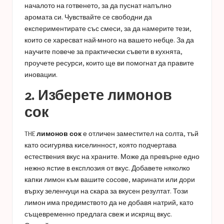
началото на готвенето, за да пуснат напълно
аромата си. Чувствайте се свободни да
експериментирате със смеси, за да намерите тези,
които се харесват най-много на вашето небце. За да
научите повече за
практически съвети в кухнята
,
проучете ресурси, които ще ви помогнат да правите
иновации.
2. Изберете лимонов
сок
THE
лимонов сок
е отличен заместител на солта, тъй
като осигурява киселинност, която подчертава
естествения вкус на храните. Може да превърне едно
нежно ястие в експлозия от вкус. Добавете няколко
капки лимон към вашите сосове, маринати или дори
върху зеленчуци на скара за вкусен резултат. Този
лимон има предимството да не добавя натрий, като
същевременно предлага свеж и искрящ вкус.