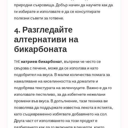
природни съкровища. Добър начин да научите как да
ги избирате и използвате е да се консултирате
полезни съвети за готвене
.
4. Разгледайте
алтернативи на
бикарбоната
THE
натриев бикарбонат
, въпреки че често се
свързва с печене, може да се използва и като
подобрител на вкуса. В малки количества помага за
намаляване на киселинността на доматите и
подобрява текстурата на зеленчуците. Важно е да го
използвате пестеливо, за да избегнете нежелани
промени във вкуса. В допълнение, тази техника ви
позволява да поддържате известна лекота в ястията,
като същевременно избягвате добавянето на сол.
Друга част от използването на този продукт е
разбирането как да го включите в рецепти, което