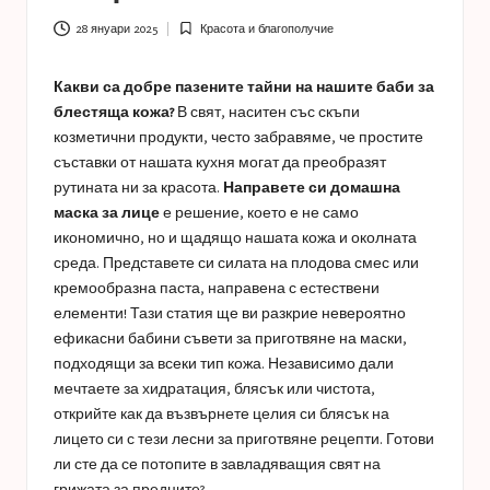
a
s
28 януари 2025
Красота и благополучие
Posted
in
t
Какви са добре пазените тайни на нашите баби за
u
блестяща кожа?
В свят, наситен със скъпи
козметични продукти, често забравяме, че простите
c
съставки от нашата кухня могат да преобразят
e
рутината ни за красота.
Направете си домашна
маска за лице
е решение, което е не само
s
икономично, но и щадящо нашата кожа и околната
среда. Представете си силата на плодова смес или
кремообразна паста, направена с естествени
елементи! Тази статия ще ви разкрие невероятно
ефикасни бабини съвети за приготвяне на маски,
подходящи за всеки тип кожа. Независимо дали
мечтаете за хидратация, блясък или чистота,
открийте как да възвърнете целия си блясък на
лицето си с тези лесни за приготвяне рецепти. Готови
ли сте да се потопите в завладяващия свят на
грижата за предците?