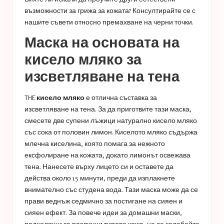
възможности за грижа за кожата? Консултирайте се с
нашите съвети относно
премахване на черни точки
.
Маска на основата на
кисело мляко за
изсветляване на тена
THE
кисело мляко
е отлична съставка за
изсветляване на тена. За да приготвите тази маска,
смесете две супени лъжици натурално кисело мляко
със сока от половин лимон. Киселото мляко съдържа
млечна киселина, която помага за нежното
ексфолиране на кожата, докато лимонът освежава
тена. Нанесете върху лицето си и оставете да
действа около 15 минути, преди да изплакнете
внимателно със студена вода. Тази маска може да се
прави веднъж седмично за постигане на сияен и
сияен ефект. За повече идеи за домашни маски,
подходящи за различни типове кожа, не се колебайте