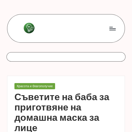
Skip
to
content
L
Les
bonnes
e
astuces
s
b
o
Posted
Красота и благополучие
n
in
Съветите на баба за
n
приготвяне на
e
домашна маска за
s
лице