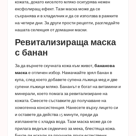
кожата, докато киселото мляко осигурява нежен
ексфолиращ ефект. Тази маска може да се
съхранява и в хладилник и да се използва в рамките
на четири дни. За други прости рецепти, разгледайте
нашата селекция от
домашни маски
.
Ревитализираща маска
с банан
За да върнете скучната кожа към живот,
бананова
маска
е отличен избор. Намачкайте зрял банан в
купа, след което добавете супена лъжица мед и две
супени лъжици мляко. Бананът е богат на витамини и
минерали, което помага за ревитализиране на
кожата. Смесете съставките до получаване на
хомогенна консистенция. Нанесете върху лицето си
и оставете да действа 15 минути, преди да
изплакнете с хладка вода. Тази маска може да се
прилага веднъж седмично за мека, блестяща кожа.
Бихте ли искали да проучите други естествени