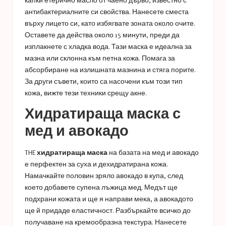
капки етерично масло от чаено дърво, известно с
антибактериалните си свойства. Нанесете сместа
върху лицето си, като избягвате зоната около очите.
Оставете да действа около 15 минути, преди да
изплакнете с хладка вода. Тази маска е идеална за
мазна или склонна към петна кожа. Помага за
абсорбиране на излишната мазнина и стяга порите.
За други съвети, които са насочени към този тип
кожа, вижте
тези техники срещу акне
.
Хидратираща маска с
мед и авокадо
THE
хидратираща маска
на базата на мед и авокадо
е перфектен за суха и дехидратирана кожа.
Намачкайте половин зряло авокадо в купа, след
което добавете супена лъжица мед. Медът ще
подхрани кожата и ще я направи мека, а авокадото
ще й придаде еластичност. Разбъркайте всичко до
получаване на кремообразна текстура. Нанесете