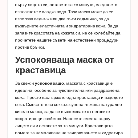
върху лицето си, оставете за 20 минути, след което
изплакнете с хладка вода. Тази маска може да се
използва веднъж или два пъти седмично, за да
възвърнете еластичната и хидратирана кожа. За да
запазите красотата на кожата си, не се колебайте да
прочетете нашите съвети на
естествени процедури
против бръчки
.
Успокояваща маска от
краставица
За свеж и
успокояващо
, маската с краставици е
идеална, особено за чувствителна или раздразнена
кожа. Просто настържете една краставица и изцедете
сока. Смесете този сок със супена лъжица натурално
кисело мляко, за да се възползвате от неговите
хидратиращи свойства. Нанесете сместа върху
лицето си и оставете за 20 минути. Краставицата
помага за намаляване на зачервяването и хидратира