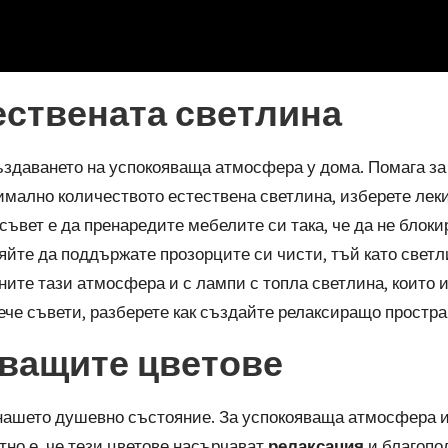
тествената светлина
ъздаването на успокояваща атмосфера у дома. Помага за
мално количеството естествена светлина, изберете леки 
ъвет е да пренаредите мебелите си така, че да не блоки
яйте да поддържате прозорците си чисти, тъй като свет
ните тази атмосфера и с лампи с топла светлина, които 
ече съвети, разберете как
създайте релаксиращо простра
яващите цветове
 нашето душевно състояние. За успокояваща атмосфера 
стно е, че тези цветове насърчават
релаксация
и благопо