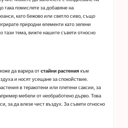
о така помислете за добавяне на
нюанси, като бежово или светло сиво, също
тегрирате природни елементи като зелени
по тази тема, вижте нашите съвети относно
може да варира от
стайни растения
към
ъздуха и носят усещане за спокойствие.
растения в теракотени или плетени саксии, за
например мебели от необработено дърво. Това
и, за да влезе чист въздух. За съвети относно