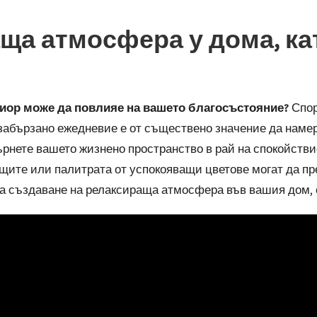
ща атмосфера у дома, ка
риор може да повлияе на вашето благосъстояние?
Спор
 забързано ежедневие е от съществено значение да наме
ърнете вашето жизнено пространство в рай на спокойствие
ещите или палитрата от успокояващи цветове могат да пр
за създаване на релаксираща атмосфера във вашия дом,