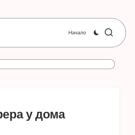
Начало
фера у дома