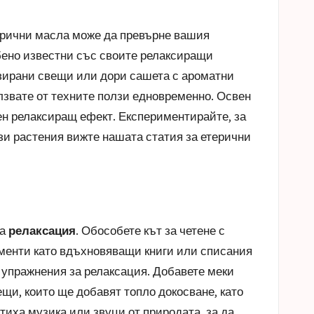
ерични масла може да превърне вашия
ено известни със своите релаксиращи
изирани свещи или дори сашета с ароматни
олзвате от техните ползи едновременно. Освен
н релаксиращ ефект. Експериментирайте, за
ези растения вижте нашата статия за
етерични
ва
релаксация
. Обособете кът за четене с
ементи като вдъхновяващи книги или списания
и упражнения за релаксация. Добавете меки
щи, които ще добавят топло докосване, като
иха музика или звуци от природата, за да