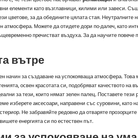
ивни елементи като възглавници, килими или завеси. Същ
ези цветове, за да обедините цялата стая. Неутралните 
н атмосфера. Можете да отидете дори по-далеч, като ин
 същевременно пречистват въздуха. За да научите повече 
та вътре
ен начин за създаване на успокояваща атмосфера. Това 
енията, освен красотата си, подобряват качеството на в
еални за тези, които нямат зелен палец. Поставете тези 
еме изберете аксесоари, направени със суровини, като 
ериор. Не забравяйте редовно да отваряте прозорците с
вишете енергията си по естествен път
.
ми за успокояване на ума