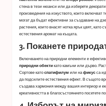
стена в тези нюанси или да изберете декорат
произведения на изкуството, които включват т
могат да бъдат ефективни за създаване на дзе
растения, които внасят нотка ярък цвят, като
естествения аромат на къщата
.
3. Поканете природа
Включването на природни елементи е ефектив
природни обекти
като камъни или дърво. Раст
Сортове като
спатифилум
или на
фикус
са ид
да подсилите естествения ефект. В същото вр
създава хармония между вашия интериор и екст
креативността в благосъстоянието посетете
по
4. Изборът на мириз