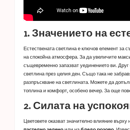
1. Значението на ес
Естествената светлина е ключов елемент за с
на спокойна атмосфера. За да увеличите макси
същевременно запазват уединението ви. Друг с
светлина през целия ден. Също така не забрав
разпръскване на светлината. Можете да допъл
топлина и комфорт, особено вечер. За още пов
2. Силата на успоко
Цветовете оказват значително влияние върху
пастелно зелено
или на
бледо розово
. Изве