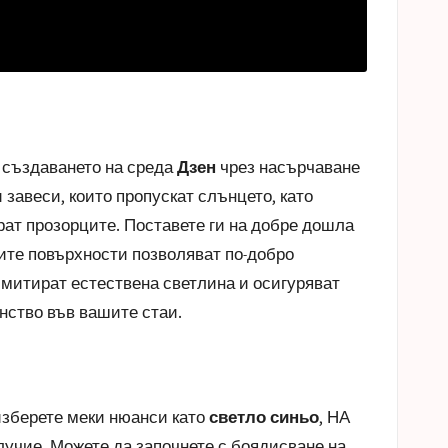
 създаването на среда
Дзен
чрез насърчаване
завеси, които пропускат слънцето, като
рат прозорците. Поставете ги на добре дошла
лите повърхности позволяват по-добро
имитират естествена светлина и осигуряват
нство
във вашите стаи.
изберете меки нюанси като
светло синьо
, НА
лучие. Можете да започнете с боядисване на