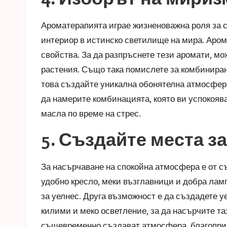
Ароматерапията играе жизненоважна роля за 
интериор в истинско светилище на мира. Аром
свойства. За да разпръснете тези аромати, м
растения. Също така помислете за комбиниране
това създайте уникална обонятелна атмосфер
да намерите комбинацията, която ви успокоява
масла по време на стрес
.
5. Създайте места з
За насърчаване на спокойна атмосфера е от с
удобно кресло, меки възглавници и добра лам
за уелнес. Друга възможност е да създадете у
килими и меко осветление, за да насърчите та
същевременно създават атмосфера, благоприят