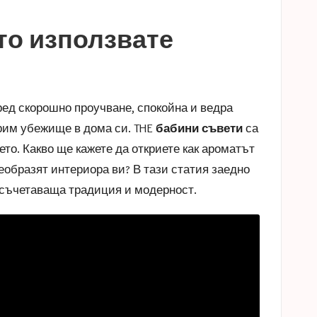
то използвате
ед скорошно проучване, спокойна и ведра
рим убежище в дома си. THE
бабини съвети
са
то. Какво ще кажете да откриете как ароматът
еобразят интериора ви? В тази статия заедно
 съчетаваща традиция и модерност.