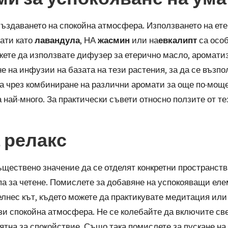
създаването на спокойна атмосфера. Използването на ет
ати като
лавандула
, НА
жасмин
или на
евкалипт
са особ
ожете да използвате дифузер за етерично масло, аромат
 на инфузии на базата на тези растения, за да се възп
а чрез комбиниране на различни аромати за още по-моще
 най-много. За практически съвети относно ползите от т
а релакс
ъществено значение да се отделят конкретни пространст
па за четене. Помислете за добавяне на успокояващи ел
елнес кът, където можете да практикувате медитация ил
зи спокойна атмосфера. Не се колебайте да включите све
на за спокойствие. Също така помислете за пускане на т