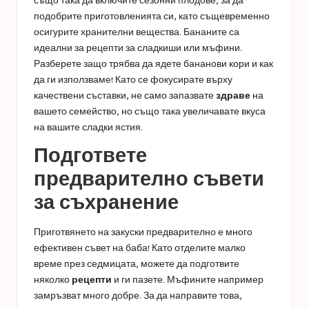
също така да включите сезонни плодове, за да
подобрите приготовленията си, като същевременно
осигурите хранителни вещества. Бананите са
идеални за рецепти за сладкиши или мъфини.
Разберете защо трябва да ядете
бананови кори
и как
да ги използваме! Като се фокусирате върху
качествени съставки, не само запазвате
здраве
на
вашето семейство, но също така увеличавате вкуса
на вашите сладки ястия.
Подгответе
предварително съвети
за съхранение
Приготвянето на закуски предварително е много
ефективен съвет на баба! Като отделите малко
време през седмицата, можете да подготвите
няколко
рецепти
и ги пазете. Мъфините например
замръзват много добре. За да направите това,