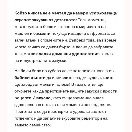
a
in
s
Който никога не е мечтал да намери
успокояващи
t
вкусове
закуски от детството?
Тези моменти,
когато кухнята беше изпълнена с миризмата на
u
мадлен и бисквити, току-що извадени от фурната, са
c
запечатани в спомените ни. Въпреки това, във време,
когато всичко се движи бързо, е лесно да забравите
e
тези малки
сладки домашни удоволствия
в полза
s
на индустриалните закуски.
Не би ли било по-хубаво да се потопите отново в тях
бабини съвети
да измислите сладки чудеса, които
ще зарадват малки и големи? В тази статия ще
откриете как да преоткриете вашите закуски с
прости
рецепти
И
вкусно
, като същевременно внася
здравословна нотка в тези моменти на споделяне.
Пригответе се да преоткриете удоволствието от
готвенето и да запалите вкусовите рецептори на
вашето семейство!