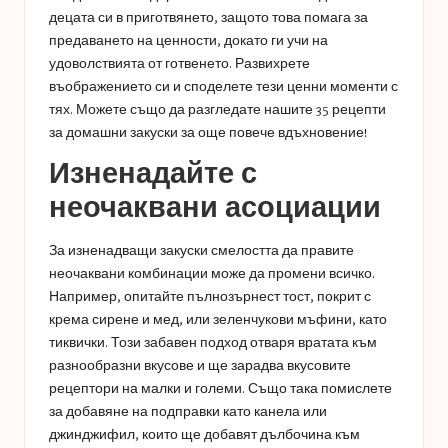
децата си в приготвянето, защото това помага за
предаването на ценности, докато ги учи на
удоволствията от готвенето. Развихрете
въображението си и споделете тези ценни моменти с
тях. Можете също да разгледате нашите
35 рецепти
за домашни закуски
за още повече вдъхновение!
Изненадайте с
неочаквани асоциации
За изненадващи закуски смелостта да правите
неочаквани комбинации може да промени всичко.
Например, опитайте пълнозърнест тост, покрит с
крема сирене и мед, или зеленчукови мъфини, като
тиквички. Този забавен подход отваря вратата към
разнообразни вкусове и ще зарадва вкусовите
рецептори на малки и големи. Също така помислете
за добавяне на подправки като канела или
джинджифил, които ще добавят дълбочина към