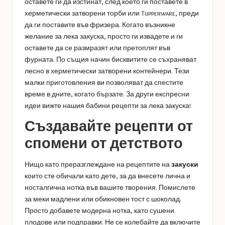
оставете ги да изстинат, след което ги поставете в
херметически затворени торби или Tupperware, преди
да ги поставите във фризера. Когато възникне
желание за лека закуска, просто ги извадете и ги
оставете да се размразят или претоплят във
фурната. По същия начин бисквитите се съхраняват
лесно в херметически затворени контейнери. Тези
малки приготовления ви позволяват да спестите
време в дните, когато бързате. За други експресни
идеи вижте нашия
бабини рецепти
за лека закуска!
Създавайте рецепти от
спомени от детството
Нищо като преразглеждане на рецептите на
закуски
които сте обичали като дете, за да внесете лична и
носталгична нотка във вашите творения. Помислете
за меки мадлени или обикновен тост с шоколад.
Просто добавете модерна нотка, като сушени
плодове или подправки. Не се колебайте да включите